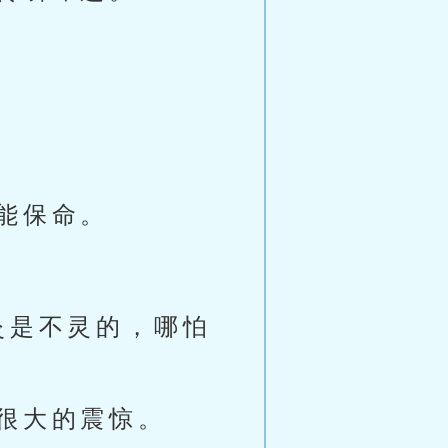
能保命。
灸是不灵的，哪怕
很大的震惊。