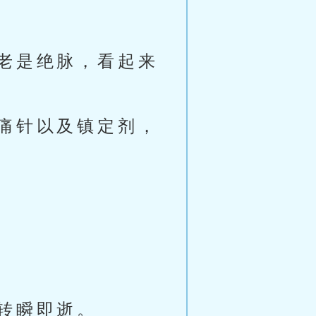
老是绝脉，看起来
痛针以及镇定剂，
转瞬即逝。