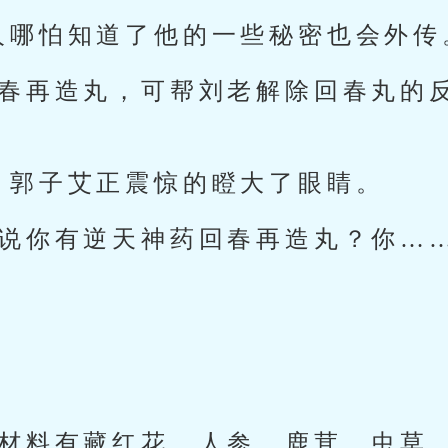
人哪怕知道了他的一些秘密也会外传
回春再造丸，可帮刘老解除回春丸的
，郭子艾正震惊的瞪大了眼睛。
你说你有逆天神药回春再造丸？你…
的材料有藏红花，人参，鹿茸，虫草