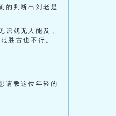
确的判断出刘老是
见识就无人能及，
怕范胜古也不行。
想请教这位年轻的