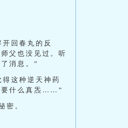
解开回春丸的反
我师父也没见过。听
了消息。”
觉得这种逆天神药
要什么真炁……”
秘密。