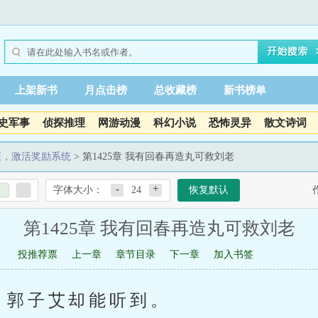
上架新书
月点击榜
总收藏榜
新书榜单
史军事
侦探推理
网游动漫
科幻小说
恐怖灵异
散文诗词
证，激活奖励系统
> 第1425章 我有回春再造丸可救刘老
-
+
字体大小：
24
恢复默认
第1425章 我有回春再造丸可救刘老
投推荐票
上一章
章节目录
下一章
加入书签
，郭子艾却能听到。