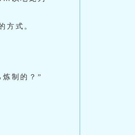
的方式。
己炼制的？”