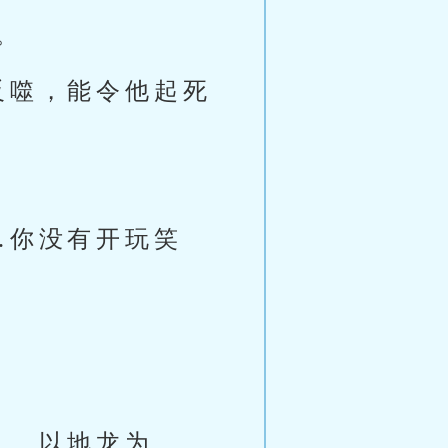
。
反噬，能令他起死
…你没有开玩笑
……以地龙为