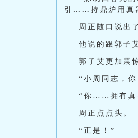
引……持鼎炉用真
周正随口说出
他说的跟郭子
郭子艾更加震
“小周同志，
“你……拥有真
周正点点头。
“正是！”