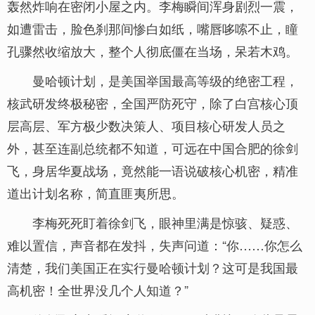
轰然炸响在密闭小屋之内。李梅瞬间浑身剧烈一震，
如遭雷击，脸色刹那间惨白如纸，嘴唇哆嗦不止，瞳
孔骤然收缩放大，整个人彻底僵在当场，呆若木鸡。
曼哈顿计划，是美国举国最高等级的绝密工程，
核武研发终极秘密，全国严防死守，除了白宫核心顶
层高层、军方极少数决策人、项目核心研发人员之
外，甚至连副总统都不知道，可远在中国合肥的徐剑
飞，身居华夏战场，竟然能一语说破核心机密，精准
道出计划名称，简直匪夷所思。
李梅死死盯着徐剑飞，眼神里满是惊骇、疑惑、
难以置信，声音都在发抖，失声问道：“你……你怎么
清楚，我们美国正在实行曼哈顿计划？这可是我国最
高机密！全世界没几个人知道？”