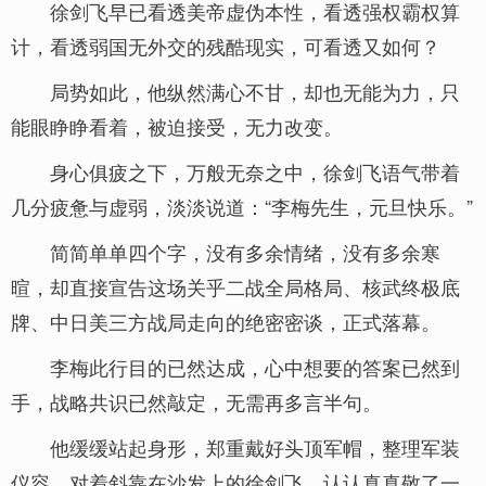
徐剑飞早已看透美帝虚伪本性，看透强权霸权算
计，看透弱国无外交的残酷现实，可看透又如何？
局势如此，他纵然满心不甘，却也无能为力，只
能眼睁睁看着，被迫接受，无力改变。
身心俱疲之下，万般无奈之中，徐剑飞语气带着
几分疲惫与虚弱，淡淡说道：“李梅先生，元旦快乐。”
简简单单四个字，没有多余情绪，没有多余寒
暄，却直接宣告这场关乎二战全局格局、核武终极底
牌、中日美三方战局走向的绝密密谈，正式落幕。
李梅此行目的已然达成，心中想要的答案已然到
手，战略共识已然敲定，无需再多言半句。
他缓缓站起身形，郑重戴好头顶军帽，整理军装
仪容，对着斜靠在沙发上的徐剑飞，认认真真敬了一