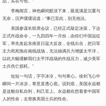
品，实在可惜。”
李梅闻言，神色瞬间黯淡下来，眼底满是沉重与
无奈，沉声缓缓说道：“事已至此，别无他法。
美国参谋长联席会议，已经正式敲定决策，下达
正式作战命令，一九四四年一月份，由你们中国远征
军，率先发起东南亚日寇大反攻，全线出击，把日军
主力死死拖在南线战场，无法抽调兵力增援太平洋，
以此大幅缓解我们太平洋战场的作战压力，减少美军
士兵伤亡损耗。”
短短一句话，字字冰冷，句句寒心。徐剑飞心中
瞬间一片冰凉，寒意直透心底。说到底，美国永远都
是这般自私自利，利己至上。永远都在想着拿中国军
人的性命，去替换美国士兵的性命。