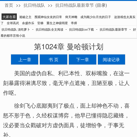
首页
>>
抗日特战队
>>
抗日特战队最新章节
(目录)
淡吃萝卜
大家在看
诡秘之主
围观神仙女友的日常
倚天神雕
成为顾少白月光的日子
这游戏也太真实
了
全球高武
余盛作乐
官梯
重生之神级明星
帝师
-
-
-
-
抗日特战队 淡吃萝卜
抗日特战队全文阅读
抗日特战队txt下载
抗日特战队最新章节
好
看的都市言情小说
第1024章 曼哈顿计划
上一章
书 页
下一章
阅读记录
美国的虚伪自私、利己本性、双标嘴脸，在这一
刻暴露得淋漓尽致，毫无半点遮掩，丑陋至极，让人
作呕。
徐剑飞心底鄙夷到了极点，面上却神色不动，喜
怒不形于色，久经权谋博弈，他早已懂得隐忍藏锋，
没必要当众戳破对方虚伪面具，徒增纷争，于事无
补。