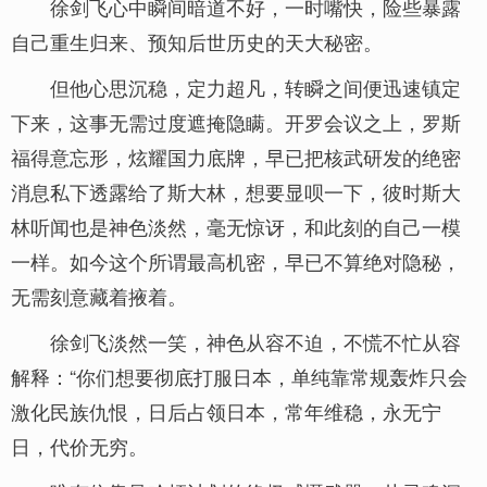
徐剑飞心中瞬间暗道不好，一时嘴快，险些暴露
自己重生归来、预知后世历史的天大秘密。
但他心思沉稳，定力超凡，转瞬之间便迅速镇定
下来，这事无需过度遮掩隐瞒。开罗会议之上，罗斯
福得意忘形，炫耀国力底牌，早已把核武研发的绝密
消息私下透露给了斯大林，想要显呗一下，彼时斯大
林听闻也是神色淡然，毫无惊讶，和此刻的自己一模
一样。如今这个所谓最高机密，早已不算绝对隐秘，
无需刻意藏着掖着。
徐剑飞淡然一笑，神色从容不迫，不慌不忙从容
解释：“你们想要彻底打服日本，单纯靠常规轰炸只会
激化民族仇恨，日后占领日本，常年维稳，永无宁
日，代价无穷。