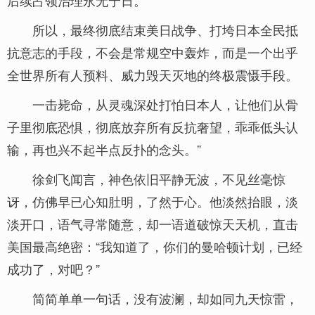
后续占领治理永无宁日。
所以，最终彻底结束美日战争、打垮日本全民抵
抗意志的手段，不会是常规空中轰炸，而是一个出乎
全世界所有人预料、威力毁天灭地的终极震慑手段。
一击毙命，从灵魂深处打怕日本人，让他们从骨
子里彻底恐惧，彻底放弃所有反抗奢望，乖乖低头认
输，再也兴不起半点反扑的念头。”
徐剑飞闻言，神色依旧平静无波，不见丝毫惊
讶，仿佛早已心知肚明，了然于心。他淡然抬眼，淡
淡开口，语气寻常随意，却一语道破惊天天机，直击
美国最高绝密：“我知道了，你们的曼哈顿计划，已经
成功了，对吧？”
简简单单一句话，没有波澜，却如同九天惊雷，