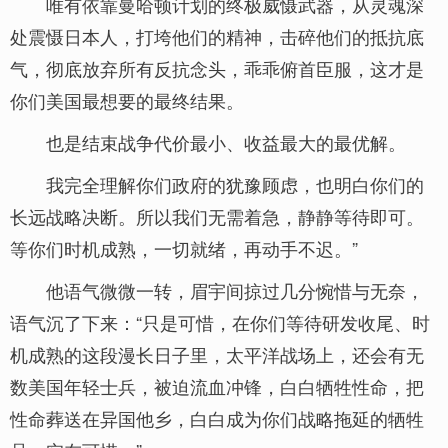
唯有依靠曼哈顿计划的终极威慑武器，从灵魂深
处震慑日本人，打垮他们的精神，击碎他们的抵抗底
气，彻底放弃所有反抗念头，乖乖俯首臣服，这才是
你们美国最想要的最终结果。
也是结束战争代价最小、收益最大的最优解。
我完全理解你们政府的犹豫顾虑，也明白你们的
长远战略决断。所以我们无需着急，静静等待即可。
等你们时机成熟，一切就绪，再动手不迟。”
他语气微微一转，眉宇间掠过几分惋惜与无奈，
语气沉了下来：“只是可惜，在你们等待研发收尾、时
机成熟的这段漫长日子里，太平洋战场上，还会有无
数美国年轻士兵，被迫流血冲锋，白白牺牲性命，把
性命葬送在异国他乡，白白成为你们战略拖延的牺牲