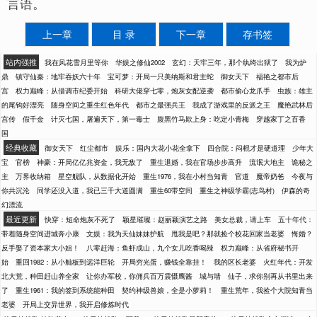
言语。
上一章
目 录
下一章
存书签
站内强推
我在风花雪月里等你
华娱之修仙2002
玄幻：天牢三年，那个纨绔出狱了
我为炉
鼎
镇守仙秦：地牢吞妖六十年
宝可梦：开局一只美纳斯和君主蛇
御女天下
福艳之都市后
宫
权力巅峰：从借调市纪委开始
科研大佬穿七零，炮灰女配逆袭
都市偷心龙爪手
虫族：雄主
的尾钩好漂亮
随身空间之重生红色年代
都市之最强兵王
我成了游戏里的反派之王
魔艳武林后
宫传
假千金
计灭七国，屠遍天下，第一毒士
腹黑竹马欺上身：吃定小青梅
穿越家丁之百香
国
经典收藏
御女天下
红尘都市
娱乐：国内大花小花全拿下
四合院：闷棍才是硬道理
少年大
宝
官榜
神豪：开局亿亿兆资金，我无敌了
重生退婚，我在官场步步高升
流氓大地主
诡秘之
主
万界收纳箱
星空舰队，从数据化开始
重生1976，我在小村当知青
官道
魔帝奶爸
今夜与
你共沉沦
同学还没入道，我已三千大道圆满
重生60带空间
重生之神级学霸(志鸟村)
伊森的奇
幻漂流
最近更新
快穿：短命炮灰不死了
颖星璀璨：赵丽颖演艺之路
美女总裁，请上车
五十年代：
带着随身空间进城奔小康
文娱：我为天仙妹妹护航
甩我是吧？那就捡个校花回家当老婆
悔婚？
反手娶了资本家大小姐！
八零赶海：鱼虾成山，九个女儿吃香喝辣
权力巅峰：从省府秘书开
始
重回1982：从小舢板到远洋巨轮
开局穷光蛋，赚钱全靠挂！
我的区长老婆
火红年代：开发
北大荒，种田赶山养全家
让你办军校，你佣兵百万震慑鹰酱
城与墙
仙子，求你别再从书里出来
了
重生1961：我的签到系统能种田
契约神级兽娘，全是小萝莉！
重生荒年，我捡个大院知青当
老婆
开局上交异世界，我开启修炼时代