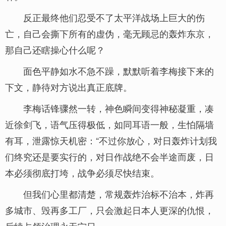
反正最终他们忍受不了太平洋战场上巨大的伤
亡，自己会撕下所有的虚伪，毫无顾忌的轰炸东京，
那自己还瞎操心什么呢？
面色平静如水不急不躁，默默听着李梅接下来的
下文，静待对方说出真正底牌。
李梅话锋骤然一转，神色瞬间变得神秘凝重，凑
近徐剑飞，语气压得极低，如同耳语一般，生怕隔墙
有耳，泄露惊天机密：“不过你放心，对日轰炸计划我
们终究还是要实行的，对日作战绝不会半途而废，日
本必须彻底打垮，战争必须尽快结束。
但我们心里都清楚，常规轰炸治标不治本，炸再
多城市、毁再多工厂，只会激起日本人更深的仇恨，