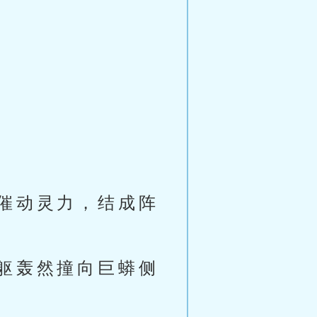
催动灵力，结成阵
躯轰然撞向巨蟒侧