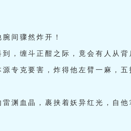
他腕间骤然炸开！
料到，缠斗正酣之际，竟会有人从背
本源专克要害，炸得他左臂一麻，五
的雷渊血晶，裹挟着妖异红光，自他