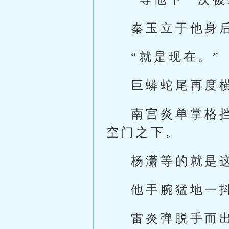
秦玉立于他身
“就是现在。”
巨蟒蛇尾再度
南宫炎单掌格
空门之下。
杨潇等的就是
他手腕猛地一
雷炎弹脱手而