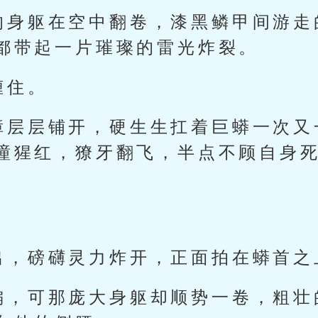
的身躯在空中翻卷，漆黑鳞甲间游走
都带起一片璀璨的雷光炸裂。
缠住。
障层层铺开，硬生生扛着巨蟒一次又
瞳猩红，獠牙翻飞，半点不顾自身
出，磅礴灵力炸开，正面拍在蟒首之
偏，可那庞大身躯却顺势一卷，粗壮