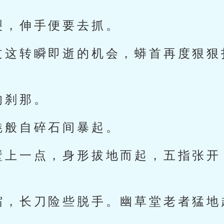
裂，伸手便要去抓。
过这转瞬即逝的机会，蟒首再度狠狠
的刹那。
魅般自碎石间暴起。
壁上一点，身形拔地而起，五指张开
缩，长刀险些脱手。幽草堂老者猛地