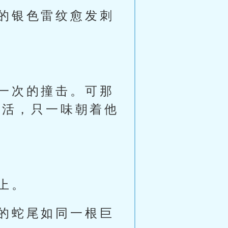
的银色雷纹愈发刺
一次的撞击。可那
死活，只一味朝着他
上。
的蛇尾如同一根巨