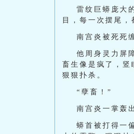
雷纹巨蟒庞大
目，每一次摆尾，
南宫炎被死死
他周身灵力屏
畜生像是疯了，竖
狠狠扑杀。
“孽畜！”
南宫炎一掌轰
蟒首被打得一