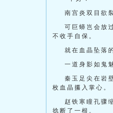
南宫炎双目欲
可巨蟒岂会放
不收手自保。
就在血晶坠落
一道身影如鬼
秦玉足尖在岩
枚血晶攥入掌心。
赵铁寒瞳孔骤
捻断了一根。