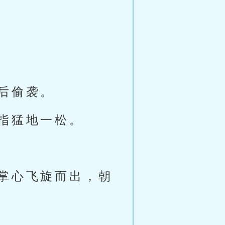
后偷袭。
指猛地一松。
掌心飞旋而出，朝