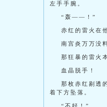
左手手腕。
“轰——！”
赤红的雷火在
南宫炎万万没
那狂暴的雷火
血晶脱手！
那枚赤红剔透
着下方坠落。
“不好！”