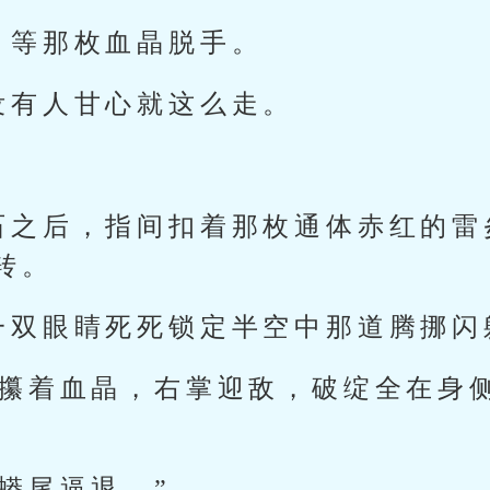
，等那枚血晶脱手。
没有人甘心就这么走。
石之后，指间扣着那枚通体赤红的雷
转。
一双眼睛死死锁定半空中那道腾挪闪
手攥着血晶，右掌迎敌，破绽全在身
蟒尾逼退。”