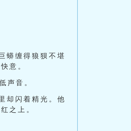
巨蟒缠得狼狈不堪
的快意。
压低声音。
里却闪着精光。他
血红之上。