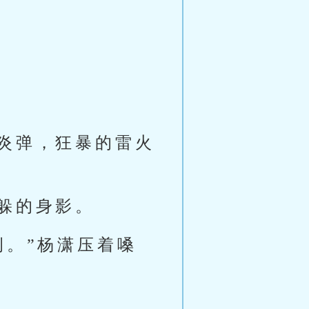
炎弹，狂暴的雷火
躲的身影。
侧。”杨潇压着嗓