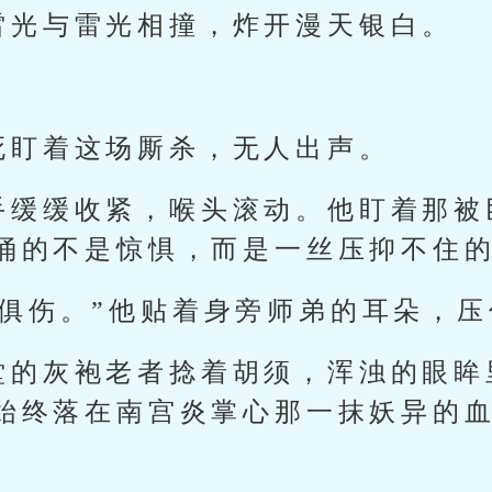
雷光与雷光相撞，炸开漫天银白。
死盯着这场厮杀，无人出声。
手缓缓收紧，喉头滚动。他盯着那被
涌的不是惊惧，而是一丝压抑不住
败俱伤。”他贴着身旁师弟的耳朵，
堂的灰袍老者捻着胡须，浑浊的眼眸
始终落在南宫炎掌心那一抹妖异的