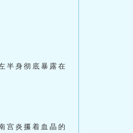
左半身彻底暴露在
南宫炎攥着血晶的