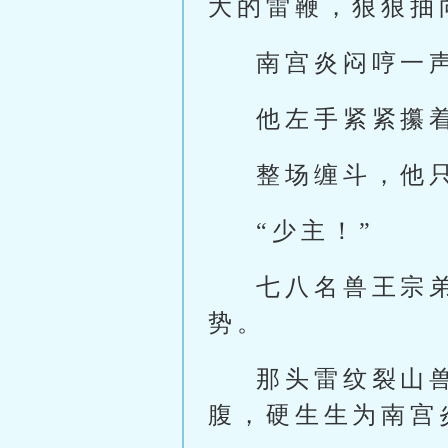
大的雷鞭，狠狠抽
南宫炎闷哼一
他左手紧紧攥
整场缠斗，他
“少主！”
七八名兽王宗
势。
那头雷纹裂山
腹，硬生生为南宫