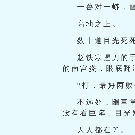
一兽对一蟒，
高地之上。
数十道目光死
赵铁寒握刀的
的南宫炎，眼底翻
“打，最好两
不远处，幽草
没有看巨蟒，目光
人人都在等。