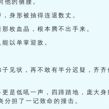
向他的侧腰。
声，身形被抽得连退数丈。
着那枚血晶，根本腾不出手来。
只能以单掌迎敌。
弟子见状，再不敢有半分迟疑，齐齐
兽更是低吼一声，四蹄踏地，庞大身
炎分担了一记致命的撞击。