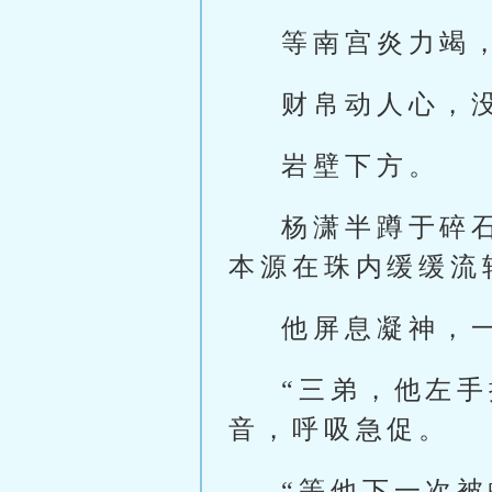
等南宫炎力竭
财帛动人心，
岩壁下方。
杨潇半蹲于碎
本源在珠内缓缓流
他屏息凝神，
“三弟，他左
音，呼吸急促。
“等他下一次被