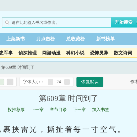
上架新书
月点击榜
总收藏榜
新书榜单
史军事
侦探推理
网游动漫
科幻小说
恐怖灵异
散文诗词
 第609章 时间到了
-
+
字体大小：
24
恢复默认
作
第609章 时间到了
投推荐票
上一章
章节目录
下一章
加入书签
风裹挟雷光，撕扯着每一寸空气。