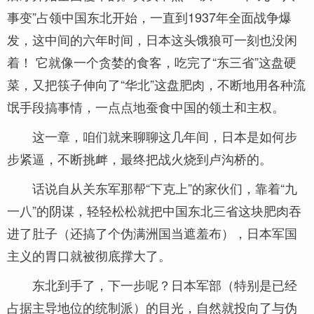
事变”占领中国东北开始，一直到1937年全面战争爆
发，这中间的六年时间，日本这头饿狼可一刻也没闲
着！ 它就像一个贪婪的食客，吃完了“东三省”这盘硬
菜，又把筷子伸向了“华北”这盘肥肉，不断地用各种流
氓手段搞事情，一点点地蚕食中国的领土和主权。
这一章，咱们就来聊聊这几年间，日本是如何步
步紧逼，不断挑衅，最终把战火烧到卢沟桥的。
话说自从关东军那帮“下克上”的家伙们，靠着“九
一八”的阴谋，轻轻松松就把中国东北三省这块肥肉吞
进了肚子（还搞了个伪满洲国当遮羞布），日本军国
主义的胃口就被彻底撑大了。
东北到手了，下一步呢？日本军部（特别是已经
占据主导地位的统制派）的目光，自然就投向了与伪