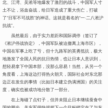
北、江湾、吴淞等地爆发了激烈的战斗，中国军人寸
土不让，浴血奋战，给日军造成了重大伤亡，打破
了“日军不可战胜”的神话。这就是着名的“一·二八淞沪
抗战”。
虽然最后，由于实力差距和国际调停（签订了
《淞沪停战协定》，中国军队被迫撤离上海市区），
中国在军事上吃了亏，但十九路军的英勇抵抗，极大
地激发了全国人民的抗日热情，也让日本人意识到，
想轻易拿下中国本部，没那么容易！当然，从另一个
角度看，上海这边打得热火朝天，国际社会对东北那
边正在发生的事情（比如日本建立伪满洲国）的关注
度，确实也被成功地分散了一部分。
在上海碰了点钉子，但并未阻止日本继续蚕食中
国的脚步。关东军很快就把下一个目标锁定在了与东