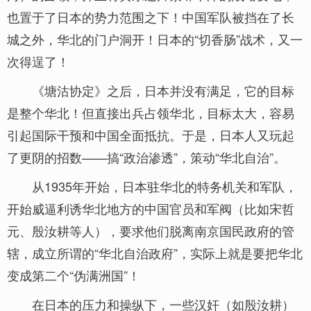
也置于了日本的势力范围之下！中国军队被挡在了长
城之外，华北的门户洞开！日本的“切香肠”战术，又一
次得逞了！
《塘沽协定》之后，日本并没有满足，它的目标
是整个华北！但直接出兵占领华北，目标太大，容易
引起国际干预和中国全面抵抗。于是，日本人又玩起
了更阴的招数——搞“政治渗透”，策动“华北自治”。
从1935年开始，日本驻华北的特务机关和军队，
开始威逼利诱华北地方的中国官员和军阀（比如宋哲
元、殷汝耕等人），要求他们脱离南京国民政府的管
辖，成立所谓的“华北自治政府”，实际上就是要把华北
变成第二个“伪满洲国”！
在日本的压力和操纵下，一些汉奸（如殷汝耕）