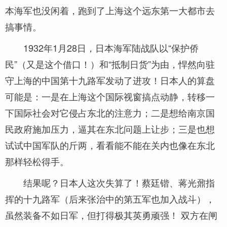
本海军也没闲着，跑到了上海这个远东第一大都市去
搞事情。
1932年1月28日，日本海军陆战队以“保护侨
民”（又是这个借口！）和“抵制日货”为由，悍然向驻
守上海的中国第十九路军发动了进攻！日本人的算盘
可能是：一是在上海这个国际视窗搞点动静，转移一
下国际社会对它侵占东北的注意力；二是想给南京国
民政府施加压力，逼其在东北问题上让步；三是也想
试试中国军队的斤两，看看能不能在关内也像在东北
那样轻松得手。
结果呢？日本人这次失算了！蔡廷锴、蒋光鼐指
挥的十九路军（后来张治中的第五军也加入战斗），
虽然装备不如日军，但打得极其英勇顽强！ 双方在闸