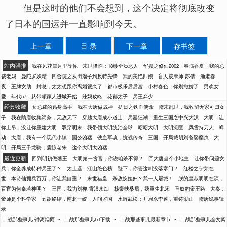
但是这时的他们不会想到，这个决定将彻底改变
了日本的国运并一直影响到今天。
上一章
目 录
下一章
存书签
站内强推
我在风花雪月里等你
末世降临：18楼全员恶人
华娱之修仙2002
春满香夏
我的总
裁老妈
曼陀罗妖精
四合院之从街溜子到反特先锋
我的美艳师娘
盲人按摩师 苏倩
渔港春
夜
王牌女助
封总，太太想跟你离婚很久了
都市极乐后后宫
小村春色
你别撒娇了
男欢女
爱
年代57：从带领家人进城开始
辣妈攻略
花都太子
兵王弃少
经典收藏
女总裁的贴身高手
我在大唐做战神
抗日之铁血使命
隋末乱世，我收留无家可归女
子
我在隋唐收集词条，无敌天下
穿越大唐成小道士
兵器狂潮
重生三国之中兴大汉
大明：让
你上吊，没让你重建大明
双穿明末：我带领大明统治全球
昭昭大明
大明流匪
风雪持刀人
蝉
动
大唐，我有一个现代小镇
国公凶猛
铁血军魂，抗战传奇
三国：开局截胡刘备娶糜贞
大
明：开局三千龙骑，震惊老朱
这个大明太凶猛
最近更新
回到明初做藩王
大明第一贪官，你说咱杀不得？
回大唐当个小地主
让你带问题女
兵，你全养成特种兵王了？
太上遥
江山绝色榜
陛下，你管这叫没落寒门？
红楼之宁荣在
世
本诗仙拥兵百万，你让我自重？
末世猎皇
杀敌换媳妇？我一人屠城！
朕的皇叔明明在演，
百官为何奉若神明？
三国：我为刘禅,霄汉永灿
核爆扶桑后，我重生北宋
马奴的帝王路
大秦：
帝师是个科学家
五胡终结，南北一统
人间监国
水浒武松：开局杀李逵，重铸梁山
隋唐诡事辑
录
-
-
-
二战那些事儿 钟离烟雨
二战那些事儿txt下载
二战那些事儿最新章节
二战那些事儿全文阅