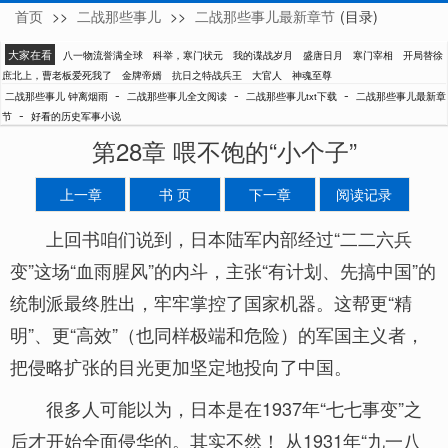
首页
>>
二战那些事儿
>>
二战那些事儿最新章节
(目录)
钟离烟雨
大家在看
八一物流誉满全球
科举，寒门状元
我的谍战岁月
盛唐日月
寒门宰相
开局替徐
庶北上，曹老板爱死我了
金牌帝婿
抗日之特战兵王
大官人
神魂至尊
-
-
-
二战那些事儿 钟离烟雨
二战那些事儿全文阅读
二战那些事儿txt下载
二战那些事儿最新章
-
节
好看的历史军事小说
第28章 喂不饱的“小个子”
上一章
书 页
下一章
阅读记录
上回书咱们说到，日本陆军内部经过“二二六兵
变”这场“血雨腥风”的内斗，主张“有计划、先搞中国”的
统制派最终胜出，牢牢掌控了国家机器。这帮更“精
明”、更“高效”（也同样极端和危险）的军国主义者，
把侵略扩张的目光更加坚定地投向了中国。
很多人可能以为，日本是在1937年“七七事变”之
后才开始全面侵华的。其实不然！ 从1931年“九一八