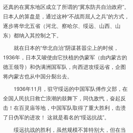
还真的在冀东地区成立了所谓的“冀东防共自治政府”。
日本人的算盘是，通过这种“不战而屈人之兵”的方式，
逐步将华北五省（河北、察哈尔、绥远、山西、山
东）都纳入其控制之下。
就在日本的“华北自治”阴谋甚嚣尘上的时候，
1936年，日本又唆使由它扶植的伪蒙军（由内蒙古的
德王领导）和伪满洲国军队，向西进攻绥远省，企图
将内蒙古也从中国分裂出去。
1936年11月，驻守绥远的中国军队傅作义部，在
全国人民抗日救亡浪潮的鼓舞下，同仇敌忾，奋起反
击！在百灵庙等地，中国军队取得了重大胜利，击溃
了日伪军的进攻！ 这就是着名的“绥远抗战”。
绥远抗战的胜利，虽然规模不算特别大，但在当