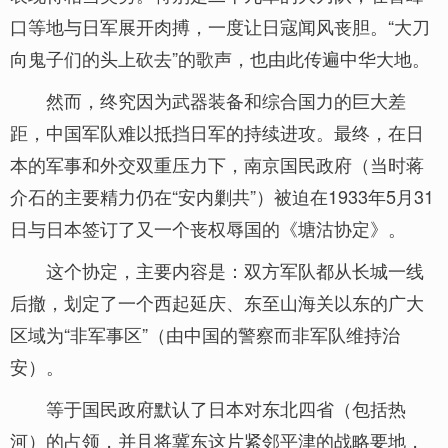
口等地与日军展开肉搏，一度让日寇闻风丧胆。“大刀
向鬼子们的头上砍去”的歌声，也由此传遍中华大地。
然而，终究因为武器装备和综合国力的巨大差
距，中国军队难以抵挡日军的持续进攻。最终，在日
本的军事和外交双重压力下，南京国民政府（当时蒋
介石的主要精力仍在“安内剿共”）被迫在1933年5月31
日与日本签订了又一个丧权辱国的《塘沽协定》。
这个协定，主要内容是：双方军队都从长城一线
后撤，划定了一个西起延庆、东至山海关以东的广大
区域为“非军事区”（由中国的警察而非军队维持治
安）。
等于国民政府默认了日本对东北四省（包括热
河）的占领，并且将冀东这片紧邻平津的战略要地，