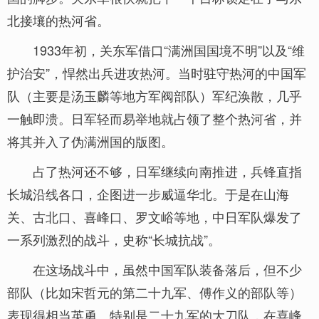
北接壤的热河省。
1933年初，关东军借口“满洲国国境不明”以及“维
护治安”，悍然出兵进攻热河。当时驻守热河的中国军
队（主要是汤玉麟等地方军阀部队）军纪涣散，几乎
一触即溃。日军轻而易举地就占领了整个热河省，并
将其并入了伪满洲国的版图。
占了热河还不够，日军继续向南推进，兵锋直指
长城沿线各口，企图进一步威逼华北。于是在山海
关、古北口、喜峰口、罗文峪等地，中日军队爆发了
一系列激烈的战斗，史称“长城抗战”。
在这场战斗中，虽然中国军队装备落后，但不少
部队（比如宋哲元的第二十九军、傅作义的部队等）
表现得相当英勇。特别是二十九军的大刀队，在喜峰