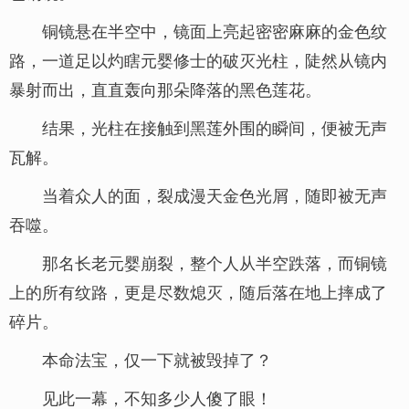
铜镜悬在半空中，镜面上亮起密密麻麻的金色纹
路，一道足以灼瞎元婴修士的破灭光柱，陡然从镜内
暴射而出，直直轰向那朵降落的黑色莲花。
结果，光柱在接触到黑莲外围的瞬间，便被无声
瓦解。
当着众人的面，裂成漫天金色光屑，随即被无声
吞噬。
那名长老元婴崩裂，整个人从半空跌落，而铜镜
上的所有纹路，更是尽数熄灭，随后落在地上摔成了
碎片。
本命法宝，仅一下就被毁掉了？
见此一幕，不知多少人傻了眼！