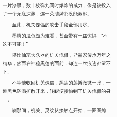
一片漆黑，数十枚弹丸同时爆炸的威力，像是被投入
了一个无底深渊，连一朵涟漪都没能激起。
至此，机关傀儡的攻击手段全部用尽。
墨腾的脸色颇为难看，甚至带有一丝惊惧：“不，
这不可能！”
堪比仙宗大杀器的机关傀儡，乃墨家传承万年之
精华，然而在神秘黑莲的面前，却连一丝痕迹都留不
下。
不等他收回机关傀儡，黑莲的莲瓣微微一张，一
道黑色涟漪扩散开来，转瞬便接触到了机关傀儡的身
上。
刹那间，机关、灵纹从接触点开始，一圈圈熄