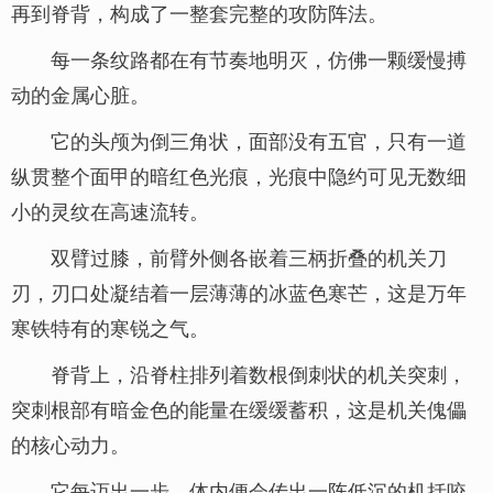
再到脊背，构成了一整套完整的攻防阵法。
每一条纹路都在有节奏地明灭，仿佛一颗缓慢搏
动的金属心脏。
它的头颅为倒三角状，面部没有五官，只有一道
纵贯整个面甲的暗红色光痕，光痕中隐约可见无数细
小的灵纹在高速流转。
双臂过膝，前臂外侧各嵌着三柄折叠的机关刀
刃，刃口处凝结着一层薄薄的冰蓝色寒芒，这是万年
寒铁特有的寒锐之气。
脊背上，沿脊柱排列着数根倒刺状的机关突刺，
突刺根部有暗金色的能量在缓缓蓄积，这是机关傀儡
的核心动力。
它每迈出一步，体内便会传出一阵低沉的机括咬