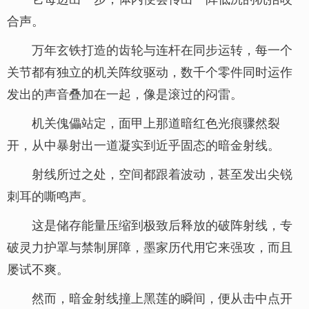
合声。
万年玄铁打造的齿轮与连杆在同步运转，每一个
关节都有独立的机关阵纹驱动，数千个零件同时运作
发出的声音叠加在一起，像是滚过的闷雷。
机关傀儡站定，面甲上那道暗红色光痕骤然裂
开，从中暴射出一道凝实到近乎固态的暗金射线。
射线所过之处，空间都跟着波动，甚至发出尖锐
刺耳的嘶鸣声。
这是储存能量压缩到极致后释放的破阵射线，专
破灵力护罩与禁制屏障，墨家历代用它来强攻，而且
屡试不爽。
然而，暗金射线撞上黑莲的瞬间，便从击中点开