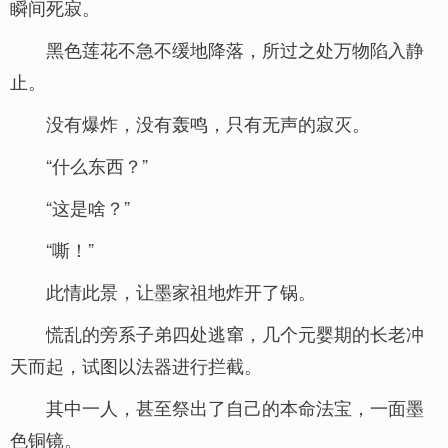
瞬间死寂。
黑色莲花不急不缓地降落，所过之处万物陷入静
止。
没有爆炸，没有轰鸣，只有无声的寂灭。
“什么东西？”
“这是啥？”
“嘶！”
此情此景，让墨家祖地炸开了锅。
慌乱的旁系子弟四处逃窜，几个元婴期的长老冲
天而起，试图以法器进行拦截。
其中一人，甚至祭出了自己的本命法宝，一面墨
色铜镜。