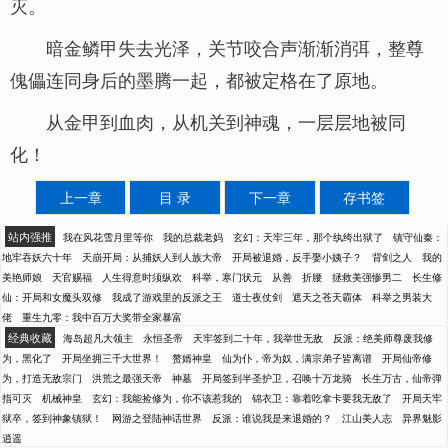
灭。
暗金鳞甲失去光泽，关节咬合声渐渐消弭，整尊
傀儡连同身后的墨腾一起，都被定格在了原地。
从金甲到血肉，从机关到神魂，一层层地被同
化！
上一章
目 录
下一章
存书签
站内强推
我在风花雪月里等你
我的总裁老妈
玄幻：天牢三年，那个纨绔出狱了
镇守仙秦：
地牢吞妖六十年
天崩开局：从捕妖人到人族大帝
开局被退婚，反手娶小姨子？
背剑之人
我的
美艳师娘
天官赐福
人生得意时须纵欢
科举，寒门状元
从善
折腰
拯救美强惨男二
长生修
仙：开局和女魔头双修
我成了游戏里的反派之王
道士夜仗剑
遮天之苍天霸体
科举之男装大
佬
重生九零：我中百万大奖带全家暴富
经典收藏
海岛超凡大领主
永恒圣帝
天牢签到二十年，我举世无敌
反派：绝美师尊废我修
为，黑化了
开局坐拥三千大世界！
赘婿神皇
仙为仆，帝为奴，满宗弟子皆离谱
开局仙帝修
为，打造无敌宗门
洪荒之最强天帝
神墓
开局签到半圣护卫，召唤十万龙骑
长生万古，仙帝弹
指可灭
机械神皇
玄幻：我能捡修为，你不该惹我的
锦衣卫：靠着吃拿卡要我无敌了
开局天牢
狱卒，签到神象镇狱！
网游之登陆神话世界
反派：谁说我是来退婚的？
江山美人志
异界魅影
逍遥