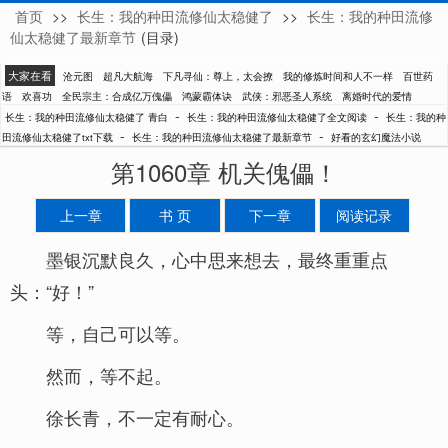
首页
>>
长生：我的种田流修仙太稳健了
>>
长生：我的种田流修
青白
仙太稳健了最新章节
(目录)
大家在看
沧元图
超凡大航海
下凡寻仙：尊上，太会撩
我的修炼时间和人不一样
百世药
语
欢喜功
全民宗主：合成亿万傀儡
鸿蒙霸体诀
武侠：邪恶圣人系统
离婚时代的爱情
-
-
长生：我的种田流修仙太稳健了 青白
长生：我的种田流修仙太稳健了全文阅读
长生：我的种
-
-
田流修仙太稳健了txt下载
长生：我的种田流修仙太稳健了最新章节
好看的玄幻魔法小说
第1060章 机关傀儡！
上一章
书 页
下一章
阅读记录
墨银沉默良久，心中思来想去，最终重重点
头：“好！”
等，自己可以等。
然而，等不起。
徐长青，不一定有耐心。