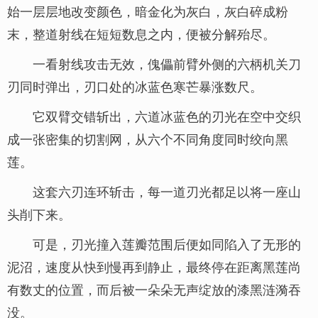
始一层层地改变颜色，暗金化为灰白，灰白碎成粉
末，整道射线在短短数息之内，便被分解殆尽。
一看射线攻击无效，傀儡前臂外侧的六柄机关刀
刃同时弹出，刃口处的冰蓝色寒芒暴涨数尺。
它双臂交错斩出，六道冰蓝色的刃光在空中交织
成一张密集的切割网，从六个不同角度同时绞向黑
莲。
这套六刃连环斩击，每一道刃光都足以将一座山
头削下来。
可是，刃光撞入莲瓣范围后便如同陷入了无形的
泥沼，速度从快到慢再到静止，最终停在距离黑莲尚
有数丈的位置，而后被一朵朵无声绽放的漆黑涟漪吞
没。