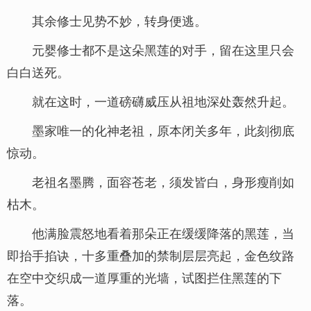
其余修士见势不妙，转身便逃。
元婴修士都不是这朵黑莲的对手，留在这里只会
白白送死。
就在这时，一道磅礴威压从祖地深处轰然升起。
墨家唯一的化神老祖，原本闭关多年，此刻彻底
惊动。
老祖名墨腾，面容苍老，须发皆白，身形瘦削如
枯木。
他满脸震怒地看着那朵正在缓缓降落的黑莲，当
即抬手掐诀，十多重叠加的禁制层层亮起，金色纹路
在空中交织成一道厚重的光墙，试图拦住黑莲的下
落。