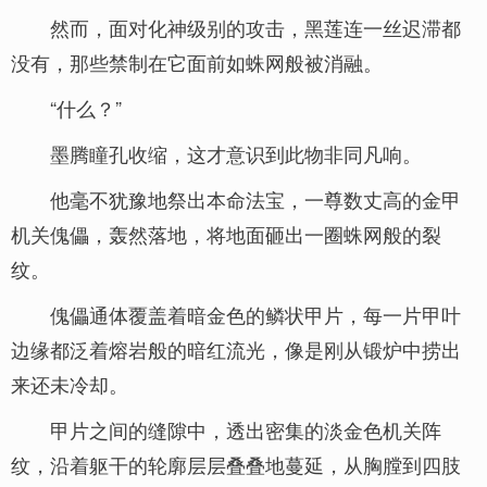
然而，面对化神级别的攻击，黑莲连一丝迟滞都
没有，那些禁制在它面前如蛛网般被消融。
“什么？”
墨腾瞳孔收缩，这才意识到此物非同凡响。
他毫不犹豫地祭出本命法宝，一尊数丈高的金甲
机关傀儡，轰然落地，将地面砸出一圈蛛网般的裂
纹。
傀儡通体覆盖着暗金色的鳞状甲片，每一片甲叶
边缘都泛着熔岩般的暗红流光，像是刚从锻炉中捞出
来还未冷却。
甲片之间的缝隙中，透出密集的淡金色机关阵
纹，沿着躯干的轮廓层层叠叠地蔓延，从胸膛到四肢