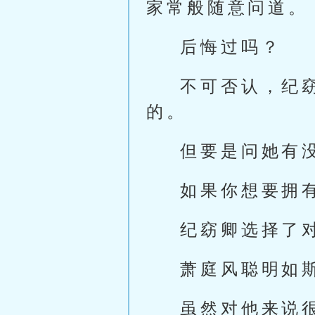
家常般随意问道。
后悔过吗？
不可否认，纪
的。
但要是问她有
如果你想要拥
纪窈卿选择了
萧庭风聪明如
虽然对他来说