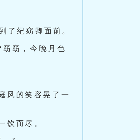
来到了纪窈卿面前。
“窈窈，今晚月色
庭风的笑容晃了一
一饮而尽。