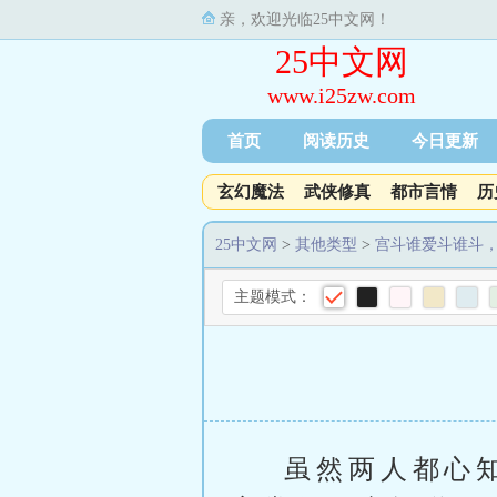
亲，欢迎光临25中文网！
25中文网
www.i25zw.com
首页
阅读历史
今日更新
玄幻魔法
武侠修真
都市言情
历
25中文网
>
其他类型
>
宫斗谁爱斗谁斗
主题模式：
虽然两人都心