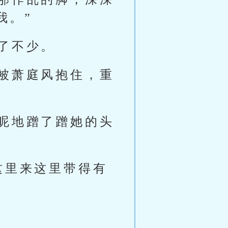
我。”
了不少。
被萧庭风抱住，重
昵地蹭了蹭她的头
这里来这里带得有