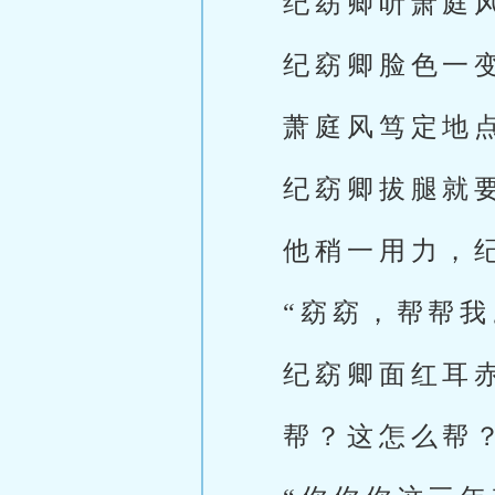
纪窈卿听萧庭
纪窈卿脸色一变
萧庭风笃定地点
纪窈卿拔腿就
他稍一用力，
“窈窈，帮帮我
纪窈卿面红耳
帮？这怎么帮