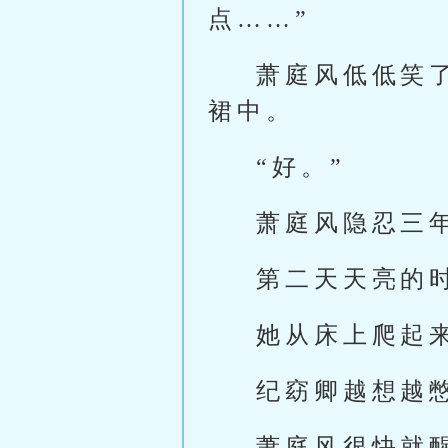
点……”
萧庭风低低笑
裙中。
“好。”
萧庭风隐忍三
第二天天亮的
她从床上爬起
纪窈卿越想越
萧庭风很快就