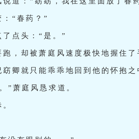
风说道：“窈窈，我在这里面放了春药
：“春药？”
了点头：“是。”
要跑，却被萧庭风速度极快地握住了
纪窈卿就只能乖乖地回到他的怀抱之
。”萧庭风恳求道。
赤。
？