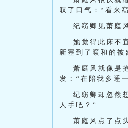
叹了口气：“看来
纪窈卿见萧庭
她觉得此床不
新塞到了暖和的被
萧庭风就像是
发：“在陪我多睡
纪窈卿却忽然
人手吧？”
萧庭风点了点头