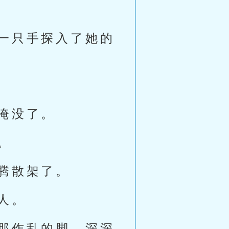
一只手探入了她的
淹没了。
。
腾散架了。
人。
那作乱的脚，深深