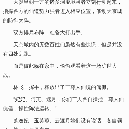
大炎皇朝一方的诸多洞虚境强者立刻行动起来，
指挥各方的仙道势力强者进入相应位置，催动天京城
的防御大阵。
双方排兵布阵，准备大打出手。
天京城内的无数百姓们虽然有些惊慌，但是并没
有四处乱跑。
而是彼此躲在家中，偷偷观看着这一场旷世大
战。
林飞一挥手，释放出了三尊人仙境的傀儡。
“妃妃、阿芙、遮月，你们三人各自操控一尊人仙
傀儡，操控阵法运转。”
萧逸妃、玉芙蓉、云遮月她们没有说话，各自领