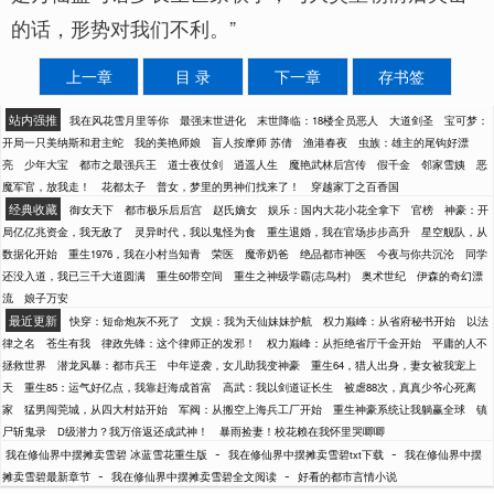
的话，形势对我们不利。”
上一章
目 录
下一章
存书签
站内强推
我在风花雪月里等你
最强末世进化
末世降临：18楼全员恶人
大道剑圣
宝可梦：
开局一只美纳斯和君主蛇
我的美艳师娘
盲人按摩师 苏倩
渔港春夜
虫族：雄主的尾钩好漂
亮
少年大宝
都市之最强兵王
道士夜仗剑
逍遥人生
魔艳武林后宫传
假千金
邻家雪姨
恶
魔军官，放我走！
花都太子
普女，梦里的男神们找来了！
穿越家丁之百香国
经典收藏
御女天下
都市极乐后后宫
赵氏嫡女
娱乐：国内大花小花全拿下
官榜
神豪：开
局亿亿兆资金，我无敌了
灵异时代，我以鬼怪为食
重生退婚，我在官场步步高升
星空舰队，从
数据化开始
重生1976，我在小村当知青
荣医
魔帝奶爸
绝品都市神医
今夜与你共沉沦
同学
还没入道，我已三千大道圆满
重生60带空间
重生之神级学霸(志鸟村)
奥术世纪
伊森的奇幻漂
流
娘子万安
最近更新
快穿：短命炮灰不死了
文娱：我为天仙妹妹护航
权力巅峰：从省府秘书开始
以法
律之名
苍生有我
律政先锋：这个律师正的发邪！
权力巅峰：从拒绝省厅千金开始
平庸的人不
拯救世界
潜龙风暴：都市兵王
中年逆袭，女儿助我变神豪
重生64，猎人出身，妻女被我宠上
天
重生85：运气好亿点，我靠赶海成首富
高武：我以剑道证长生
被虐88次，真真少爷心死离
家
猛男闯莞城，从四大村姑开始
军阀：从搬空上海兵工厂开始
重生神豪系统让我躺赢全球
镇
尸斩鬼录
D级潜力？我万倍返还成武神！
暴雨捡妻！校花赖在我怀里哭唧唧
-
-
我在修仙界中摆摊卖雪碧 冰蓝雪花重生版
我在修仙界中摆摊卖雪碧txt下载
我在修仙界中摆
-
-
摊卖雪碧最新章节
我在修仙界中摆摊卖雪碧全文阅读
好看的都市言情小说