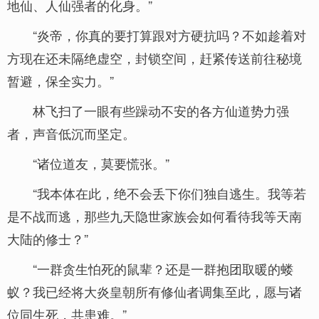
地仙、人仙强者的化身。”
“炎帝，你真的要打算跟对方硬抗吗？不如趁着对
方现在还未隔绝虚空，封锁空间，赶紧传送前往秘境
暂避，保全实力。”
林飞扫了一眼有些躁动不安的各方仙道势力强
者，声音低沉而坚定。
“诸位道友，莫要慌张。”
“我本体在此，绝不会丢下你们独自逃生。我等若
是不战而逃，那些九天隐世家族会如何看待我等天南
大陆的修士？”
“一群贪生怕死的鼠辈？还是一群抱团取暖的蝼
蚁？我已经将大炎皇朝所有修仙者调集至此，愿与诸
位同生死，共患难。”