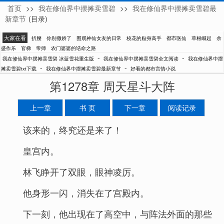
首页
>>
我在修仙界中摆摊卖雪碧
>>
我在修仙界中摆摊卖雪碧最
冰蓝雪花重生版
新章节
(目录)
大家在看
折腰
你别撒娇了
围观神仙女友的日常
校花的贴身高手
都市医仙
草根崛起
余
盛作乐
官梯
帝师
农门婆婆的诰命之路
-
-
我在修仙界中摆摊卖雪碧 冰蓝雪花重生版
我在修仙界中摆摊卖雪碧全文阅读
我在修仙界中摆
-
-
摊卖雪碧txt下载
我在修仙界中摆摊卖雪碧最新章节
好看的都市言情小说
第1278章 周天星斗大阵
上一章
书 页
下一章
阅读记录
该来的，终究还是来了！
皇宫内。
林飞睁开了双眼，眼神凌厉。
他身形一闪，消失在了宫殿内。
下一刻，他出现在了高空中，与阵法外面的那些