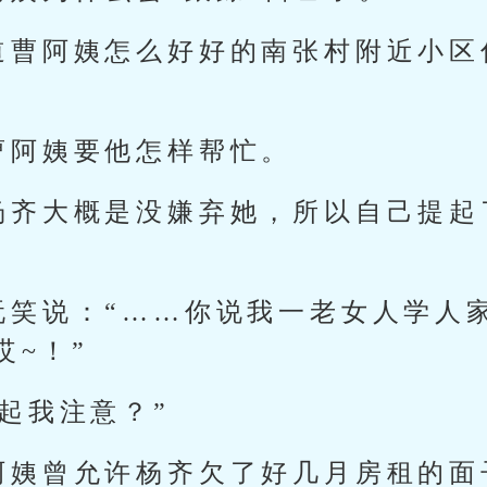
道曹阿姨怎么好好的南张村附近小区
曹阿姨要他怎样帮忙。
杨齐大概是没嫌弃她，所以自己提起
玩笑说：“……你说我一老女人学人
哎~！”
起我注意？”
阿姨曾允许杨齐欠了好几月房租的面