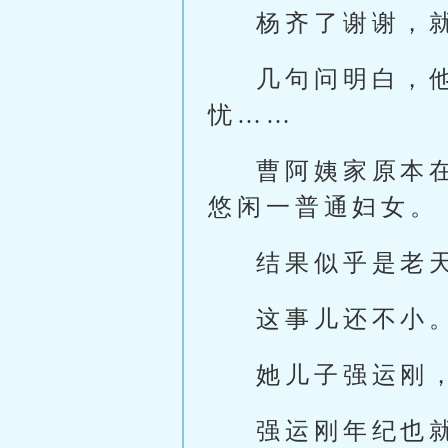
杨齐了谢谢，
几句问明白，
忧……
曹阿姨家原本
悠闲一普通妇女。
结果似乎是老
这事儿还不小
她儿子强运刚
强运刚年纪也