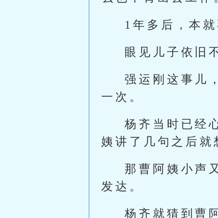
1年多后，本
眼见儿子依旧
强运刚这事儿
一次。
杨齐当时已经
姨讲了几句之后就
那曹阿姨小声
发达。
杨齐就猜到曹