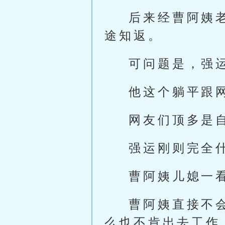
后来经曹阿姨
途知返。
可问题是，强
他这个躺平跟
网友们顶多是
强运刚则完全
曹阿姨儿媳一
曹阿姨直接不
么也不肯出去工作