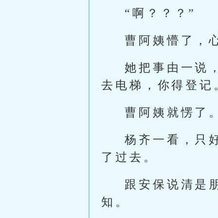
“啊？？？”
曹阿姨懵了，
她把事由一说
去电梯，你得登记
曹阿姨就愣了
杨齐一看，只
了过去。
跟安保说清是
知。