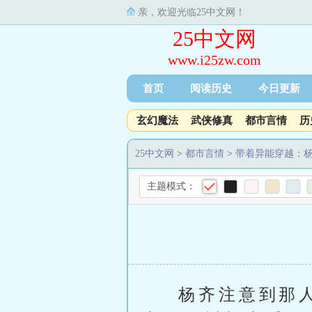
亲，欢迎光临25中文网！
25中文网
www.i25zw.com
首页
阅读历史
今日更新
玄幻魔法
武侠修真
都市言情
历
25中文网
>
都市言情
>
带着异能穿越：
主题模式：
杨齐注意到那