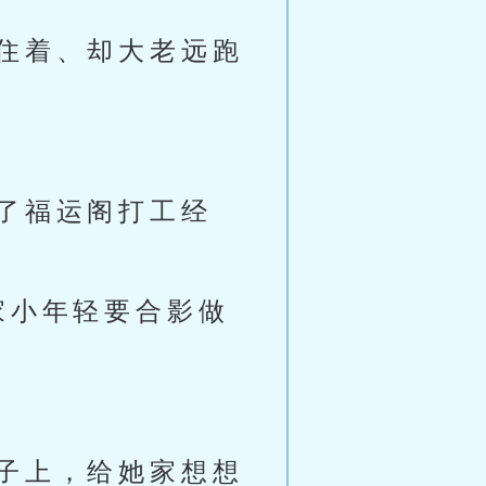
住着、却大老远跑
了福运阁打工经
家小年轻要合影做
子上，给她家想想