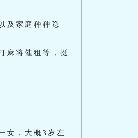
以及家庭种种隐
打麻将催租等，挺
一女，大概3岁左