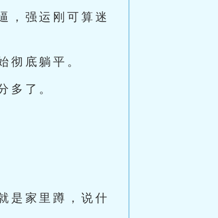
逼，强运刚可算迷
始彻底躺平。
分多了。
就是家里蹲，说什