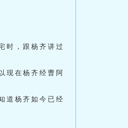
宅时，跟杨齐讲过
以现在杨齐经曹阿
知道杨齐如今已经