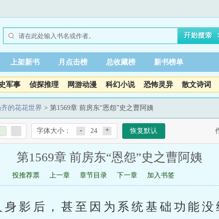
上架新书
月点击榜
总收藏榜
新书榜单
史军事
侦探推理
网游动漫
科幻小说
恐怖灵异
散文诗词
杨齐的花花世界
> 第1569章 前房东“恩怨”史之曹阿姨
-
+
字体大小：
24
恢复默认
第1569章 前房东“恩怨”史之曹阿姨
投推荐票
上一章
章节目录
下一章
加入书签
人身影后，甚至因为系统基础功能没