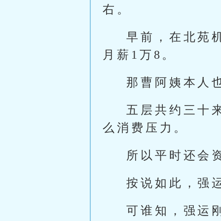
右。
早前，在北苑
月薪1万8。
那曹阿姨本人
五层共约三十
么消费压力。
所以平时还会
按说如此，强
可谁知，强运