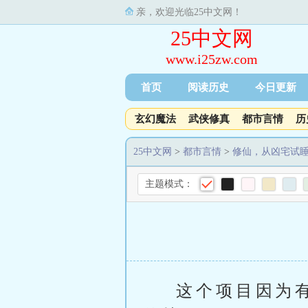
亲，欢迎光临25中文网！
25中文网
www.i25zw.com
首页
阅读历史
今日更新
玄幻魔法
武侠修真
都市言情
历
25中文网
>
都市言情
>
修仙，从凶宅试
主题模式：
这个项目因为