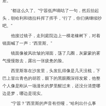
差。”
“都这么久了。”宁嚣低声嘀咕了一句，然后抬起
头，朝哈利和德拉科挥了挥手，“行了，你们俩继续吵
吧。”
他接过镜子，走到庭院边上一棵老橡树下，对着
镜面喊了一声：“西里斯。”
镜面像被风吹皱的湖面，荡了几圈，灰蒙蒙的雾
气慢慢散去，露出一张疲惫的脸。
西里斯靠在沙发里，头发乱得像是几天没梳，下
巴上冒出青色的胡茬，眼下的黑眼圈深得发紫，他整
个人像是刚从一场漫长的梦里醒过来，还没分清楚哪
边是梦，哪边是现实。
“宁嚣？”西里斯的声音有些哑，“哈利出什么事