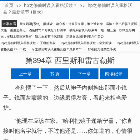
首页
>>
hp之修仙时误入霍格沃兹？
>>
hp之修仙时误入霍格沃
王府的玄衣
兹？最新章节
(目录)
大家在看
我有药啊[系统]
醉缠欢
读心术：这皇位有毒，谁上谁短命
震惊！穿书后娶了反派
大佬
重生追美记
酒色财气？可我是个好海军
被绝嗣首长巧取豪夺，她一胎三宝
投喂星际网
民，军舰上交国家暴富
镇北王府有个疯郡主
穿越女儿国同时娶八个老公
-
-
hp之修仙时误入霍格沃兹？ 王府的玄衣
hp之修仙时误入霍格沃兹？全文阅读
hp之修仙时误入
-
-
霍格沃兹？txt下载
hp之修仙时误入霍格沃兹？最新章节
好看的其他类型小说
第394章 西里斯和雷古勒斯
上一章
书 页
下一章
阅读记录
哈利愣了一下，然后从袍子内侧掏出那面小镜
子。镜面灰蒙蒙的，边缘磨得发亮，看起来相当爱
护。
“他现在应该在家。”哈利把镜子递给宁嚣，“你直
接叫他名字就行，不过他还是……你知道的，心情很