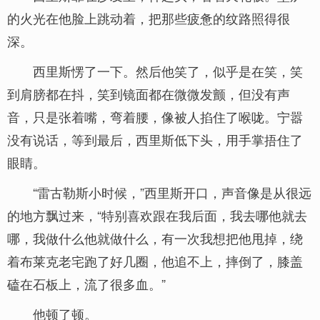
的火光在他脸上跳动着，把那些疲惫的纹路照得很
深。
西里斯愣了一下。然后他笑了，似乎是在笑，笑
到肩膀都在抖，笑到镜面都在微微发颤，但没有声
音，只是张着嘴，弯着腰，像被人掐住了喉咙。宁嚣
没有说话，等到最后，西里斯低下头，用手掌捂住了
眼睛。
“雷古勒斯小时候，”西里斯开口，声音像是从很远
的地方飘过来，“特别喜欢跟在我后面，我去哪他就去
哪，我做什么他就做什么，有一次我想把他甩掉，绕
着布莱克老宅跑了好几圈，他追不上，摔倒了，膝盖
磕在石板上，流了很多血。”
他顿了顿。