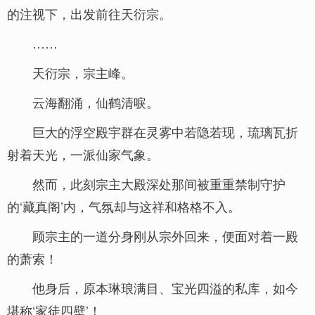
的注视下，出发前往天衍宗。
……
天衍宗，宗主峰。
云海翻涌，仙鹤清唳。
巨大的浮空殿宇群在灵雾中若隐若现，琉璃瓦折
射着天光，一派仙家气象。
然而，此刻宗主大殿深处那间被重重禁制守护
的‘藏真阁’内，气氛却与这祥和格格不入。
顾宗主的一道分身刚从宗外回来，便面对着一殿
的萧索！
他身后，原本琳琅满目、宝光四溢的私库，如今
堪称‘家徒四壁’！