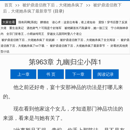
首页
>>
被炉鼎道侣救下后，大佬她杀疯了
>>
被炉鼎道侣救下
轻妩媚
后，大佬她杀疯了最新章节
(目录)
大家在看
我有药啊[系统]
醉缠欢
读心术：这皇位有毒，谁上谁短命
震惊！穿书后娶了反派
大佬
重生追美记
酒色财气？可我是个好海军
被绝嗣首长巧取豪夺，她一胎三宝
宁小闲御神录
内
全宗门皆卷王，小师妹纯苟王
穿越女儿国同时娶八个老公
-
-
被炉鼎道侣救下后，大佬她杀疯了 轻妩媚
被炉鼎道侣救下后，大佬她杀疯了全文阅读
被炉鼎
-
-
道侣救下后，大佬她杀疯了txt下载
被炉鼎道侣救下后，大佬她杀疯了最新章节
好看的其他类
型小说
第963章 九幽归尘小阵1
上一章
书 页
下一章
阅读记录
他之前还好奇，宴十安那神品的功法是打哪儿来
的。
现在看到他家这个女儿，才知道那门神品功法的
来源，看来是与她有关了。
“此事暂且不提，青柠，你手上那阵法，是不是有