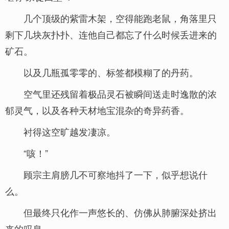
几个顶级的紫雷木架，空得能跑老鼠，角落里只
剩下几块灰扑扑、连他自己都忘了什么时候丢进来的
矿石。
以及几瓶孤零零的、标签都模糊了的丹药。
空气里还残留着极品灵石被瞬间送走时逸散的浓
郁灵气，以及各种天材地宝混杂的奇异药香。
衬得这空旷越发凄凉。
“咳！”
顾宗主肩膀几不可察地抖了一下，似乎想说什
么。
但最终只化作一声悠长的、仿佛从肺腑深处挤出
来的叹息。