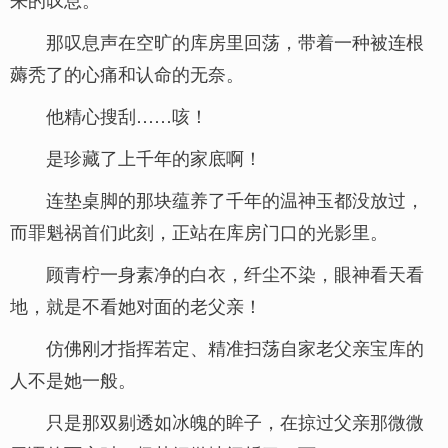
那叹息声在空旷的库房里回荡，带着一种被连根
薅秃了的心痛和认命的无奈。
他精心搜刮……咳！
是珍藏了上千年的家底啊！
连垫桌脚的那块蕴养了千年的温神玉都没放过，
而罪魁祸首们此刻，正站在库房门口的光影里。
顾青柠一身素净的白衣，纤尘不染，眼神看天看
地，就是不看她对面的老父亲！
仿佛刚才指挥若定、精准扫荡自家老父亲宝库的
人不是她一般。
只是那双剔透如冰魄的眸子，在掠过父亲那微微