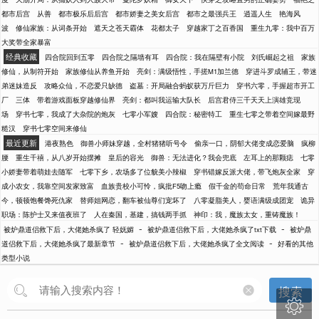
都市后宫
从善
都市极乐后后宫
都市娇妻之美女后宫
都市之最强兵王
逍遥人生
艳海风
波
修仙家族：从词条开始
遮天之苍天霸体
花都太子
穿越家丁之百香国
重生九零：我中百万
大奖带全家暴富
经典收藏
四合院回到五零
四合院之隔墙有耳
四合院：我在隔壁有小院
刘氏崛起之祖
家族
修仙，从制符开始
家族修仙从养鱼开始
亮剑：满级悟性，手搓M1加兰德
穿进斗罗成辅王，带迷
弟迷妹造反
攻略众仙，不恋爱只缺德
盗墓：开局融合蚂蚁获万斤巨力
穿书六零，手握超市开工
厂
三体
带着游戏面板穿越修仙界
亮剑：都叫我运输大队长
后宫君侍三千天天上演雄竞现
场
穿书七零，我成了大杂院的炮灰
七零小军嫂
四合院：秘密特工
重生七零之带着空间嫁最野
糙汉
穿书七零空间来修仙
最近更新
港夜熟色
御兽小师妹穿越，全村猪猪听号令
偷亲一口，阴郁大佬变成恋爱脑
疯柳
腰
重生千禧，从八岁开始摆摊
皇后的容光
御兽：无法进化？我会兜底
左耳上的那颗痣
七零
小娇妻带着萌娃去随军
七零下乡，农场多了位貌美小辣椒
穿书错嫁反派大佬，带飞炮灰全家
穿
成小农女，我靠空间发家致富
血族贵校小可怜，疯批F5吻上瘾
假千金的苟命日常
荒年我通古
今，顿顿饱餐馋死仇家
替师姐网恋，翻车被仙尊们宠坏了
八零凝脂美人，婴语满级成团宠
诡异
职场：陈护士又来值夜班了
人在秦国，基建，搞钱两手抓
神印：我，魔族太女，重铸魔族！
-
-
被炉鼎道侣救下后，大佬她杀疯了 轻妩媚
被炉鼎道侣救下后，大佬她杀疯了txt下载
被炉鼎
-
-
道侣救下后，大佬她杀疯了最新章节
被炉鼎道侣救下后，大佬她杀疯了全文阅读
好看的其他
类型小说
搜索
