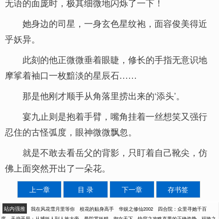
无语的面庞时，极其细微地闪烁了一下！
她身边的司星，一身玄色星纹袍，面容俊美得近
乎妖异。
此刻的他正微微垂着眼睫，修长的手指无意识地
摩挲着袖口一枚黯淡的星辰石……
那是他刚才顺手从角落里捞出来的‘添头’。
宴九止则是抱着手臂，嘴角挂着一丝想笑又强行
忍住的古怪弧度，眼神微微飘忽。
就是不敢去看岳父的背影，只盯着自己靴尖，仿
佛上面突然开出了一朵花。
上一章
目 录
下一章
存书签
站内强推
我在风花雪月里等你
校花的贴身高手
华娱之修仙2002
四合院：众里寻她千百
度
天崩开局：从捕妖人到人族大帝
曼陀罗妖精
御女天下
快穿之攻略直男的正确姿势
福艳之