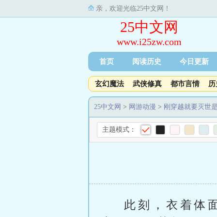
亲，欢迎光临25中文网！
25中文网
www.i25zw.com
首页
阅读历史
今日更新
玄幻魔法
武侠修真
都市言情
历
25中文网
>
网游动漫
>
刚穿越就要灭世
主题模式：
此刻，衣着体