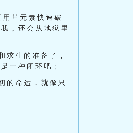
要用草元素快速破
些我，还会从地狱里
和求生的准备了，
算是一种闭环吧；
初的命运，就像只
。