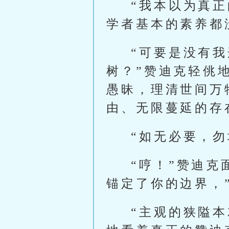
“我本以为真
学者基本的素养都
“可要是没有
树？”赞迪克轻佻
愚昧，理清世间万
由、无限蔓延的存
“如无必要，勿
“哼！”赞迪
锚定了你的边界，
“主观的狭隘