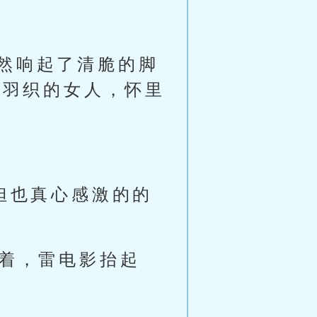
然响起了清脆的脚
与羽织的女人，怀里
妲也真心感激的的
说着，雷电影抬起