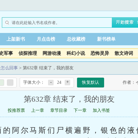
上架新书
月点击榜
总收藏榜
新书榜单
史军事
侦探推理
网游动漫
科幻小说
恐怖灵异
散文诗词
是怎么回事
> 第632章 结束了，我的朋友
-
+
字体大小：
24
恢复默认
作者：
第632章 结束了，我的朋友
投推荐票
上一章
章节目录
下一章
加入书签
面的阿尔马斯们尸横遍野，银色的液