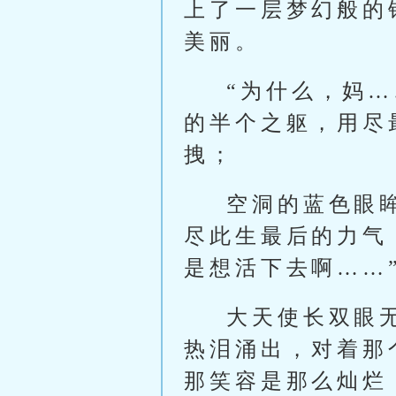
上了一层梦幻般的
美丽。
“为什么，妈
的半个之躯，用尽
拽；
空洞的蓝色眼
尽此生最后的力气
是想活下去啊……
大天使长双眼
热泪涌出，对着那
那笑容是那么灿烂