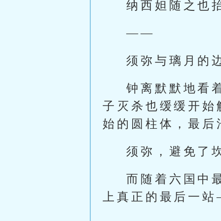
纳西妲随之也
——
须弥与璃月的
钟离默默地看
子灭杀也缓缓开始
始的圆柱体，最后
须弥，避免了
而随着六国中
上真正的最后一站