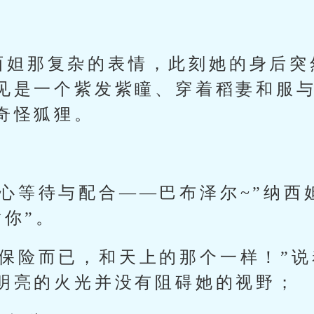
西妲那复杂的表情，此刻她的身后突
见是一个紫发紫瞳、穿着稻妻和服
奇怪狐狸。
耐心等待与配合——巴布泽尔~”纳西
谢你”。
道保险而已，和天上的那个一样！”
明亮的火光并没有阻碍她的视野；