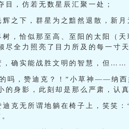
夺目，仿若无数星辰汇聚一处；
光辉之下，群星为之黯然退散，新月
界树，恰似那至高、至阳的太阳（天
倾尽全力照亮了目力所及的每一寸
蛮，确实能战胜文明的智慧，但……
要的吗，赞迪克？！”小草神——纳
小的身影，此刻却是那么严肃，认
赞迪克无所谓地躺在椅子上，笑笑：
”。