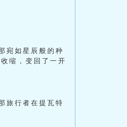
那宛如星辰般的种
慢收缩，变回了一开
那旅行者在提瓦特