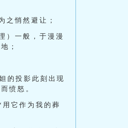
为之悄然避让；
理）一般，于漫漫
天地；
西妲的投影此刻出现
真而愤怒。
“用它作为我的葬