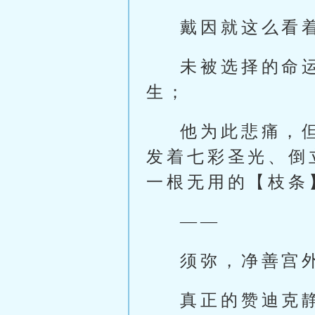
戴因就这么看
未被选择的命
生；
他为此悲痛，
发着七彩圣光、倒
一根无用的【枝条
——
须弥，净善宫
真正的赞迪克