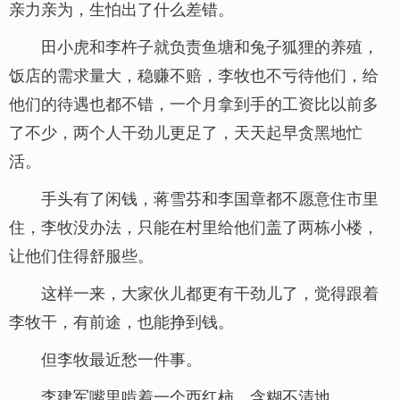
亲力亲为，生怕出了什么差错。
田小虎和李杵子就负责鱼塘和兔子狐狸的养殖，
饭店的需求量大，稳赚不赔，李牧也不亏待他们，给
他们的待遇也都不错，一个月拿到手的工资比以前多
了不少，两个人干劲儿更足了，天天起早贪黑地忙
活。
手头有了闲钱，蒋雪芬和李国章都不愿意住市里
住，李牧没办法，只能在村里给他们盖了两栋小楼，
让他们住得舒服些。
这样一来，大家伙儿都更有干劲儿了，觉得跟着
李牧干，有前途，也能挣到钱。
但李牧最近愁一件事。
李建军嘴里啃着一个西红柿，含糊不清地