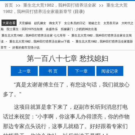
首页
>>
重生北大荒1982，我种田打猎养活全家
>>
重生北大荒
七七哥哥
1982，我种田打猎养活全家最新章节
(目录)
大家在看
天官赐福
赵氏嫡女
御女天下
女公务员的日记
诡秘之主
太荒吞天诀
大时代之
巅
院士重生：回到1975当知青
余盛作乐
拒嫁豪门：少奶奶99次出逃
-
重生北大荒1982，我种田打猎养活全家 七七哥哥
重生北大荒1982，我种田打猎养活全家全文阅
-
-
读
重生北大荒1982，我种田打猎养活全家txt下载
重生北大荒1982，我种田打猎养活全家最新
-
章节
好看的都市言情小说
第一百八十七章 愁找媳妇
上一章
书 页
下一章
阅读记录
“真是太谢谢傅主任了，有您这句话，我们就放心
多了。”
这项目就算是拿下来了，赵副市长听到消息打电
话过来祝贺：“小李啊，你这事儿办得漂亮，你的作物
那边专家点头说行，这事儿就稳了。好好跟着专家们