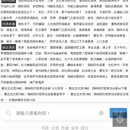
站内强推
我在风花雪月里等你
三体
女公务员的日记
最强末世进化
校花的贴身高手
肥水
不流外人田
都市花语
末世降临：18楼全员恶人
华娱之修仙2002
春满香夏
我的总裁老妈
转
生萝莉的我当反派怎么了？
玄幻：天牢三年，那个纨绔出狱了
大道剑圣
天崩开局：从捕妖人到
人族大帝
人生得意时须纵欢
从善
官榜
穿越豪门之娱乐后宫
娱乐：国内大花小花全拿下
经典收藏
御女天下
天官赐福
人生得意时须纵欢
都市极乐后后宫
赵氏嫡女
魔艳武林后宫
传
逍遥人生
艳海风波
红尘都市
穿越豪门之娱乐后宫
渔港春夜
龙魂侠影
娱乐：国内大花
小花全拿下
都市花语
少年大宝
娱乐：玩刺激游戏，让杨蜜离婚了
重生78，开局被女知青退
婚
娱乐：略懂？我是说我全都会！
同学还没入道，我已三千大道圆满
上门女婿
最近更新
快穿：短命炮灰不死了
颖星璀璨：赵丽颖演艺之路
美女总裁，请上车
五十年代：
带着随身空间进城奔小康
文娱：我为天仙妹妹护航
甩我是吧？那就捡个校花回家当老婆
悔婚？
反手娶了资本家大小姐！
八零赶海：鱼虾成山，九个女儿吃香喝辣
权力巅峰：从省府秘书开
始
重回1982：从小舢板到远洋巨轮
开局穷光蛋，赚钱全靠挂！
我的区长老婆
火红年代：开发
北大荒，种田赶山养全家
身为精英人形的我，你让我当保镖
以法律之名
重生70：猎王归来，资
本家小姐求我娶
扒开相声马褂里面全是西游辛密
顶级玩家回归，但是是吟游诗人
废兽逆袭打脸
不按套路出牌的神兽
镇尸斩鬼录
-
重生北大荒1982，我种田打猎养活全家 七七哥哥
重生北大荒1982，我种田打猎养活全家txt下载
-
-
重生北大荒1982，我种田打猎养活全家最新章节
重生北大荒1982，我种田打猎养活全家全文阅
-
读
好看的都市言情小说
搜索

书库
分类
作者
全本
排行