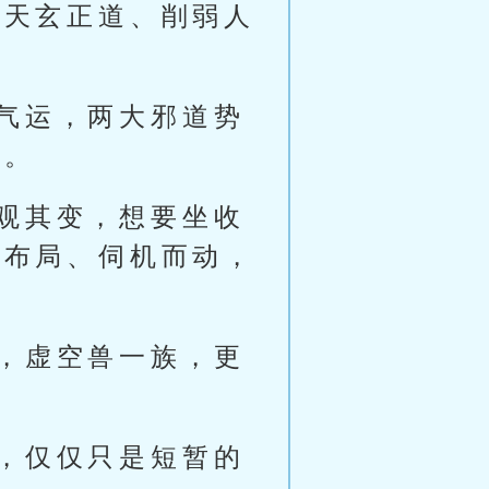
灭天玄正道、削弱人
气运，两大邪道势
心。
观其变，想要坐收
新布局、伺机而动，
，虚空兽一族，更
，仅仅只是短暂的