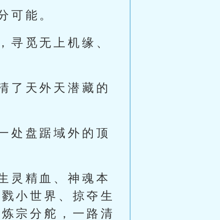
分可能。
，寻觅无上机缘、
清了天外天潜藏的
一处盘踞域外的顶
生灵精血、神魂本
屠戮小世界、掠夺生
血炼宗分舵，一路清