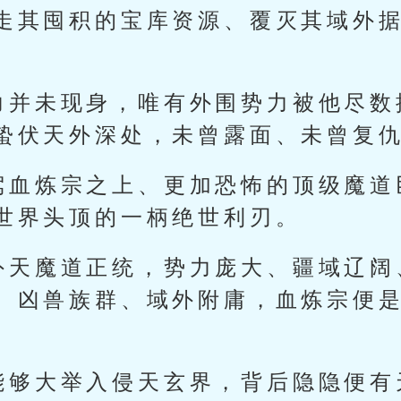
走其囤积的宝库资源、覆灭其域外
力并未现身，唯有外围势力被他尽数
蛰伏天外深处，未曾露面、未曾复
驾血炼宗之上、更加恐怖的顶级魔道
世界头顶的一柄绝世利刃。
外天魔道正统，势力庞大、疆域辽阔
、凶兽族群、域外附庸，血炼宗便
能够大举入侵天玄界，背后隐隐便有