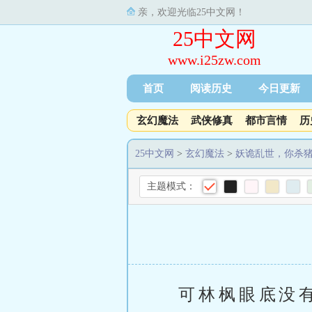
亲，欢迎光临25中文网！
25中文网
www.i25zw.com
首页
阅读历史
今日更新
玄幻魔法
武侠修真
都市言情
历
25中文网
>
玄幻魔法
>
妖诡乱世，你杀
主题模式：
可林枫眼底没