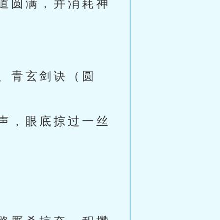
道圆满，并消耗神
、青玄剑诀（圆
声，眼底掠过一丝