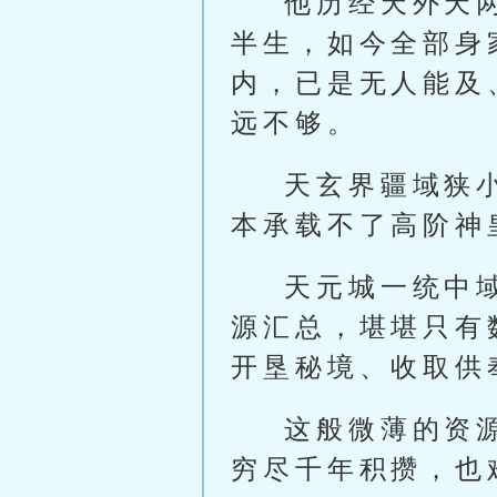
他历经天外天
半生，如今全部身
内，已是无人能及
远不够。
天玄界疆域狭
本承载不了高阶神
天元城一统中
源汇总，堪堪只有
开垦秘境、收取供
这般微薄的资
穷尽千年积攒，也