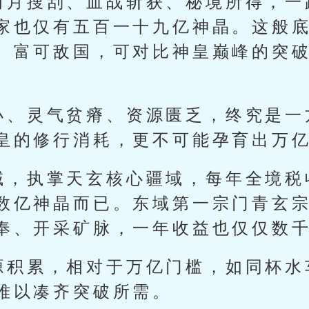
两月搜刮、血战斩获、秘境所得，一
家也仅有五百一十九亿神晶。这般
、富可敌国，可对比神皇巅峰的突
小、灵气贫瘠、资源匮乏，终究是一
皇的修行消耗，更不可能孕育出万
域，执掌天玄核心疆域，每年全境税
数亿神晶而已。东域第一宗门青玄
奉、开采矿脉，一年收益也仅仅数
源积累，相对于万亿门槛，如同杯水
难以凑齐突破所需。