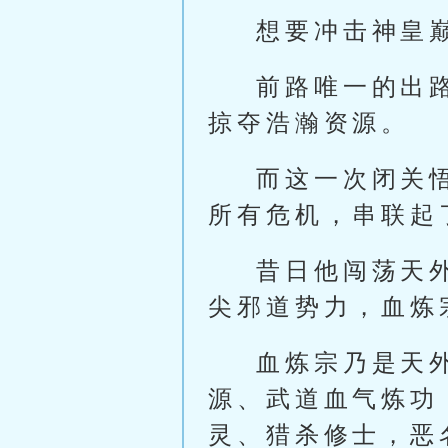
想要冲击神皇
前路唯一的出
掠夺浩瀚资源。
而这一次闭关
所有危机，串联起
昔日他闯荡天
尖邪道势力，血炼
血炼宗乃是天
源、武道血气炼功
灵、猎杀修士，恶