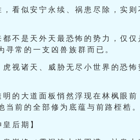
胜，看似安宁永续、祸患尽除，实则
来都不是天外天最恐怖的势力，仅仅
为寻常的一支凶兽族群而已。
、虎视诸天、威胁无尽小世界的恐怖
透明的大道面板悄然浮现在林枫眼前
他当前的全部修为底蕴与前路桎梏
神皇后期】