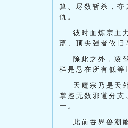
算、尽数斩杀，夺
仇。
彼时血炼宗主
蕴、顶尖强者依旧
除此之外，凌
样是悬在所有低等
天魔宗乃是天
掌控无数邪道分支
一。
此前吞界兽潮