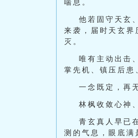
喘息。
他若固守天玄
来袭，届时天玄界
灭。
唯有主动出击
掌先机、镇压后患
一念既定，再
林枫收敛心神
青玄真人早已
测的气息，眼底满