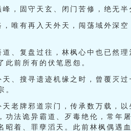
巅峰，固守天玄、闭门苦修，绝无半
路，唯有再入天外天，闯荡域外深空
悟道、复盘过往，林枫心中也已然理
了此前所有的伏笔恩怨。
外天、搜寻遗迹机缘之时，曾覆灭过
宗。
外天老牌邪道宗门，传承数万载，以
，功法诡异霸道、歹毒绝伦，常年
名昭着、罪孽滔天。此前林枫偶遇