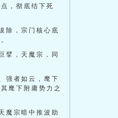
据点，彻底结下死
拔除，宗门核心底
仇。
巨擘，天魔宗，同
、强者如云，麾下
是其麾下附庸势力之
天魔宗暗中推波助