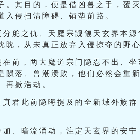
子。其目的，便是借凶兽之手，覆
道入侵扫清障碍、铺垫前路。
灭分舵之仇、天魔宗觊觎天玄界本源
眈眈，从未真正放弃入侵掠夺的野
潮在前，两大魔道宗门隐忍不出、坐
皇陨落、兽潮溃败，他们必然会重
、再掀浩劫。
道真君此前隐晦提及的全新域外族群
。
叠加、暗流涌动，注定天玄界的安宁