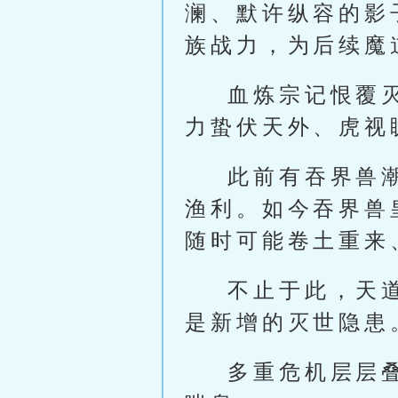
澜、默许纵容的影
族战力，为后续魔
血炼宗记恨覆
力蛰伏天外、虎视
此前有吞界兽
渔利。如今吞界兽
随时可能卷土重来
不止于此，天
是新增的灭世隐患
多重危机层层