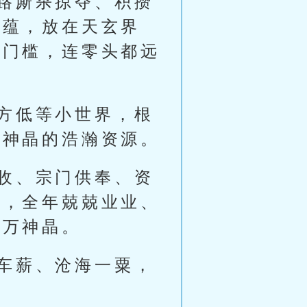
路厮杀掠夺、积攒
底蕴，放在天玄界
破门槛，连零头都远
方低等小世界，根
亿神晶的浩瀚资源。
收、宗门供奉、资
宗，全年兢兢业业、
千万神晶。
车薪、沧海一粟，