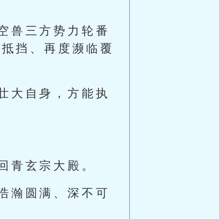
空兽三方势力轮番
力抵挡、再度濒临覆
壮大自身，方能执
回青玄宗大殿。
浩瀚圆满、深不可