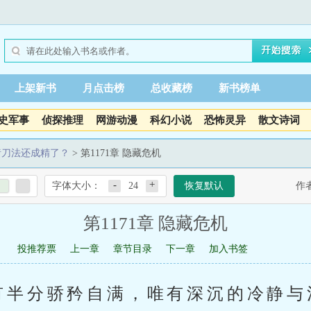
上架新书
月点击榜
总收藏榜
新书榜单
史军事
侦探推理
网游动漫
科幻小说
恐怖灵异
散文诗词
猪刀法还成精了？
> 第1171章 隐藏危机
-
+
字体大小：
24
恢复默认
作
第1171章 隐藏危机
投推荐票
上一章
章节目录
下一章
加入书签
有半分骄矜自满，唯有深沉的冷静与