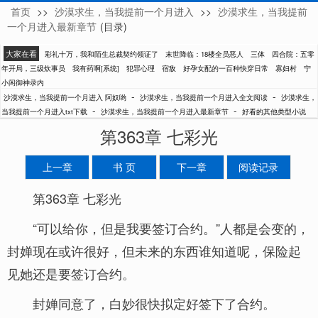
首页
>>
沙漠求生，当我提前一个月进入
>>
沙漠求生，当我提前
阿奴哟
一个月进入最新章节
(目录)
大家在看
彩礼十万，我和陌生总裁契约领证了
末世降临：18楼全员恶人
三体
四合院：五零
年开局，三级炊事员
我有药啊[系统]
犯罪心理
宿敌
好孕女配的一百种快穿日常
寡妇村
宁
小闲御神录内
-
-
沙漠求生，当我提前一个月进入 阿奴哟
沙漠求生，当我提前一个月进入全文阅读
沙漠求生，
-
-
当我提前一个月进入txt下载
沙漠求生，当我提前一个月进入最新章节
好看的其他类型小说
第363章 七彩光
上一章
书 页
下一章
阅读记录
第363章 七彩光
“可以给你，但是我要签订合约。”人都是会变的，
封婵现在或许很好，但未来的东西谁知道呢，保险起
见她还是要签订合约。
封婵同意了，白妙很快拟定好签下了合约。