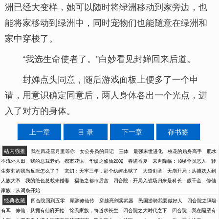
洲已经大变样，她可以随时将绿洲移动到家旁边，也
能将家移动到绿洲中，同时宠物们也能随意在绿洲和
家中穿梭了。
“我选生命使者了。”白妙看见封婵回来后道。
封婵点头同意，随后游戏面板上便多了一个申
请，用意识确定同意后，两人身体各出一个光点，进
入了对方的身体。
上一章
目 录
下一章
存书签
站内强推
我在风花雪月里等你
女公务员的日记
三体
最强末世进化
校花的贴身高手
肥水
不流外人田
我的总裁老妈
都市花语
华娱之修仙2002
春满香夏
末世降临：18楼全员恶人
转
生萝莉的我当反派怎么了？
玄幻：天牢三年，那个纨绔出狱了
大道剑圣
天崩开局：从捕妖人到
人族大帝
我的绝色总裁未婚妻
福艳之都市后宫
四合院：开局入战场归来是科长
假千金
修仙
家族：从词条开始
经典收藏
四合院回到五零
顾渊修仙传
穿越亮剑卖武器
民国游骑我要做好人
四合院之隔墙
有耳
修仙：从拥有仙府开始
徐氏家族，符道求长生
四合院之大时代之下
四合院：我在隔壁有