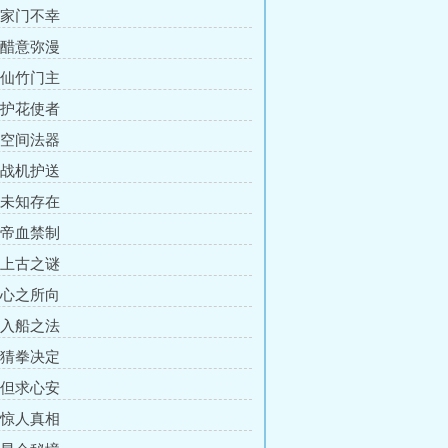
章 家门不幸
章 醋意弥漫
章 仙竹门主
章 护花使者
章 空间法器
章 战机护送
章 未知存在
章 帝血禁制
章 上古之谜
章 心之所向
章 入船之法
章 猜拳决定
章 但求心安
章 惊人真相