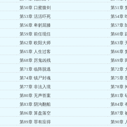
第50章 口蜜腹剑
第51章
第53章 活活吓死
第54章
第56章 卑躬屈膝
第57章
第59章 前任现任
第60章
第62章 欧阳大师
第63章
第65章 人生过客
第66章
第68章 厉鬼凶残
第69章
第71章 临阵脱逃
第72章
第74章 镇尸封魂
第75章
第77章 非法入境
第78章
第80章 无声答案
第81章
第83章 阴沟翻船
第84章
第86章 算盘落空
第87章
第89章 罪有应得
第90章