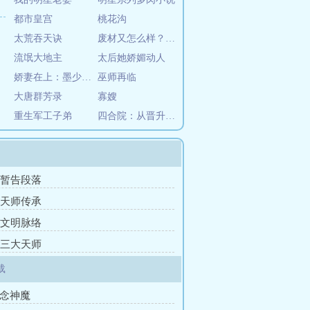
都市皇宫
桃花沟
太荒吞天诀
废材又怎么样？照样吊打你！
流氓大地主
太后她娇媚动人
娇妻在上：墨少，轻轻亲
巫师再临
大唐群芳录
寡嫂
重生军工子弟
四合院：从晋升工程师开始
章 暂告段落
章 天师传承
章 文明脉络
章 三大天师
载
一念神魔