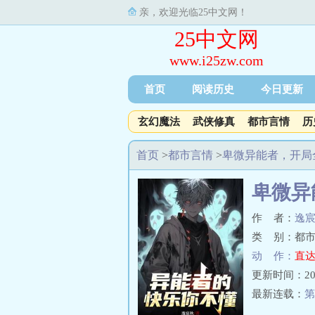
亲，欢迎光临25中文网！
25中文网
www.i25zw.com
首页
阅读历史
今日更新
玄幻魔法
武侠修真
都市言情
历
首页
>
都市言情
>
卑微异能者，开局
卑微异
作 者：
逸
类 别：都市
动 作：
直达
更新时间：2023-
最新连载：
第