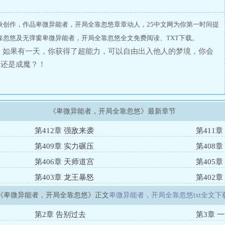
秋创作，作品卑微异能者，开局全靠忽悠章章动人，25中文网为你第一时间提
靠忽悠及无弹窗卑微异能者，开局全靠忽悠全文免费阅读、TXT下载。
：如果有一天，你获得了超能力，可以自由出入他人的梦境，你会
神还是成魔？！
《卑微异能者，开局全靠忽悠》最新章节
第412章 强敌来袭
第411
第409章 实力碾压
第408
第406章 天师道宫
第405
第403章 龙王暴怒
第402
《卑微异能者，开局全靠忽悠》正文
卑微异能者，开局全靠忽悠txt全文下
第2章 告别过去
第3章 