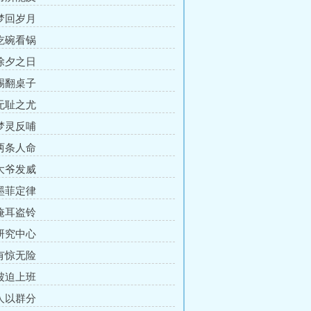
 梦回岁月
 吃碗看锅
 除夕之日
 踢翻桌子
 无耻之尤
 梦灵反哺
 两条人命
 大爷发威
 墨菲定律
 掩耳盗铃
 研究中心
 有惊无险
 被迫上班
 人以群分