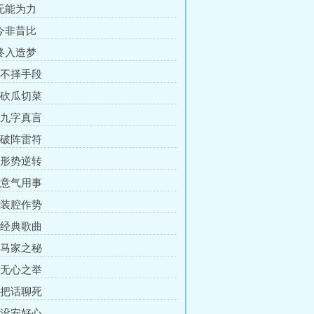
 无能为力
 今非昔比
 终入造梦
章 不择手段
章 砍瓜切菜
章 九字真言
章 破阵雷符
章 形势逆转
章 意气用事
章 装腔作势
章 经典歌曲
章 马家之秘
章 无心之举
章 把话聊死
章 没安好心