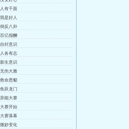
章 人有千面
章 我是好人
章 倒反八卦
章 百亿报酬
章 自封意识
章 人各有志
章 新生意识
章 无伤大雅
章 救命恩貂
章 鱼跃龙门
章 异能大赛
章 大赛开始
章 大赛落幕
章 微妙变化