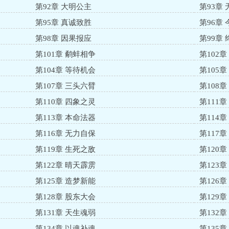
第92章 大明公主
第93章
第95章 真诚致胜
第96章
第98章 因果报应
第99章
第101章 鹬蚌相争
第102
第104章 等待机会
第105
第107章 三头六臂
第108
第110章 四象之灵
第111
第113章 本命法器
第114
第116章 无力自保
第117
第119章 生死之敌
第120
第122章 晴天霹雳
第123
第125章 造梦新能
第126
第128章 股东大会
第129
第131章 天生魂弱
第132
第134章 以魂补魂
第135