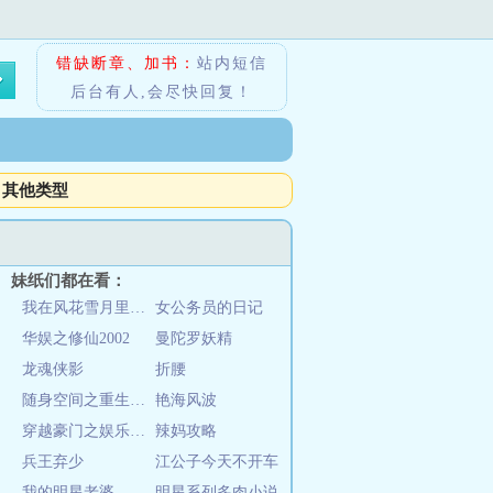
错缺断章、加书：
站内短信
后台有人,会尽快回复！
其他类型
妹纸们都在看：
我在风花雪月里等你
女公务员的日记
华娱之修仙2002
曼陀罗妖精
龙魂侠影
折腰
随身空间之重生红色年代
艳海风波
穿越豪门之娱乐后宫
辣妈攻略
兵王弃少
江公子今天不开车
我的明星老婆
明星系列多肉小说