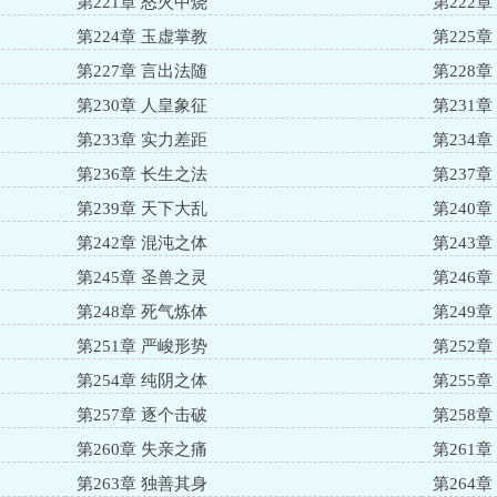
第221章 怒火中烧
第222
第224章 玉虚掌教
第225
第227章 言出法随
第228
第230章 人皇象征
第231
第233章 实力差距
第234
第236章 长生之法
第237
第239章 天下大乱
第240
第242章 混沌之体
第243
第245章 圣兽之灵
第246
第248章 死气炼体
第249
第251章 严峻形势
第252
第254章 纯阴之体
第255
第257章 逐个击破
第258
第260章 失亲之痛
第261
第263章 独善其身
第264