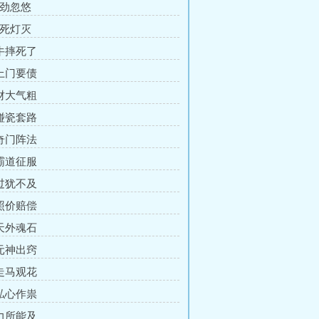
使劲忽悠
人死灯灭
 牛摔死了
 上门要债
 财大气粗
 碰瓷套路
 奇门阵法
 霸道征服
 过犹不及
 照价赔偿
 天外魂石
 元神出窍
 走马观花
 私心作祟
 力所能及