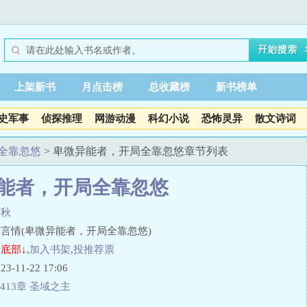
上架新书
月点击榜
总收藏榜
新书榜单
史军事
侦探推理
网游动漫
科幻小说
恐怖灵异
散文诗词
全靠忽悠
> 卑微异能者，开局全靠忽悠章节列表
能者，开局全靠忽悠
宸秋
言情(卑微异能者，开局全靠忽悠)
底部↓
,
加入书架
,
投推荐票
11-22 17:06
413章 圣域之主