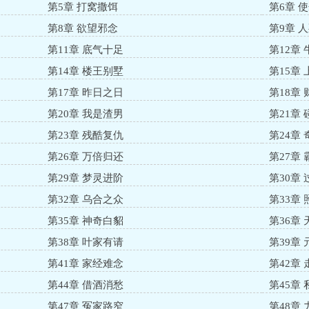
第5章 打窝撒饵
第6章 
第8章 欲望邪念
第9章 
第11章 底气十足
第12章
第14章 楼王别墅
第15章
第17章 昨日之日
第18章
第20章 我是渣男
第21章
第23章 残酷复仇
第24章
第26章 万倍归还
第27章
第29章 梦灵进阶
第30章
第32章 乌合之众
第33章
第35章 神奇白貂
第36章
第38章 叶家有请
第39章
第41章 家经难念
第42章
第44章 借酒消愁
第45章
第47章 冤家路窄
第48章