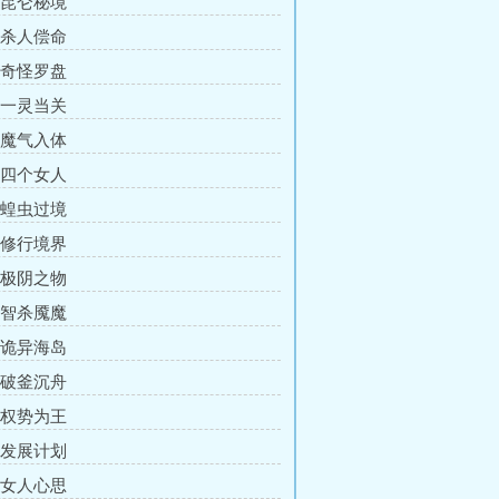
章 昆仑秘境
章 杀人偿命
章 奇怪罗盘
章 一灵当关
章 魔气入体
章 四个女人
章 蝗虫过境
章 修行境界
章 极阴之物
章 智杀魇魔
章 诡异海岛
章 破釜沉舟
章 权势为王
章 发展计划
章 女人心思