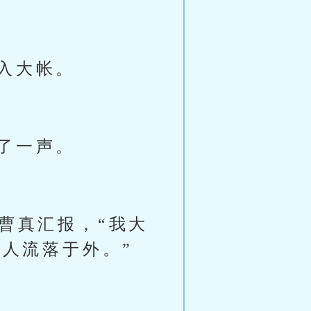
入大帐。
了一声。
曹真汇报，“我大
人流落于外。”