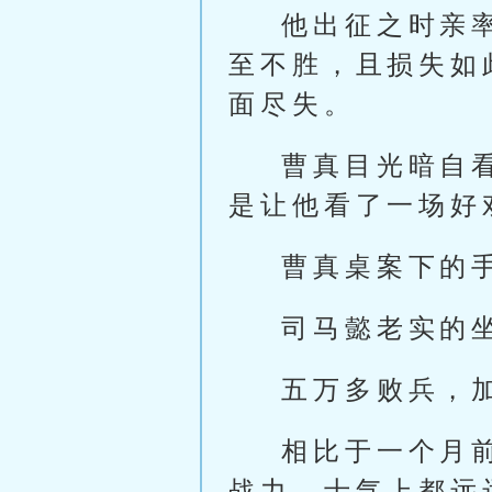
他出征之时亲
至不胜，且损失如
面尽失。
曹真目光暗自
是让他看了一场好
曹真桌案下的
司马懿老实的
五万多败兵，
相比于一个月
战力，士气上都远