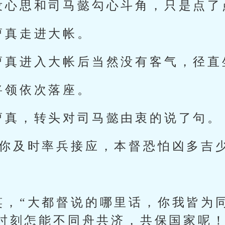
没心思和司马懿勾心斗角，只是点了
曹真走进大帐。
曹真进入大帐后当然没有客气，径直
将领依次落座。
曹真，转头对司马懿由衷的说了句。
非你及时率兵接应，本督恐怕凶多吉少
笑，“大都督说的哪里话，你我皆为
时刻怎能不同舟共济，共保国家呢！