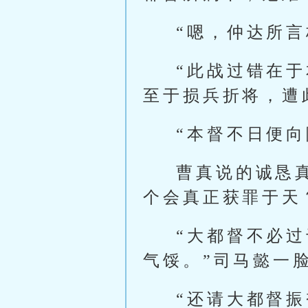
“嗯，仲达所
“此战过错在
至于损兵折将，遭
“本督不日便
曹真说的诚恳
个会真正获罪于天
“大都督不必
气馁。”司马懿一
“还请大都督