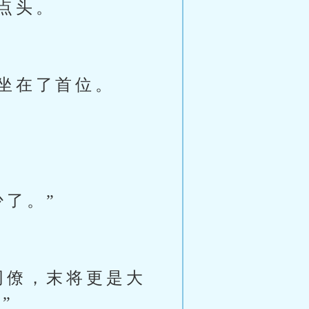
点头。
坐在了首位。
了。”
同僚，末将更是大
”