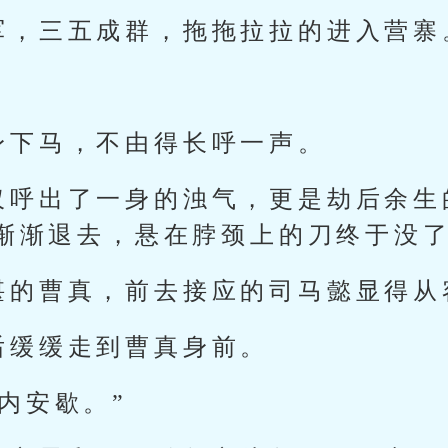
军，三五成群，拖拖拉拉的进入营寨
身下马，不由得长呼一声。
仅呼出了一身的浊气，更是劫后余生
渐渐退去，悬在脖颈上的刀终于没
堪的曹真，前去接应的司马懿显得从
后缓缓走到曹真身前。
内安歇。”