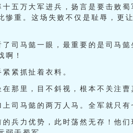
率十五万大军进兵，扬言是要击败蜀
此惨重。这场失败不仅是耻辱，更
看了司马懿一眼，最重要的是司马懿
戏啊！
手紧紧抓扯着衣料。
坐在那里，目不斜视，根本不关注曹
加上司马懿的两万人马。全军就只有
前的兵力优势，此时荡然无存！他们
远弱于蜀军。