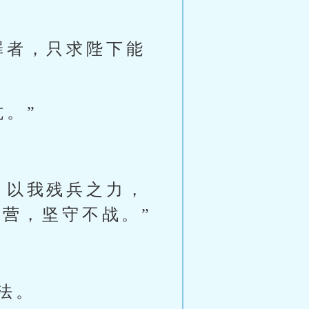
罪者，只求陛下能
。”
，以我残兵之力，
营，坚守不战。”
法。