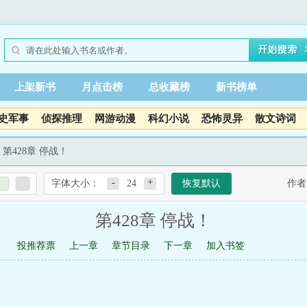
上架新书
月点击榜
总收藏榜
新书榜单
史军事
侦探推理
网游动漫
科幻小说
恐怖灵异
散文诗词
 第428章 停战！
-
+
字体大小：
24
恢复默认
作者
第428章 停战！
投推荐票
上一章
章节目录
下一章
加入书签
！