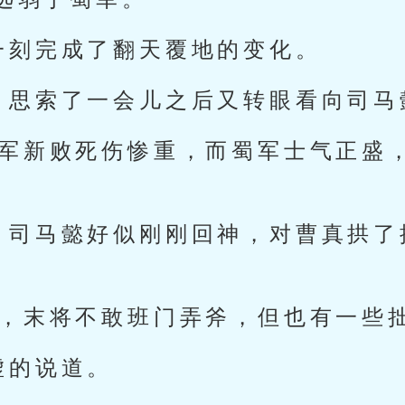
一刻完成了翻天覆地的变化。
，思索了一会儿之后又转眼看向司马
我军新败死伤惨重，而蜀军士气正盛
，司马懿好似刚刚回神，对曹真拱了
前，末将不敢班门弄斧，但也有一些拙
虚的说道。