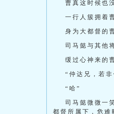
曹真这时候也
一行人簇拥着
身为大都督的
司马懿与其他
缓过心神来的
“仲达兄，若
“哈”
司马懿微微一
都督所属下，危难