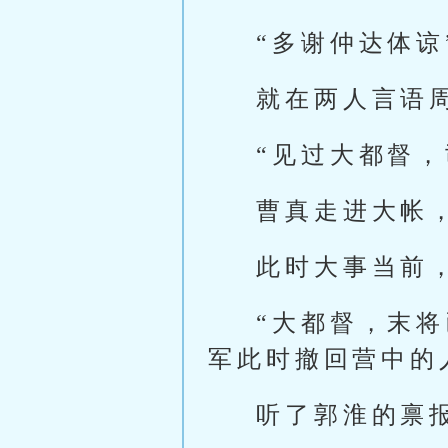
“多谢仲达体谅
就在两人言语
“见过大都督，
曹真走进大帐
此时大事当前
“大都督，末
军此时撤回营中的
听了郭淮的禀