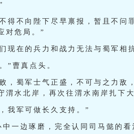
”
事不得不向陛下尽早禀报，暂且不问
应对危局。”
我们现在的兵力和战力无法与蜀军相抗
。”曹真点头。
新败，蜀军士气正盛，不可与之力敌
守渭水北岸，再次往渭水南岸扎下大
，我军可做长久支持。”
心中一边琢磨，完全认同司马懿的看