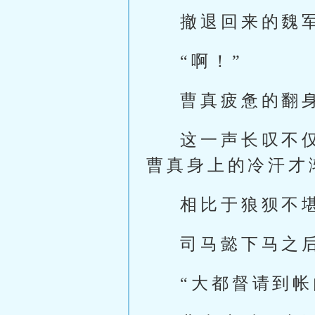
撤退回来的魏
“啊！”
曹真疲惫的翻
这一声长叹不
曹真身上的冷汗才
相比于狼狈不
司马懿下马之
“大都督请到帐