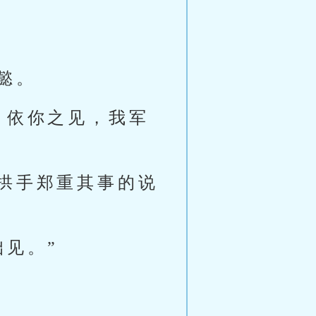
懿。
，依你之见，我军
拱手郑重其事的说
见。”