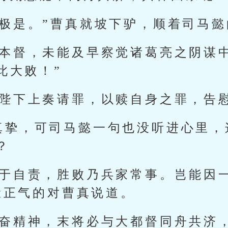
言极是。”曹真就坡下驴，顺着司马
于本督，未能及早察觉诸葛亮之阴谋
此大败！”
向陛下上奏请罪，以赎自身之罪，告
真挚，可司马懿一句也没听进心里，
？
过于自责，胜败乃兵家常事。岂能因
脸正气的对曹真说道。
振奋精神，末将必与大都督同舟共济