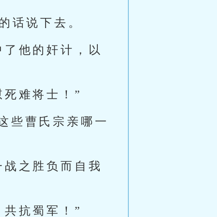
懿的话说下去。
中了他的奸计，以
慰死难将士！”
这些曹氏宗亲哪一
一战之胜负而自我
，共抗蜀军！”