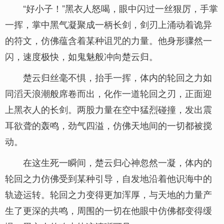
“好小子！”黑衣人怒喝，眼中闪过一丝狠厉，手掌
一挥，掌中黑气凝聚成一柄长剑，剑刃上涌动着诡异
的符文，仿佛蕴含着某种诅咒的力量。他身形骤然一
闪，速度极快，如鬼魅般冲向楚云归。
楚云归丝毫不惧，抬手一挥，体内的轮回之力如
同滔天浪潮般席卷而出，化作一道轮回之刃，正面迎
上黑衣人的长剑。两股力量在空中猛烈碰撞，发出震
耳欲聋的轰鸣，劲气四溢，仿佛天地间的一切都被搅
动。
在这生死一瞬间，楚云归心神忽然一凝，体内的
轮回之力仿佛受到某种引导，自发地沿着他识海中的
轨迹运转。轮回之力变得更加浑厚，与天地的力量产
生了更深的共鸣，周围的一切在他眼中仿佛都变得缓