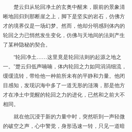
楚云归从轮回净土的玄奥中醒来，眼前的景象清
晰地回归到那断崖之上，脚下是坚实的岩石，仿佛方
才的境界仅是一场幻梦。然而，他却分明感到体内的
轮回之力已悄然发生变化，仿佛与天地间的法则产生
了某种隐秘的契合。
“轮回净土……这里竟是轮回法则的起源之地之
一。”楚云归低声喃喃，体内轮回之力如同涓涓细流，
缓缓流转，带给他一种前所未有的平静和力量。他闭
目感知，发现识海中多了一道无形的涟漪，那是他方
才在净土中觉醒的轮回之力的进化，已然和之前大不
相同。
就在他沉浸于新的力量中时，突然听到一声轻微
的破空之声，心中警觉，身形迅速一转，只见一道暗