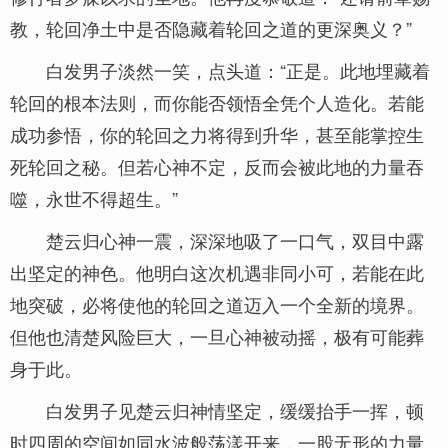
教，轮回净土中是否隐藏着轮回之道的更深奥义？”
白发男子淡然一笑，点头道：“正是。此地埋藏着
轮回的根本法则，而你能否领悟全凭个人造化。若能
成功参悟，你的轮回之力将得到升华，甚至能掌控生
死轮回之秘。但若心神不定，反而会被此地的力量吞
噬，永世不得超生。”
楚云归心神一震，深深地吸了一口气，双目中露
出坚定的神色。他明白这次机遇非同小可，若能在此
地突破，必将使他的轮回之道迈入一个全新的境界。
但他也清楚风险巨大，一旦心神被动摇，极有可能葬
身于此。
白发男子见楚云归神情坚定，缓缓抬手一挥，顿
时四周的空间如同水波般荡漾开来，一股无形的力量