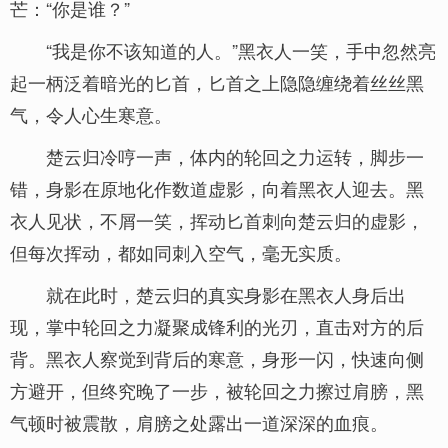
芒：“你是谁？”
“我是你不该知道的人。”黑衣人一笑，手中忽然亮
起一柄泛着暗光的匕首，匕首之上隐隐缠绕着丝丝黑
气，令人心生寒意。
楚云归冷哼一声，体内的轮回之力运转，脚步一
错，身影在原地化作数道虚影，向着黑衣人迎去。黑
衣人见状，不屑一笑，挥动匕首刺向楚云归的虚影，
但每次挥动，都如同刺入空气，毫无实质。
就在此时，楚云归的真实身影在黑衣人身后出
现，掌中轮回之力凝聚成锋利的光刃，直击对方的后
背。黑衣人察觉到背后的寒意，身形一闪，快速向侧
方避开，但终究晚了一步，被轮回之力擦过肩膀，黑
气顿时被震散，肩膀之处露出一道深深的血痕。