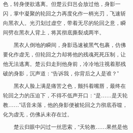
色，转身便欲逃离。但楚云归岂会放过他，身影一
闪，掌中凝聚的轮回之力再度化作一柄光刃，飞速斩
向黑衣人。光刃划过虚空，带着无尽的轮回之意，瞬
间劈在黑衣人背上，将其彻底撕裂成两半。
黑衣人倒地的瞬间，身影迅速被黑气包裹，仿佛
要化作虚无，但轮回之力却将他的残魂死死压制，让
他无法逃离。楚云归走到他身前，冷冷地注视着那残
破的身影，沉声道：“告诉我，你背后之人是谁？”
黑衣人脸上满是痛苦之色，颤抖着嘴唇，最终在
轮回之力的压迫下，不得不低声开口：“是……是天轮
教……”话音未落，他的身影便被轮回之力彻底吞噬，
化为虚无，仿佛从未存在过。
楚云归眼中闪过一丝思索，“天轮教……果然是他