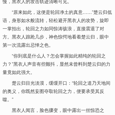
慢，黑衣人的攻击轨迹清晰可见。
“原来如此，这便是轮回净土的真意……”楚云归低
语，身形如水般流转，轻松避开黑衣人的攻势，旋即
一掌拍出，轮回之力如同惊涛骇浪，直接震退了对
方。黑衣人踉跄几步，神色惊愕地看着楚云归，眼中
第一次流露出忌惮之色。
“你到底是什么人？怎会掌握如此精纯的轮回之
力？”黑衣人声音有些颤抖，显然未曾料到楚云归的力
量竟如此强大。
楚云归目光淡漠，缓缓开口：“轮回之道乃天地间
的奥义，你既然妄图夺取轮回之力，便要承受其反
噬。”
黑衣人闻言，脸色骤变，眼中露出一丝惊恐之