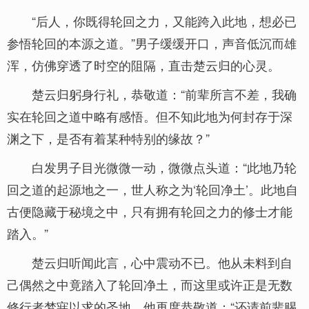
“后人，你既得轮回之力，又能跨入此地，想必已
参悟轮回的本源之道。”男子缓缓开口，声音低沉而雄
浑，仿佛穿透了时空的阻隔，直击楚云归的心灵。
楚云归躬身行礼，恭敬道：“前辈所言不差，我确
实在轮回之道中略有感悟。但不知此地为何封存于深
渊之下，是否有着某种特别的缘故？”
白发男子目光微微一动，微微点头道：“此地乃轮
回之道的起源地之一，世人称之为‘轮回净土’。此地自
古便隐藏于秘境之中，只有拥有轮回之力的修士才能
踏入。”
楚云归听闻此言，心中震动不已。他从未料到自
己偶然之中竟踏入了轮回净土，而这里或许正是无数
修行者梦寐以求的圣地。他再度恭敬道：“还请前辈赐