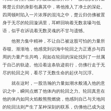
将楚云归的身影包裹其中，将他推入了净土的深处。
四周顿时陷入一片浓厚的混沌之中，楚云归仿佛被置
身于无尽的轮回漩涡里，耳畔回响着无数哀嚎与低
语，似乎在诉说着无数灵魂的不甘与遗憾。
他努力集中精神，不让自己被这股可怕的力量所
吞噬。渐渐地，他感觉到识海中轮回之力正逐步与四
周的力量产生共鸣，宛如在轮回的深处找到了一丝属
于自己的轨迹。他沿着这条轨迹前行，仿佛行走于无
尽的轮回之间，看尽了无数生命的起伏与沉浮。
就在这时，一股浩瀚的力量如潮水般涌入他的意
识之中，瞬间点燃了他体内的轮回之力。轮回真意在
他的体内如同火焰般熊熊燃烧，他感到自己与天地间
的轮回法则产生了某种深刻的联系，仿佛他已成为这