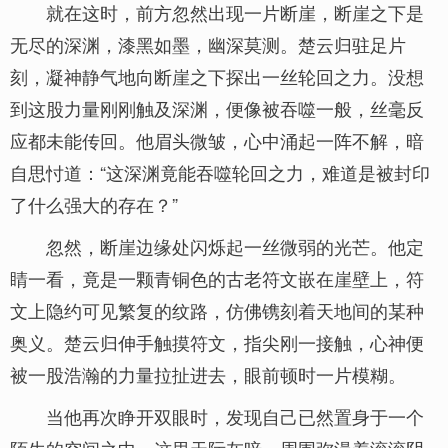
就在这时，前方忽然出现一片断崖，断崖之下是
无尽的深渊，漆黑如墨，幽深莫测。楚云归驻足片
刻，凝神静气地向断崖之下探出一丝轮回之力。没想
到这股力量刚刚触及深渊，便像被吞噬一般，丝毫反
应都未能传回。他眉头微皱，心中涌起一阵不解，暗
自思忖道：“这深渊竟能吞噬轮回之力，难道是被封印
了什么强大的存在？”
忽然，断崖边缘处闪烁起一丝微弱的光芒。他定
睛一看，竟是一颗青铜色的古老符文嵌在崖壁上，符
文上隐约可见繁复的纹路，仿佛镌刻着天地间的某种
奥义。楚云归伸手触摸符文，指尖刚一接触，心神便
被一股浩瀚的力量拉扯进去，眼前顿时一片模糊。
当他再次睁开双眼时，发现自己已然置身于一个