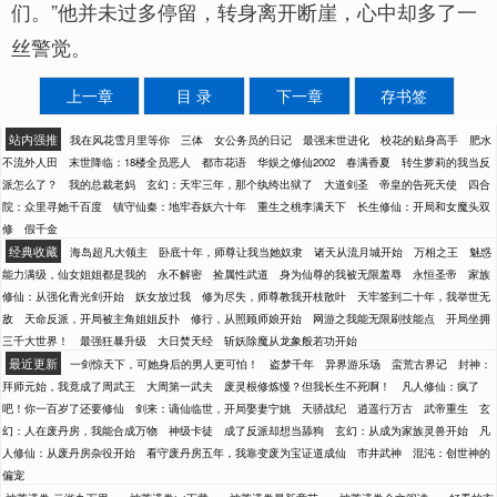
们。”他并未过多停留，转身离开断崖，心中却多了一
丝警觉。
上一章
目 录
下一章
存书签
站内强推
我在风花雪月里等你
三体
女公务员的日记
最强末世进化
校花的贴身高手
肥水
不流外人田
末世降临：18楼全员恶人
都市花语
华娱之修仙2002
春满香夏
转生萝莉的我当反
派怎么了？
我的总裁老妈
玄幻：天牢三年，那个纨绔出狱了
大道剑圣
帝皇的告死天使
四合
院：众里寻她千百度
镇守仙秦：地牢吞妖六十年
重生之桃李满天下
长生修仙：开局和女魔头双
修
假千金
经典收藏
海岛超凡大领主
卧底十年，师尊让我当她奴隶
诸天从流月城开始
万相之王
魅惑
能力满级，仙女姐姐都是我的
永不解密
捡属性武道
身为仙尊的我被无限羞辱
永恒圣帝
家族
修仙：从强化青光剑开始
妖女放过我
修为尽失，师尊教我开枝散叶
天牢签到二十年，我举世无
敌
天命反派，开局被主角姐姐反扑
修行，从照顾师娘开始
网游之我能无限刷技能点
开局坐拥
三千大世界！
最强狂暴升级
大日焚天经
斩妖除魔从龙象般若功开始
最近更新
一剑惊天下，可她身后的男人更可怕！
盗梦千年
异界游乐场
蛮荒古界记
封神：
拜师元始，我竟成了周武王
大周第一武夫
废灵根修炼慢？但我长生不死啊！
凡人修仙：疯了
吧！你一百岁了还要修仙
剑来：谪仙临世，开局娶妻宁姚
天骄战纪
逍遥行万古
武帝重生
玄
幻：人在废丹房，我能合成万物
神级卡徒
成了反派却想当舔狗
玄幻：从成为家族灵兽开始
凡
人修仙：从废丹房杂役开始
看守废丹房五年，我靠变废为宝证道成仙
市井武神
混沌：创世神的
偏宠
-
-
-
-