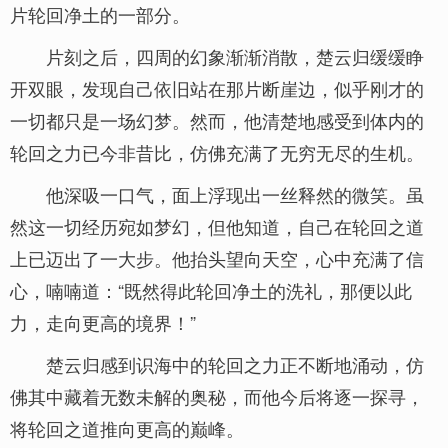
片轮回净土的一部分。
片刻之后，四周的幻象渐渐消散，楚云归缓缓睁
开双眼，发现自己依旧站在那片断崖边，似乎刚才的
一切都只是一场幻梦。然而，他清楚地感受到体内的
轮回之力已今非昔比，仿佛充满了无穷无尽的生机。
他深吸一口气，面上浮现出一丝释然的微笑。虽
然这一切经历宛如梦幻，但他知道，自己在轮回之道
上已迈出了一大步。他抬头望向天空，心中充满了信
心，喃喃道：“既然得此轮回净土的洗礼，那便以此
力，走向更高的境界！”
楚云归感到识海中的轮回之力正不断地涌动，仿
佛其中藏着无数未解的奥秘，而他今后将逐一探寻，
将轮回之道推向更高的巅峰。