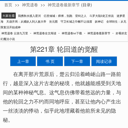
首页
>>
神荒遗卷
>>
神荒遗卷最新章节
(目录)
云游九万里
大家在看
我携秋水揽入星河
亿世倾城：师傅，别跑
背剑之人
斗罗大陆3龙王传说
迷梦星
海
天崩开局：从捕妖人到人族大帝
沧元图
守卫长城之巾帼不让须眉
妖神记
全球转生：从无
限复活开始成神
-
-
-
-
神荒遗卷 云游九万里
神荒遗卷全文阅读
神荒遗卷txt下载
神荒遗卷最新章节
好看的玄
幻魔法小说
第221章 轮回道的觉醒
上一章
书 页
下一章
阅读记录
在离开那片荒原后，楚云归沿着崎岖山路一路前
行，越是深入这片古老的秘境，他就越能感受到天地
间的某种神秘气息。这气息仿佛带着悠远的力量，与
他的轮回之力不约而同地呼应，甚至让他内心产生出
一丝淡淡的悸动，似乎此地埋藏着他前所未见的隐
秘。