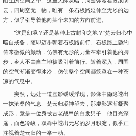
陌生的空间之中。这里天际灰暗，周围弥漫着滚滚阴
云，四周空无一物，唯有一条石板路延伸至无尽的远
方，似乎引导着他向某个未知的方向前进。
“这是幻境？还是某种上古封印之地？”楚云归心中
暗自戒备，随即迈步朝着石板路前行。石板路上隐约
传来微微的颤动，仿佛有无形的力量在牵引着他的脚
步，令人不由自主地被吸引着前行。随着深入，周围
的空气渐渐变得冰冷，仿佛整个空间都笼罩在一种苍
凉的气息中。
突然，远处一道虚影缓缓浮现，影像中隐隐透出
一抹沧桑的气息。楚云归凝神望去，那虚影逐渐凝聚
成形，竟是一位身披古老战甲的白发男子。他目光深
邃，面色冷峻，双眸中透出无尽的岁月积淀，似乎正
注视着楚云归的一举一动。