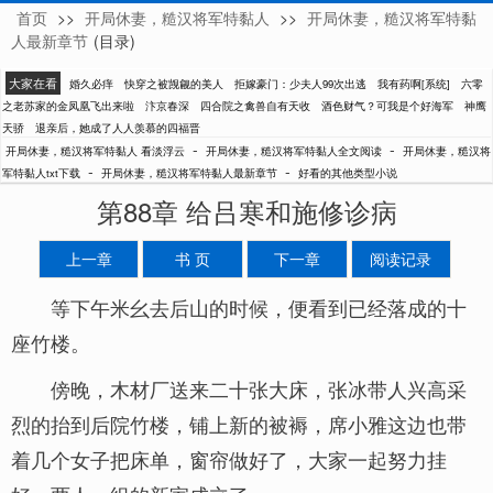
首页
>>
开局休妻，糙汉将军特黏人
>>
开局休妻，糙汉将军特黏
看淡浮云
人最新章节
(目录)
大家在看
婚久必痒
快穿之被觊觎的美人
拒嫁豪门：少夫人99次出逃
我有药啊[系统]
六零
之老苏家的金凤凰飞出来啦
汴京春深
四合院之禽兽自有天收
酒色财气？可我是个好海军
神鹰
天骄
退亲后，她成了人人羡慕的四福晋
-
-
开局休妻，糙汉将军特黏人 看淡浮云
开局休妻，糙汉将军特黏人全文阅读
开局休妻，糙汉将
-
-
军特黏人txt下载
开局休妻，糙汉将军特黏人最新章节
好看的其他类型小说
第88章 给吕寒和施修诊病
上一章
书 页
下一章
阅读记录
等下午米幺去后山的时候，便看到已经落成的十
座竹楼。
傍晚，木材厂送来二十张大床，张冰带人兴高采
烈的抬到后院竹楼，铺上新的被褥，席小雅这边也带
着几个女子把床单，窗帘做好了，大家一起努力挂