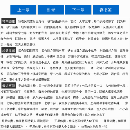
上一章
目 录
下一章
存书签
站内强推
我在风花雪月里等你
校花的贴身高手
玄幻：天牢三年，那个纨绔出狱了
我为炉
鼎
镇守仙秦：地牢吞妖六十年
我的美艳师娘
盲人按摩师 苏倩
权力巅峰：从借调市纪委开
始
科研大佬穿七零，炮灰女配逆袭
都市偷心龙爪手
虫族：雄主的尾钩好漂亮
随身空间之重生
红色年代
江湖有鱼
官榜
逍遥人生
九爷又挨家法了
假千金
赵氏嫡女
腹黑竹马欺上身：吃
定小青梅
遮天之苍天霸体
经典收藏
四合院回到五零
四合院之隔墙有耳
铁血抗日之屠杀小鬼子
刘氏崛起之祖
家族修
仙，从制符开始
亮剑：满级悟性，手搓M1加兰德
穿进斗罗成辅王，带迷弟迷妹造反
变身毛茸
茸，我在北宋搞公关
男友他总不是人
盗墓：开局融合蚂蚁获万斤巨力
拜师九叔：开局龙象般若
功大成
穿书六零，手握超市开工厂
恐怖怪谈：别人捉鬼我修仙
三体
亮剑：都叫我运输大队
长
后宫君侍三千天天上演雄竞现场
穿书七零，我成了大杂院的炮灰
七零小军嫂
四合院：秘密
特工
重生七零之带着空间嫁最野糙汉
最近更新
穿成当家主母，四个幼崽全是反派
呆萌世子妃：竹马夫君咬一口
古代娇娘穿七零，
冷面军官沦陷了
港夜熟色
御兽小师妹穿越，全村猪猪听号令
偷亲一口，阴郁大佬变成恋爱
脑
疯柳腰
重生千禧，从八岁开始摆摊
皇后的容光
御兽：无法进化？我会兜底
左耳上的那颗
痣
七零小娇妻带着萌娃去随军
七零下乡，农场多了位貌美小辣椒
恶毒继母带崽吃香喝辣
一家
四口穿兽世，崽带异能来种田
成都，我的爱
仙尊每天都在骂我不成器
别人政斗我招工，不小心
成女帝了
妹宝随爸入赘，反被继兄们宠上天
我是负心渣女啊！你怎么吻上来了
-
-
开局休妻，糙汉将军特黏人 看淡浮云
开局休妻，糙汉将军特黏人txt下载
开局休妻，糙汉将
-
-
军特黏人最新章节
开局休妻，糙汉将军特黏人全文阅读
好看的其他类型小说