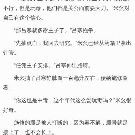
不行，但是玩毒，他们都是关公面前耍大刀。”米幺对
自己有这个信心。
“那吕寒就多谢主子了。”吕寒抱拳。
“先抽点血，我回去研究。”米幺已经从药箱里拿出
针管。
“任凭主子安排。”吕寒伸出胳膊。
米幺抽了吕寒静脉血一百毫升左右，便给施修查
看。
“你这也是中毒，这个年代这么爱玩毒吗？”米幺很
好奇。
施修的腿是被人打断的，因为毒不解，腿骨就是
接上了，也不会长上。