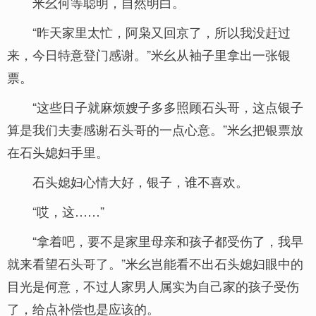
米幺何等聪明，自然明白。
“昨天家里太忙，阿枭又回京了，所以我没赶过
来，今日特意登门感谢。”米幺从袖子里拿出一张银
票。
“这些日子就麻烦嫂子多多照顾石头哥，这点银子
算是我们夫妻感谢石头哥的一点心意。”米幺把银票放
在石头媳妇手里。
石头媳妇心情大好，银子，谁不喜欢。
“哎，这……”
“拿着吧，要不是家里母亲和孩子都受伤了，我早
就来看望石头哥了。”米幺岂能看不出石头媳妇眼中的
目光是何意，不过人家男人属实为自己家的孩子受伤
了，给点补偿也是应该的。