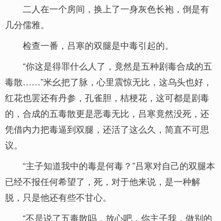
二人在一个房间，换上了一身灰色长袍，倒是有
几分儒雅。
检查一番，吕寒的双腿是中毒引起的。
“你这是得罪什么人了，竟然是五种剧毒合成的五
毒散……”米幺把了脉，心里震惊无比，这乌头也好，
红花也罢还有丹参，孔雀胆，桔梗花，这可都是剧毒
的，合成的五毒散更是恶毒无比，吕寒竟然没死，还
凭借内力把毒逼到双腿，还活了这么久，简直不可思
议。
“主子知道我中的毒是何毒？”吕寒对自己的双腿本
已经不报任何希望了，死，对于他来说，是一种解
脱，只是他还有些不甘心。
“不是说了五毒散吗，放心吧，你主子我，做别的