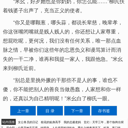
“米幺，好歹她也是你奶奶，你怎么能……”柳氏扶
着钱婆子出声了，充当正义的使者。
“你又是哪颗葱，哪头蒜，都说长辈慈，晚辈孝，
你这张嘴闭嘴就是贱人贱人的，你还想让人家尊重，
想屁吃呢，更何况，我们没有任何关系，唯一那点血
脉之情，早被你们这些年的忘恩负义和谩骂算计而消
失的一干二净，谁再和我提一家人，我跟他急。”米幺
来到柳氏近前。
“别总是里挑外撅的干那些不是人的事，谁也不
傻，你不能把别人的善良当做愚蠢，人家想和你一样
的，还真以为自己精明呢！”米幺白了柳氏一眼。
上一章
目 录
下一章
存书签
站内强推
女公务员的日记
校花的贴身高手
我的总裁老妈
玄幻：天牢三年，那个纨绔出狱
了
四合院：众里寻她千百度
扶明录
人生得意时须纵欢
重生之桃李满天下
科举，寒门状