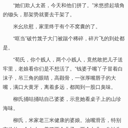
“她们欺人太甚，今天和他们拼了。”米悠捞起墙角
的锄头，那架势就要去干架了。
米幺欣慰，家里终于有个不窝囊的了。
“哐当”破竹篾子大门被踹个稀碎，碎片飞的到处都
是。
“荀氏，你个贱人，两个小贱人，竟然敢把儿子送
牢里，老娘看你们是不想活了。”钱婆子嘴丫子冒着白
沫子，吊三角的眼睛，高颧骨，一张厚嘴唇子的大
嘴，满口大黄牙，离着多远，都闻到一股口臭味。
柳氏捅咕捅咕自己婆婆，示意她看桌子上的山珍
海味。
柳氏，米家老三米健康的婆娘。油嘴滑舌，特别