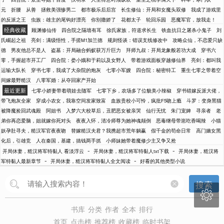
元
折腰
从善
拯救美强惨男二
都市极乐后后宫
长生修仙：开局和女魔头双修
我成了游戏里
的反派之王
虫族：雄主的尾钩好漂亮
你别撒娇了
花都太子
轮回乐园
恶魔军官，放我走！
经典收藏
顾渊修仙传
四合院之隔墙有耳
徐氏家族，符道求长生
铁血抗日之屠杀小鬼子
刘
氏崛起之祖
亮剑：满级悟性，手搓M1加兰德
规则怪谈：错误支线修改中
攻略众仙，不恋爱只缺
德
男友他总不是人
盗墓：开局融合蚂蚁获万斤巨力
拜师九叔：开局龙象般若功大成
穿书六
零，手握超市开工厂
四合院：娄小娥和于莉以及女野人
带着游戏面板穿越修仙界
亮剑：都叫我
运输大队长
穿书七零，我成了大杂院的炮灰
七零小军嫂
四合院：秘密特工
重生七零之带着空
间嫁最野糙汉
八零军婚：从夺回家产开始
最近更新
七零小娇妻带着萌娃去随军
七零下乡，农场多了位貌美小辣椒
穿书错嫁反派大佬，
带飞炮灰全家
穿成小农女，我靠空间发家致富
血族贵校小可怜，疯批F5吻上瘾
斗罗：变身黑猫
被降魔捡回武魂殿
阿姐书
入梦六大校草后，丑肥恶女被亲哭
仙行无忧
朱门宠婢
寻亲者
老
弟你再恋爱脑，姐就嫁你死对头
夜夜入怀，清冷师尊为她神魂颠倒
恶毒继母带崽吃香喝辣
小猫
妖孕肚寻夫，糙汉军官夜夜吻
替嫁糙汉夫君？我携超市荒年躺赢
假千金的苟命日常
高门嫡女黑
化后，引雄竞
人在秦国，基建，搞钱两手抓
小师妹她带着魔修少主又争又抢
-
-
开局休妻，糙汉将军特黏人 看淡浮云
开局休妻，糙汉将军特黏人txt下载
开局休妻，糙汉将
-
-
军特黏人最新章节
开局休妻，糙汉将军特黏人全文阅读
好看的其他类型小说
搜索

书库
分类
作者
全本
排行
首页
点击榜
推荐榜
收藏榜
临时书架