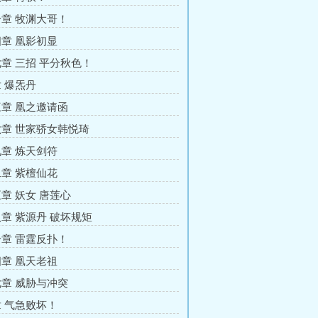
章 牧渊大哥！
章 凰影初显
章 三招 平分秋色！
 爆炁丹
章 凰之邀请函
章 世家骄女韩悦琦
章 炼天剑符
章 紫檀仙花
章 妖女 唐莲心
章 紫源丹 破坏规矩
章 雷霆反扑！
章 凰天老祖
章 威胁与冲突
 气急败坏！