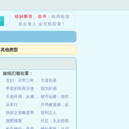
错缺断章、加书：
站内短信
后台有人,会尽快回复！
其他类型
妹纸们都在看：
玄幻：天牢三年，那个纨绔出狱了
大道剑圣
帝皇的告死天使
我为炉鼎
天崩开局：从捕妖人到人族大帝
镇守仙秦：地牢吞妖六十年
从军行
开局被退婚，反手娶小姨子？
快穿之攻略直男的正确姿势
背剑之人
挑肥拣瘦
封总，太太想跟你离婚很久了
长生修仙：开局和女魔头双修
修仙家族：从词条开始