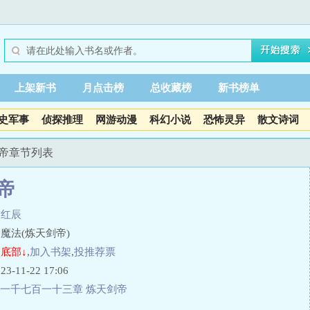
上架新书
月点击榜
总收藏榜
新书榜单
史军事
侦探推理
网游动漫
科幻小说
恐怖灵异
散文诗词
剑帝章节列表
帝
梦红辰
魔法(炼天剑帝)
底部↓
,
加入书架
,
投推荐票
11-22 17:06
一千七百一十三章 炼天剑帝