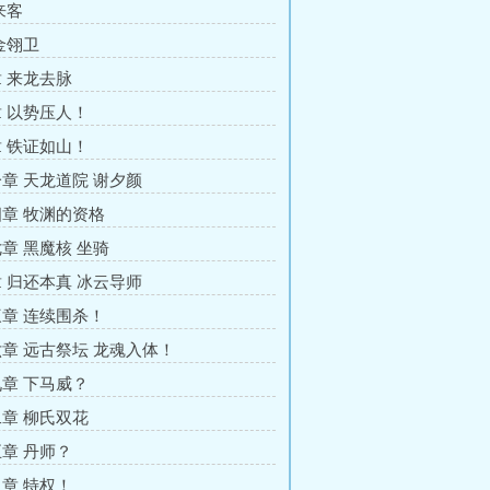
来客
金翎卫
 来龙去脉
 以势压人！
 铁证如山！
章 天龙道院 谢夕颜
章 牧渊的资格
章 黑魔核 坐骑
 归还本真 冰云导师
章 连续围杀！
章 远古祭坛 龙魂入体！
章 下马威？
章 柳氏双花
章 丹师？
章 特权！