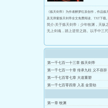
《炼天剑帝》为作者醉梦红辰创作，作品炼
及无弹窗炼天剑帝全文免费阅读、TXT下载
简介:关于炼天剑帝：少年牧渊，天纵
无上剑魂，踏上逆世之路。以手中三
流转天地变，不过一剑间！
第一千七百一十三章 炼天剑帝
第一千七百一十章 传承九柱 义不容辞
第一千七百零七章 大道重塑
第一千七百零四章 入圣 金雷劫
第一章 牧渊