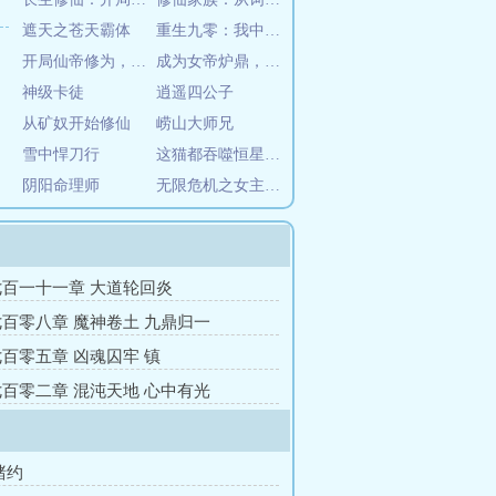
遮天之苍天霸体
重生九零：我中百万大奖带全家暴富
开局仙帝修为，我的势力遍诸天
成为女帝炉鼎，我踏上了无敌路
神级卡徒
逍遥四公子
从矿奴开始修仙
崂山大师兄
雪中悍刀行
这猫都吞噬恒星了，你跟我说弱？
阴阳命理师
无限危机之女主不耗蓝
百一十一章 大道轮回炎
百零八章 魔神卷土 九鼎归一
百零五章 凶魂囚牢 镇
百零二章 混沌天地 心中有光
赌约