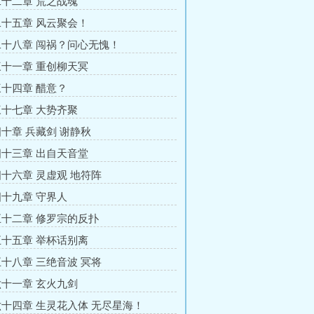
十二章 荒之战魂
十五章 风云聚会！
十八章 闯祸？问心无愧！
十一章 重创柳天冥
十四章 醋意？
十七章 大势齐聚
十章 兵藏剑 谢静秋
十三章 出自天音堂
十六章 灵虚观 地符阵
十九章 守界人
十二章 修罗宗的反扑
十五章 举杯话别离
十八章 三绝音波 冥将
十一章 玄火九剑
十四章 生灵花入体 无尽星海！