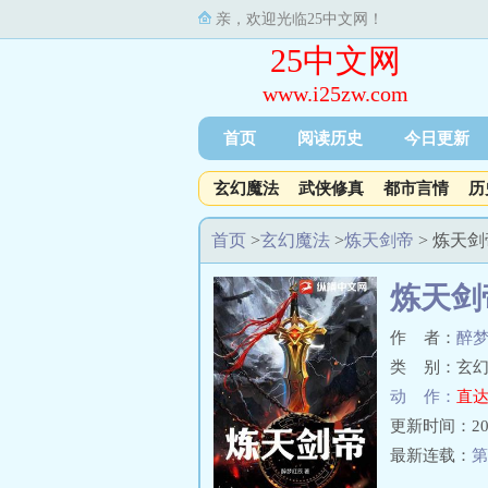
亲，欢迎光临25中文网！
25中文网
www.i25zw.com
首页
阅读历史
今日更新
玄幻魔法
武侠修真
都市言情
历
首页
>
玄幻魔法
>
炼天剑帝
> 炼天
炼天剑
作 者：
醉
类 别：玄幻
动 作：
直达
更新时间：2023-
最新连载：
第