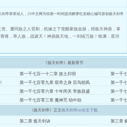
天剑帝章章动人，25中文网为你第一时间提供醉梦红辰精心编写原创炼天剑帝
。
之资。遭同族之人背刺，机缘之下觉醒家族血脉，得炼天神鼎，掌
尺青锋，率人族，战诸天！神鼎炼天地，一剑镇万族！牧渊：星河
《炼天剑帝》最新章节
第一千七百一十二章 故土归宿
第一千七
！
第一千七百零九章 双帝之身 百鸟朝凤
第一千七
第一千七百零六章 十年闭关 帝族昌盛
第一千七
第一千七百零三章 魔神咒 劫中劫
第一千七
《炼天剑帝》正文
炼天剑帝txt全文下载
第二章 炼天剑诀
第三章 