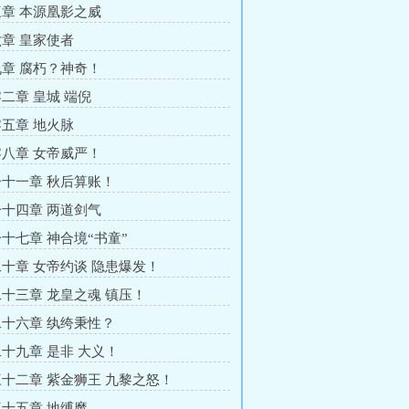
章 本源凰影之威
章 皇家使者
章 腐朽？神奇！
二章 皇城 端倪
五章 地火脉
八章 女帝威严！
十一章 秋后算账！
十四章 两道剑气
十七章 神合境“书童”
十章 女帝约谈 隐患爆发！
十三章 龙皇之魂 镇压！
十六章 纨绔秉性？
十九章 是非 大义！
十二章 紫金狮王 九黎之怒！
十五章 地缚魔