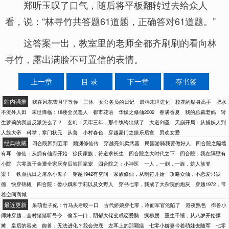
郑听玉叹了口气，随后将平板翻转过去给众人
看，说：“林寻竹共答题61道题，正确答对61道题。”
这答案一出，教室里的老师全都齐刷刷的看向林
寻竹，露出满脸不可置信的表情。
上一章
目 录
下一章
存书签
站内强推
我在风花雪月里等你
三体
女公务员的日记
最强末世进化
校花的贴身高手
肥水
不流外人田
末世降临：18楼全员恶人
都市花语
华娱之修仙2002
春满香夏
我的总裁老妈
转
生萝莉的我当反派怎么了？
玄幻：天牢三年，那个纨绔出狱了
大道剑圣
天崩开局：从捕妖人到
人族大帝
科举，寒门状元
从善
小村春色
穿越豪门之娱乐后宫
男欢女爱
经典收藏
四合院回到五零
顾渊修仙传
穿越亮剑卖武器
民国游骑我要做好人
四合院之隔墙
有耳
修仙：从拥有仙府开始
徐氏家族，符道求长生
四合院之大时代之下
四合院：我在隔壁有
小院
六零真千金遭全家厌弃后被国家宠
四合院之：小神医
一人，一剑，一族，筑人族脊
梁！
铁血抗日之屠杀小鬼子
穿越1942有空间
家族修仙，从制符开始
攻略众仙，不恋爱只缺
德
快穿锦鲤
四合院：娄小娥和于莉以及女野人
穿书七零，我成了大杂院的炮灰
穿越1972，带
着空间商城
最近更新
呆萌世子妃：竹马夫君咬一口
古代娇娘穿七零，冷面军官沦陷了
港夜熟色
御兽小
师妹穿越，全村猪猪听号令
偷亲一口，阴郁大佬变成恋爱脑
疯柳腰
重生千禧，从八岁开始摆
摊
皇后的容光
御兽：无法进化？我会兜底
左耳上的那颗痣
七零小娇妻带着萌娃去随军
七零