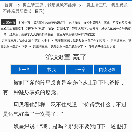
首页
>>
男主请三思，我是反派不能亲
>>
男主请三思，我是反派
木佳淮
不能亲最新章节
(目录)
大家在看
彩礼十万，我和陌生总裁契约领证了
末世降临：18楼全员恶人
三体
不要在垃圾桶
里捡男朋友[快穿]
我有药啊[系统]
宿敌
穿越七零：带着大院下乡当知青
好孕女配的一百种快穿
日常
退亲后，她成了人人羡慕的四福晋
重生九零后被高冷军官霸道宠
-
-
男主请三思，我是反派不能亲 木佳淮
男主请三思，我是反派不能亲全文阅读
男主请三思，我
-
-
是反派不能亲txt下载
男主请三思，我是反派不能亲最新章节
好看的其他类型小说
第388章 赢了
上一章
书 页
下一章
阅读记录
被叫了爹的段星煜真是全身心从上到下地舒畅，
有一种翻身农奴的感觉。
周见看他那样，忍不住怼道：“你得意什么，不过
是运气好赢了一次罢了。”
段星煜说：“哦，是吗？那要不要我们下一题也打