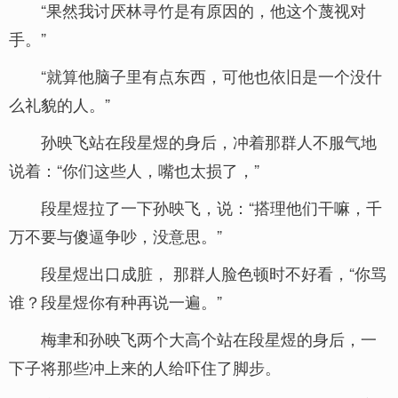
“果然我讨厌林寻竹是有原因的，他这个蔑视对
手。”
“就算他脑子里有点东西，可他也依旧是一个没什
么礼貌的人。”
孙映飞站在段星煜的身后，冲着那群人不服气地
说着：“你们这些人，嘴也太损了，”
段星煜拉了一下孙映飞，说：“搭理他们干嘛，千
万不要与傻逼争吵，没意思。”
段星煜出口成脏， 那群人脸色顿时不好看，“你骂
谁？段星煜你有种再说一遍。”
梅聿和孙映飞两个大高个站在段星煜的身后，一
下子将那些冲上来的人给吓住了脚步。