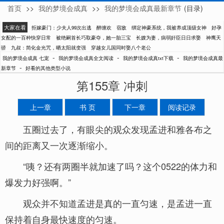
首页
>>
我的梦境会成真
>>
我的梦境会成真最新章节
(目录)
七宠
大家在看
拒嫁豪门：少夫人99次出逃
醉缠欢
宿敌
绑定神豪系统，我被养成顶级女神
好孕
女配的一百种快穿日常
被绝嗣首长巧取豪夺，她一胎三宝
长嫂为妻，病弱奸臣日日求娶
神鹰天
骄
九叔：简化金光咒，晒太阳就变强
穿越女儿国同时娶八个老公
-
-
-
我的梦境会成真 七宠
我的梦境会成真全文阅读
我的梦境会成真txt下载
我的梦境会成真最
-
新章节
好看的其他类型小说
第155章 冲刺
上一章
书 页
下一章
阅读记录
五圈过去了，有眼尖的观众发现孟进和雅各布之
间的距离又一次逐渐缩小。
“咦？还有两圈半就加速了吗？这个0522的体力和
爆发力好强啊。”
观众并不知道孟进是真的一直匀速，是孟进一直
保持着自身最快速度的匀速。