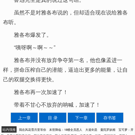
虽然不是对雅各布说的，但却适合现在说给雅各
布听。
雅各布爆发了。
“咦呀啊～啊～～”
雅各布并没有放弃争夺第一名，他也像孟进一
样，拼命压榨自己的潜能，逼迫出更多的能量，让自
己的双腿交换得更快。
雅各布再一次加速了！
带着不甘心不放弃的呐喊，加速了！
上一章
目 录
下一章
存书签
站内强推
我在风花雪月里等你
末世降临：18楼全员恶人
大道剑圣
曼陀罗妖精
宝可梦：开