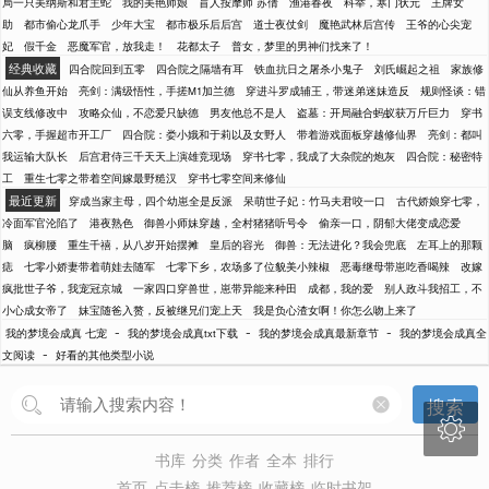
局一只美纳斯和君主蛇
我的美艳师娘
盲人按摩师 苏倩
渔港春夜
科举，寒门状元
王牌女
助
都市偷心龙爪手
少年大宝
都市极乐后后宫
道士夜仗剑
魔艳武林后宫传
王爷的心尖宠
妃
假千金
恶魔军官，放我走！
花都太子
普女，梦里的男神们找来了！
经典收藏
四合院回到五零
四合院之隔墙有耳
铁血抗日之屠杀小鬼子
刘氏崛起之祖
家族修
仙从养鱼开始
亮剑：满级悟性，手搓M1加兰德
穿进斗罗成辅王，带迷弟迷妹造反
规则怪谈：错
误支线修改中
攻略众仙，不恋爱只缺德
男友他总不是人
盗墓：开局融合蚂蚁获万斤巨力
穿书
六零，手握超市开工厂
四合院：娄小娥和于莉以及女野人
带着游戏面板穿越修仙界
亮剑：都叫
我运输大队长
后宫君侍三千天天上演雄竞现场
穿书七零，我成了大杂院的炮灰
四合院：秘密特
工
重生七零之带着空间嫁最野糙汉
穿书七零空间来修仙
最近更新
穿成当家主母，四个幼崽全是反派
呆萌世子妃：竹马夫君咬一口
古代娇娘穿七零，
冷面军官沦陷了
港夜熟色
御兽小师妹穿越，全村猪猪听号令
偷亲一口，阴郁大佬变成恋爱
脑
疯柳腰
重生千禧，从八岁开始摆摊
皇后的容光
御兽：无法进化？我会兜底
左耳上的那颗
痣
七零小娇妻带着萌娃去随军
七零下乡，农场多了位貌美小辣椒
恶毒继母带崽吃香喝辣
改嫁
疯批世子爷，我宠冠京城
一家四口穿兽世，崽带异能来种田
成都，我的爱
别人政斗我招工，不
小心成女帝了
妹宝随爸入赘，反被继兄们宠上天
我是负心渣女啊！你怎么吻上来了
-
-
-
我的梦境会成真 七宠
我的梦境会成真txt下载
我的梦境会成真最新章节
我的梦境会成真全
-
文阅读
好看的其他类型小说
搜索

书库
分类
作者
全本
排行
首页
点击榜
推荐榜
收藏榜
临时书架