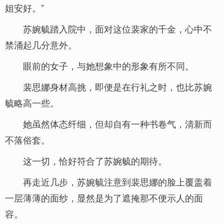
姐安好。”
苏婉毓踏入院中，面对这位裴家的千金，心中不
禁涌起几分意外。
眼前的女子，与她想象中的形象有所不同。
裴思娜身材高挑，即便是在行礼之时，也比苏婉
毓略高一些。
她虽然体态纤细，但却自有一种书卷气，清新而
不落俗套。
这一切，恰好符合了苏婉毓的期待。
再走近几步，苏婉毓注意到裴思娜的脸上覆盖着
一层薄薄的面纱，显然是为了遮掩那不便示人的面
容。