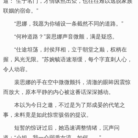
逼：“生于名门，才情纵然出众，也往往难以逃脱家族
联姻的宿命。”
“思娜，我愿为你铺设一条截然不同的道路。”
“何种道路？”裴思娜声音微颤，满是疑惑。
“仕途坦荡，封侯拜相，立于朝堂之巅，权柄在
握，风光无限。”苏婉毓语速渐缓，每个字直刺人心，
令人动容。
裴思娜的手在空中微微颤抖，清澈的眼眸因震惊
而放大，原本平静的内心被这番话深深撼动。
本以为今日之邀，不过是为了郑成晏的代笔之
事，未料竟是如此惊世骇俗的提议。
短暂的惊讶过后，她迅速调整情绪，沉声问
道：“小姐，我一介弱质女流，如何……”