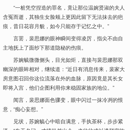
“一桩凭空捏造的罪名，竟让那位温婉贤淑的夫人
含冤而逝，其独生女脸颊上更因此留下无法抹去的疤
痕，昔日花容月貌，如今只能存于记忆之中。”
言罢，裴思娜的眼神瞬间变得凌厉，指尖不由自
主地抚上了面纱下那道隐秘的伤痕。
苏婉毓微微侧头，目光如炬，直接与裴思娜那双
幽深的眼眸相对，继续道：“近日有消息传来，裴家大
房意图召回你这位流落在外的血脉，原因竟是其长女
即将入宫，他们企图利用你来稳固家族的地位。”
闻言，裴思娜面色骤变，眼中闪过一抹冷冽的恨
意，“痴心妄想。”
见状，苏婉毓心中暗自满意，手执茶杯，步步紧