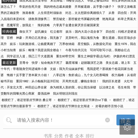
站内强推
我在风花雪月里等你
末世降临：18楼全员恶人
华娱之修仙2002
转生萝莉的我当反
派怎么了？
帝皇的告死天使
我的绝色总裁未婚妻
开局被退婚，反手娶小姨子？
快穿之攻略直
男的正确姿势
渔港春夜
人生得意时须纵欢
封总，太太想跟你离婚很久了
从善
四合院：开局
入战场归来是科长
拯救美强惨男二
禁宫秘史：那些被史书屏蔽的吐槽
艳海风波
科举之男装大
佬
恶魔军官，放我走！
辣妈攻略
六零真千金遭全家厌弃后被国家宠
经典收藏
御女天下
赵氏嫡女
红尘都市
娱乐：国内大花小花全拿下
四合院：闷棍才是硬道
理
官榜
神豪：开局亿亿兆资金，我无敌了
灵异时代，我以鬼怪为食
重生退婚，我在官场步步
高升
娱乐：玩刺激游戏，让杨蜜离婚了
万界收纳箱
星空舰队，从数据化开始
重生1976，我在
小村当知青
娱乐：略懂？我是说我全都会！
今夜与你共沉沦
写诗写歌写小说，我都会亿点
点
同学还没入道，我已三千大道圆满
重生60带空间
重生之神级学霸(志鸟村)
伊森的奇幻漂流
最近更新
至尊令
快穿：短命炮灰不死了
颖星璀璨：赵丽颖演艺之路
美女总裁，请上车
五
十年代：带着随身空间进城奔小康
文娱：我为天仙妹妹护航
甩我是吧？那就捡个校花回家当老
婆
悔婚？反手娶了资本家大小姐！
八零赶海：鱼虾成山，九个女儿吃香喝辣
权力巅峰：从省府
秘书开始
重回1982：从小舢板到远洋巨轮
开局穷光蛋，赚钱全靠挂！
我的区长老婆
火红年
代：开发北大荒，种田赶山养全家
身为精英人形的我，你让我当保镖
以法律之名
苍生有我
带
货翻车的我曝光黑心商家
最强战神
我从明朝活到现在
-
-
都摆烂了，谁还管那贞节牌坊 桑云寄
都摆烂了，谁还管那贞节牌坊txt下载
都摆烂了，谁还
-
-
管那贞节牌坊最新章节
都摆烂了，谁还管那贞节牌坊全文阅读
好看的都市言情小说
搜索

书库
分类
作者
全本
排行