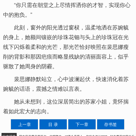
“你只需在朝堂之上尽情挥洒你的才智，实现你心
中的抱负。”
此刻，窗外的阳光透过窗棂，温柔地洒在苏婉毓
的身上，她额间镶嵌的珍珠花钿与头上的珍珠冠在光
线下闪烁着柔和的光芒，那光芒恰好映照在裴思娜瘦
削的背影和那因疤痕而略显残缺的清丽面容上，似乎
驱散了她周身的阴霾。
裴思娜静默站立，心中波澜起伏，快速消化着苏
婉毓的话语，震撼之情难以言表。
她从未想到，这位深居简出的苏家小姐，竟怀揣
着如此宏大的志向。
上一章
目 录
下一章
存书签