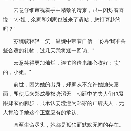
云意仔细审视着手中精致的请柬，眼中闪烁着喜
悦：“小姐，余家和刘家也送来了请帖，您打算赴约
吗？”
苏婉毓轻轻一笑，温婉中带着自信：“你帮我准备
些合适的礼物，过几天我将逐一回访。”
云意笑得更加灿烂，连忙将请柬细心收好：“好
的，小姐。”
前世，因为她的出身，郑家从不允许她抛头露
面，即使后来郑成晏权势滔天，朝廷中的夫人们也紧
跟郑家的脚步，只承认姜滢滢为郑家的正牌夫人，无
人肯给予她这个正室应有的承认。
直至生命尽头，她都是孤独而默默无闻的存在。