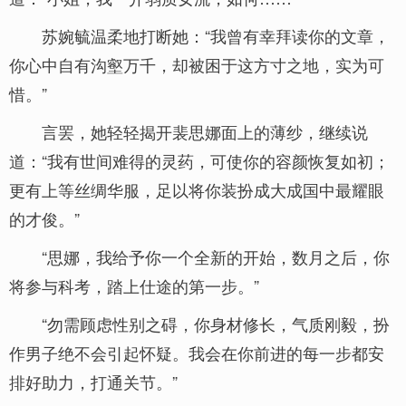
苏婉毓温柔地打断她：“我曾有幸拜读你的文章，
你心中自有沟壑万千，却被困于这方寸之地，实为可
惜。”
言罢，她轻轻揭开裴思娜面上的薄纱，继续说
道：“我有世间难得的灵药，可使你的容颜恢复如初；
更有上等丝绸华服，足以将你装扮成大成国中最耀眼
的才俊。”
“思娜，我给予你一个全新的开始，数月之后，你
将参与科考，踏上仕途的第一步。”
“勿需顾虑性别之碍，你身材修长，气质刚毅，扮
作男子绝不会引起怀疑。我会在你前进的每一步都安
排好助力，打通关节。”