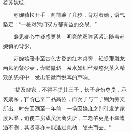
着苏婉毓。
苏婉毓松开手，向前踱了几步，背对着她，语气
坚定：“一桩对我们双方都有益的交易。”
裴思娜心中疑惑更甚，明亮的双眸紧紧追随着苏
婉毓的背影。
苏婉毓缓步至古色古香的红木桌旁，轻提那雕龙
画凤的紫砂壶，壶嘴微斜，茶水如细丝般悠然落入精
致的瓷杯中，发出细微而悦耳的声响。
“提及裴家，不得不提其三子，长子身份尊贵，承
袭嫡系，官阶已至三品高位，而次子与三子则为旁支
所出。时光回溯至十年前，一场因嫡庶之别引发的家
族风暴，迫使二房成员流离失所，二老爷更是不幸遭
遇不测，其贤妻亦未能逃过此劫，随夫而去。”