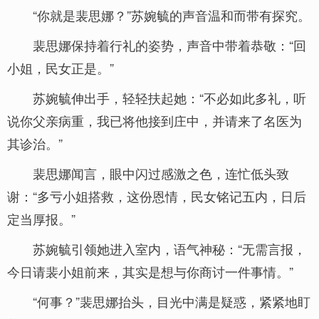
“你就是裴思娜？”苏婉毓的声音温和而带有探究。
裴思娜保持着行礼的姿势，声音中带着恭敬：“回
小姐，民女正是。”
苏婉毓伸出手，轻轻扶起她：“不必如此多礼，听
说你父亲病重，我已将他接到庄中，并请来了名医为
其诊治。”
裴思娜闻言，眼中闪过感激之色，连忙低头致
谢：“多亏小姐搭救，这份恩情，民女铭记五内，日后
定当厚报。”
苏婉毓引领她进入室内，语气神秘：“无需言报，
今日请裴小姐前来，其实是想与你商讨一件事情。”
“何事？”裴思娜抬头，目光中满是疑惑，紧紧地盯