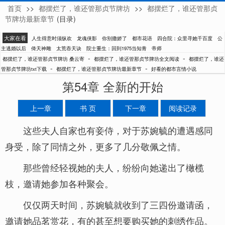
首页
>>
都摆烂了，谁还管那贞节牌坊
>>
都摆烂了，谁还管那贞
桑云寄
节牌坊最新章节
(目录)
大家在看
人生得意时须纵欢
龙魂侠影
你别撒娇了
都市花语
四合院：众里寻她千百度
公
主逃婚以后
倚天神雕
太荒吞天诀
院士重生：回到1975当知青
帝师
-
-
都摆烂了，谁还管那贞节牌坊 桑云寄
都摆烂了，谁还管那贞节牌坊全文阅读
都摆烂了，谁还
-
-
管那贞节牌坊txt下载
都摆烂了，谁还管那贞节牌坊最新章节
好看的都市言情小说
第54章 全新的开始
上一章
书 页
下一章
阅读记录
这些夫人自家也有妾侍，对于苏婉毓的遭遇感同
身受，除了同情之外，更多了几分敬佩之情。
那些曾经轻视她的夫人，纷纷向她递出了橄榄
枝，邀请她参加各种聚会。
仅仅两天时间，苏婉毓就收到了三四份邀请函，
邀请她品茗赏花，有的甚至想要购买她的刺绣作品。