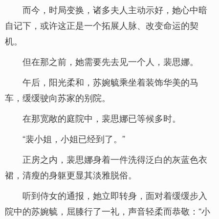
而今，时局变换，诸多夫人主动示好，她心中暗
自记下，或许这正是一个拓展人脉、改变命运的契
机。
但在那之前，她需要先去见一个人，裴思娜。
午后，阳光柔和，苏婉毓乘坐着装饰华美的马
车，缓缓驶向苏家的别院。
在那宽敞的庭院中，裴思娜已等候多时。
“裴小姐，小姐已经到了。”
正房之内，裴思娜身着一件洗得泛白的灰蓝色衣
裙，清瘦的身躯更显其淡雅脱俗。
听到侍女的通报，她立即转身，面对着缓缓步入
院中的苏婉毓，屈膝行了一礼，声音轻柔而恭敬：“小