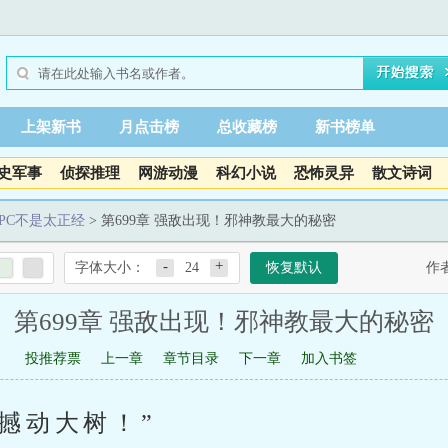
上架新书
月点击榜
总收藏榜
新书榜单
史军事
侦探推理
网游动漫
科幻小说
恐怖灵异
散文诗词
PC不是太正经
> 第699章 强敌出现！邪神教最大的秘密
-
+
字体大小：
24
恢复默认
作
第699章 强敌出现！邪神教最大的秘密
投推荐票
上一章
章节目录
下一章
加入书签
撼动大树！”