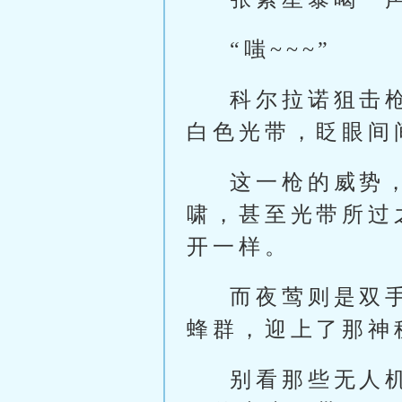
“嗤~~~”
科尔拉诺狙击
白色光带，眨眼间
这一枪的威势
啸，甚至光带所过
开一样。
而夜莺则是双
蜂群，迎上了那神
别看那些无人