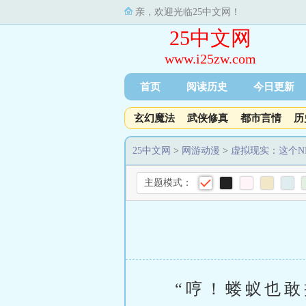
亲，欢迎光临25中文网！
25中文网
www.i25zw.com
首页
阅读历史
今日更新
玄幻魔法
武侠修真
都市言情
历
25中文网
>
网游动漫
>
虚拟现实：这个N
主题模式：
“哼！蝼蚁也敢