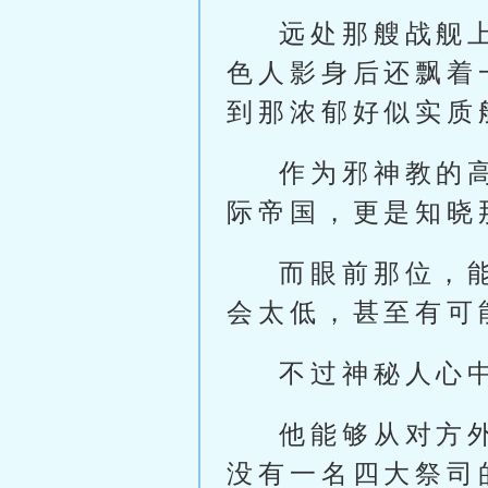
远处那艘战舰
色人影身后还飘着
到那浓郁好似实质
作为邪神教的
际帝国，更是知晓
而眼前那位，
会太低，甚至有可
不过神秘人心
他能够从对方
没有一名四大祭司