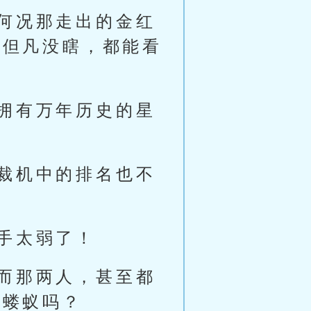
何况那走出的金红
，但凡没瞎，都能看
拥有万年历史的星
裁机中的排名也不
手太弱了！
而那两人，甚至都
是蝼蚁吗？