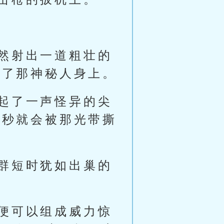
然射出一道粗壮的
向了那神秘人身上。
起了一声怪异的尖
一秒就会被那光带撕
群短时犹如出巢的
便可以组成威力惊