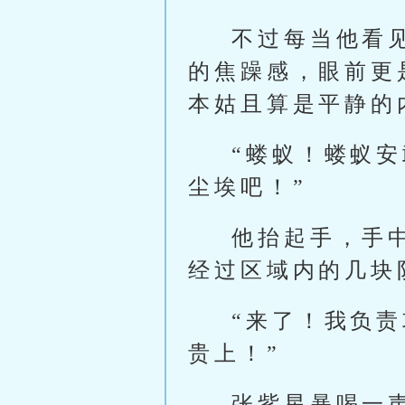
不过每当他看
的焦躁感，眼前更
本姑且算是平静的
“蝼蚁！蝼蚁
尘埃吧！”
他抬起手，手
经过区域内的几块
“来了！我负
贵上！”
张紫星暴喝一