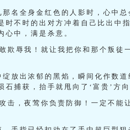
见那名全身金红色的人影时，心中总
是时不时的出对方冲着自己比出中
内心中，满是杀意。
安敢欺辱我！就让我把你和那个叛徒
中绽放出浓郁的黑焰，瞬间化作数道
陨石捕获，抬手就甩向了‘富贵’方
责攻击，夜莺你负责防御！一定不能
声，手指已经扣动在了手中超巨型狙