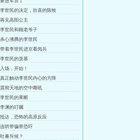
章 要进军营了
章 李世民的决定，欣喜的陈牧
章 再见高阳公主
章 李世民和顾老爷子
章 杀心沸腾的李世民
章 带着李世民进京看阅兵
章 李世民的羡慕
章 入场，开始！
章 真正触动李世民内心的方阵
章 震彻天地的空中嘶吼
章 李世民的果断
章 李渊的叮嘱
章 抵达，恐怖的高原反应
章 连哄带骗带恐吓
章 吐蕃斥候？