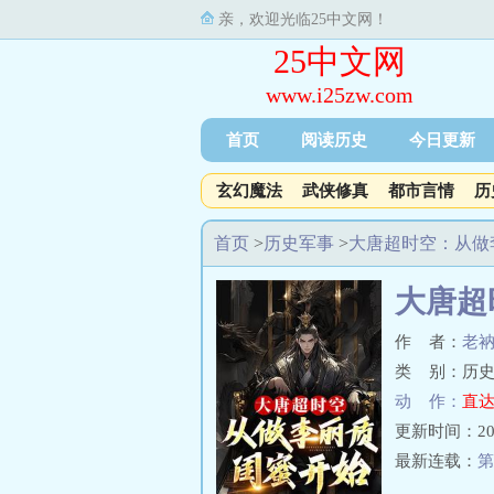
亲，欢迎光临25中文网！
25中文网
www.i25zw.com
首页
阅读历史
今日更新
玄幻魔法
武侠修真
都市言情
历
首页
>
历史军事
>
大唐超时空：从做
大唐超
作 者：
老
类 别：历史
动 作：
直达
更新时间：2025-
最新连载：
第