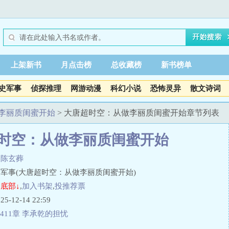
上架新书
月点击榜
总收藏榜
新书榜单
史军事
侦探推理
网游动漫
科幻小说
恐怖灵异
散文诗词
李丽质闺蜜开始
> 大唐超时空：从做李丽质闺蜜开始章节列表
时空：从做李丽质闺蜜开始
衲陈玄葬
军事(大唐超时空：从做李丽质闺蜜开始)
底部↓
,
加入书架
,
投推荐票
12-14 22:59
411章 李承乾的担忧