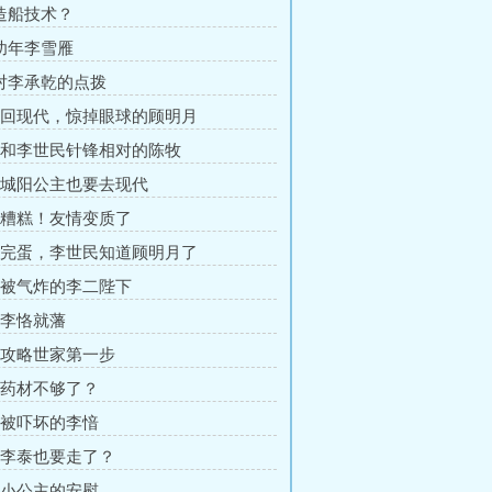
 造船技术？
 幼年李雪雁
 对李承乾的点拨
章 回现代，惊掉眼球的顾明月
章 和李世民针锋相对的陈牧
章 城阳公主也要去现代
章 糟糕！友情变质了
章 完蛋，李世民知道顾明月了
章 被气炸的李二陛下
章 李恪就藩
章 攻略世家第一步
章 药材不够了？
章 被吓坏的李愔
章 李泰也要走了？
章 小公主的安慰