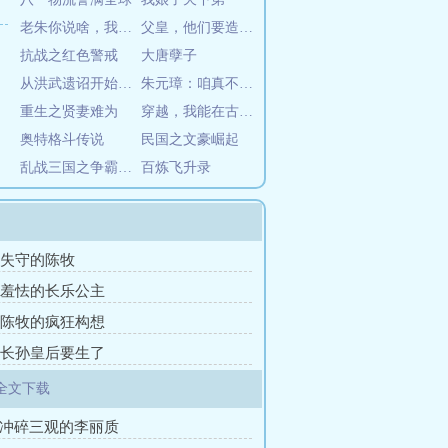
老朱你说啥，我跟马皇后混的
父皇，他们要造反啊！
抗战之红色警戒
大唐孽子
从洪武遗诏开始北美建国
朱元璋：咱真不想当皇帝！
重生之贤妻难为
穿越，我能在古代和现代自由来回
奥特格斗传说
民国之文豪崛起
乱战三国之争霸召唤
百炼飞升录
章 失守的陈牧
章 羞怯的长乐公主
章 陈牧的疯狂构想
章 长孙皇后要生了
全文下载
被冲碎三观的李丽质