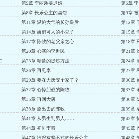
第5章 李丽质要退婚
第6章 
第8章 长乐公主的幽怨
第9章 
第11章 温婉大气的长孙皇后
第12章
第14章 娇俏可人的小兕子
第15章
第17章 陈牧的老父亲之心
第18章
第20章 心塞的李世民
第21章
二
第23章 精盐的提炼方法
第24章
第26章 再见李二
第27章
第29章 要在大唐安个家了？
第30章
第32章 心惊胆战的陈牧
第33章
第35章 再回大唐
第36章
第38章 豁出去的陈牧
第39章
第41章 从男生到男人……
第42章
第44章 初见李泰
第45章
第47章 情况有些不对的长乐公主
第48章