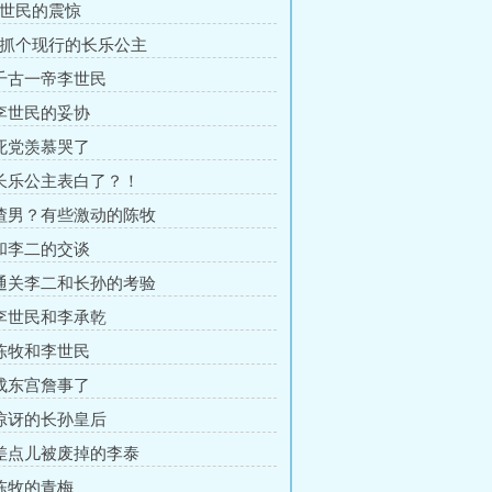
李世民的震惊
被抓个现行的长乐公主
 千古一帝李世民
 李世民的妥协
 死党羡慕哭了
 长乐公主表白了？！
 渣男？有些激动的陈牧
 和李二的交谈
 通关李二和长孙的考验
 李世民和李承乾
 陈牧和李世民
 成东宫詹事了
 惊讶的长孙皇后
 差点儿被废掉的李泰
 陈牧的青梅