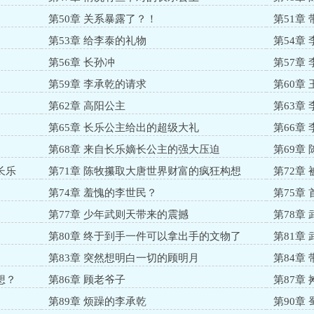
第50章 关系暴露了？！
第51章
第53章 给李泰的礼物
第54章
第56章 长孙冲
第57章
第59章 李承乾的请求
第60章
第62章 高阳公主
第63章
第65章 长乐公主给出的超级大礼
第66章
第68章 来自长乐嫡长公主的强大压迫
第69章
长乐
第71章 陈牧攥取大唐世界财富的疯狂构想
第72章
第74章 羞愧的李世民？
第75章
第77章 少年武则天带来的震撼
第78章
第80章 终于到手一件可以拿出手的文物了
第81章
第83章 突然想明白一切的顾明月
第84章
想？
第86章 顾老爷子
第87章
第89章 烦躁的李承乾
第90章