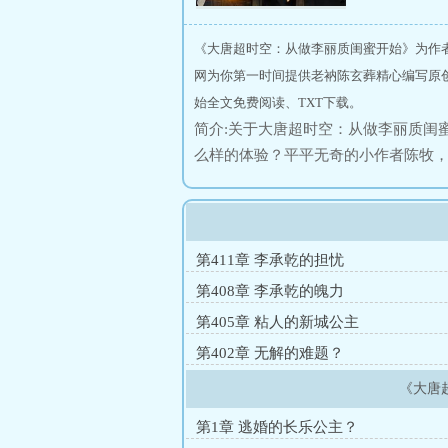
《大唐超时空：从做李丽质闺蜜开始》为作
网为你第一时间提供老衲陈玄葬精心编写原
始全文免费阅读、TXT下载。
简介:关于大唐超时空：从做李丽质闺
么样的体验？平平无奇的小作者陈牧
李丽质，命运的齿轮从这一刻开始转
有了土豆，红薯和玉米，大棚技术，
速成为顶级大佬。当然，最主要的是
哥，你得负责，娶我吧。城阳公主：
第411章 李承乾的担忧
陈牧大喊：”你别过来啊！“
第408章 李承乾的魄力
第405章 粘人的新城公主
第402章 无解的难题？
《大唐
第1章 逃婚的长乐公主？