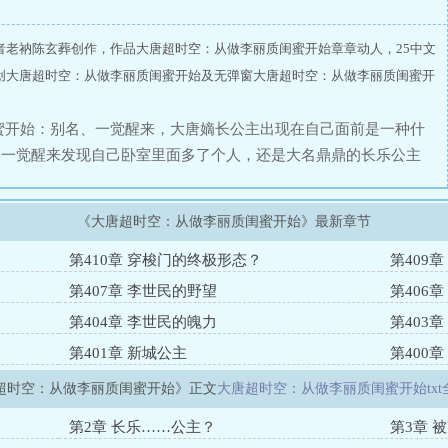
者老衲陈玄葬创作，作品大唐超时空：从做李丽质闺蜜开始章章动人，25中文
创大唐超时空：从做李丽质闺蜜开始及无弹窗大唐超时空：从做李丽质闺蜜开
蜜开始：别名、一觉醒来，大唐嫡长公主出现在自己面前是一种什
，一觉醒来发现自己卧室里面多了个人，还是大名鼎鼎的长乐公主
动……从这一刻开始，陈牧开始游走于大唐和现代之间，大唐开始
炼钢技术……而陈牧也从一个小小的网文作者，靠着大唐的资源迅
《大唐超时空：从做李丽质闺蜜开始》最新章节
，他身边的人也越来越多……李丽质：小郎君，你不让我嫁给冲
小囊菌是我的。小兕子：小囊菌是我哒。面对着追来的高阳公主，
第410章 穿梭门的终极形态？
第409
第407章 李世民的野望
第406
第404章 李世民的魄力
第403
第401章 新城公主
第400
超时空：从做李丽质闺蜜开始》正文
大唐超时空：从做李丽质闺蜜开始txt
第2章 长乐……公主？
第3章 