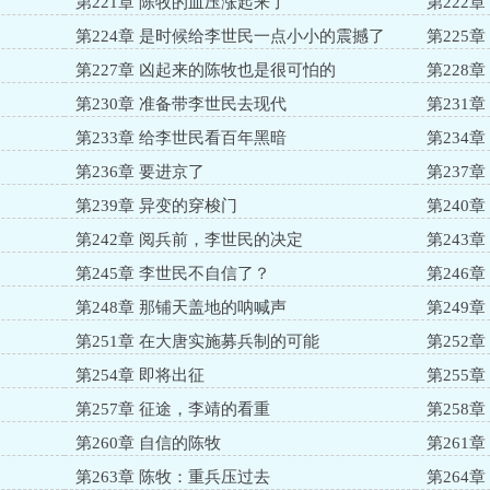
第221章 陈牧的血压涨起来了
第222
第224章 是时候给李世民一点小小的震撼了
第225
第227章 凶起来的陈牧也是很可怕的
第228
第230章 准备带李世民去现代
第231
第233章 给李世民看百年黑暗
第234
第236章 要进京了
第237
第239章 异变的穿梭门
第240
第242章 阅兵前，李世民的决定
第243
第245章 李世民不自信了？
第246
第248章 那铺天盖地的呐喊声
第249
第251章 在大唐实施募兵制的可能
第252
第254章 即将出征
第255
第257章 征途，李靖的看重
第258
第260章 自信的陈牧
第261
第263章 陈牧：重兵压过去
第264