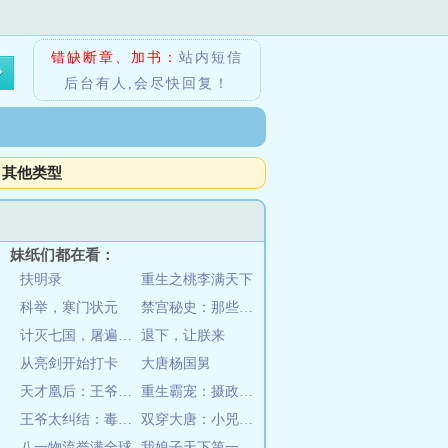
错缺断章、加书：
站内短信
后台有人,会尽快回复！
其他类型
妹纸们都在看：
扶明录
重生之桃李满天下
科举，寒门状元
禁宫秘史：那些被史书屏蔽的吐槽
计灭七国，屠遍天下，第一毒士
退下，让朕来
从亮剑开始打卡
大唐杨国舅
天才凰后：王爷，矜持点！
重生霸宠：摄政王爷太凶猛
王爷太纠结：毒医王妃不好惹
双穿大唐：小兕子不想肥家
八一物流誉满全球
我娘子天下第一