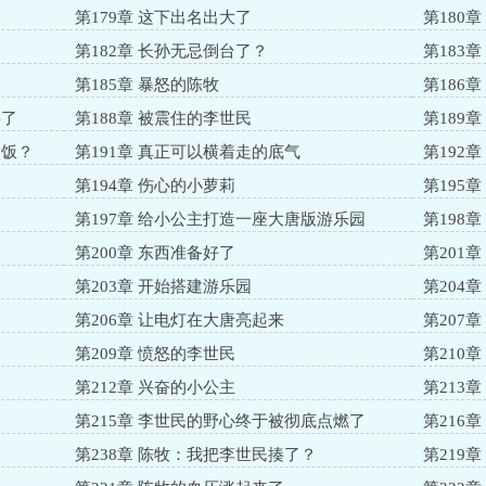
第179章 这下出名出大了
第180
了
第182章 长孙无忌倒台了？
第183
第185章 暴怒的陈牧
第186章
罢了
第188章 被震住的李世民
第189
做饭？
第191章 真正可以横着走的底气
第192
第194章 伤心的小萝莉
第195
第197章 给小公主打造一座大唐版游乐园
第198
第200章 东西准备好了
第201
第203章 开始搭建游乐园
第204
第206章 让电灯在大唐亮起来
第207
第209章 愤怒的李世民
第210
第212章 兴奋的小公主
第213
第215章 李世民的野心终于被彻底点燃了
第216
第238章 陈牧：我把李世民揍了？
第219