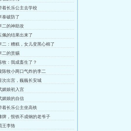
 带着长乐公主去学校
 李泰破防了
 李二的神助攻
 玉佩的结果出来了
 李二：糟糕，女儿变黑心棉了
 李二的赏赐
 陈牧：我成畜生了？
 被陈牧小两口气炸的李二
 首次出宫，巍巍长安城
 武媚娘初入宫
 武媚娘的自信
 带着长乐公主坐高铁
 摊牌，恨铁不成钢的老爷子
 蜀王李恪