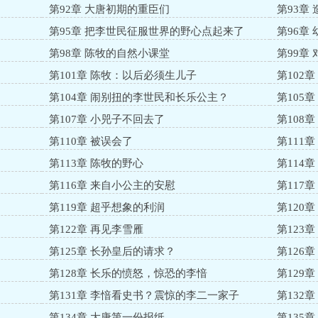
第92章 大唐初期的重臣们
第93章
第95章 把李世民征服世界的野心点起来了
第96章
第98章 陈牧的自然小课堂
第99章
第101章 陈牧：以后必须生儿子
第102
第104章 闹别扭的李世民和长乐公主？
第105
第107章 小兕子不回去了
第108
第110章 被误会了
第111
第113章 陈牧的野心
第114
第116章 来自小公主的安慰
第117
第119章 超乎想象的利润
第120
第122章 再见李雪雁
第123
第125章 长孙皇后的请求？
第126
第128章 长乐的愤怒，惊恐的李愔
第129
第131章 李愔看史书？震惊的李二一家子
第132
第134章 大唐第一份报纸
第135