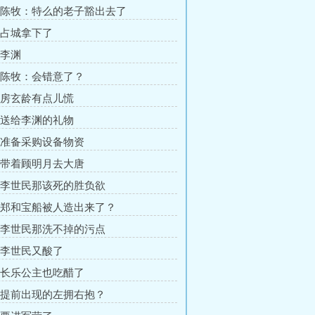
章 陈牧：特么的老子豁出去了
章 占城拿下了
 李渊
章 陈牧：会错意了？
章 房玄龄有点儿慌
章 送给李渊的礼物
章 准备采购设备物资
章 带着顾明月去大唐
章 李世民那该死的胜负欲
章 郑和宝船被人造出来了？
章 李世民那洗不掉的污点
章 李世民又酸了
章 长乐公主也吃醋了
章 提前出现的左拥右抱？