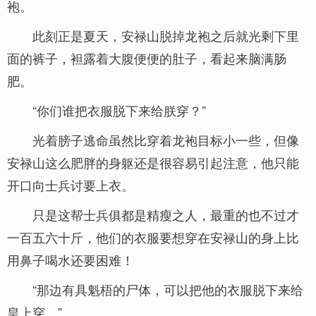
袍。
此刻正是夏天，安禄山脱掉龙袍之后就光剩下里
面的裤子，袒露着大腹便便的肚子，看起来脑满肠
肥。
“你们谁把衣服脱下来给朕穿？”
光着膀子逃命虽然比穿着龙袍目标小一些，但像
安禄山这么肥胖的身躯还是很容易引起注意，他只能
开口向士兵讨要上衣。
只是这帮士兵俱都是精瘦之人，最重的也不过才
一百五六十斤，他们的衣服要想穿在安禄山的身上比
用鼻子喝水还要困难！
“那边有具魁梧的尸体，可以把他的衣服脱下来给
皇上穿。”