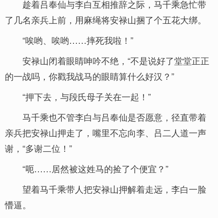
趁着吕奉仙与李白互相推辞之际，马千乘急忙带
了几名亲兵上前，用麻绳将安禄山捆了个五花大绑。
“唉哟、唉哟……摔死我啦！”
安禄山闭着眼睛呻吟不绝，“不是说好了堂堂正正
的一战吗，你戳我战马的眼睛算什么好汉？”
“押下去，与段氏母子关在一起！”
马千乘也不管李白与吕奉仙是否愿意，径直带着
亲兵把安禄山押走了，嘴里不忘向李、吕二人道一声
谢，“多谢二位！”
“呃……居然被这姓马的捡了个便宜？”
望着马千乘带人把安禄山押解着走远，李白一脸
懵逼。