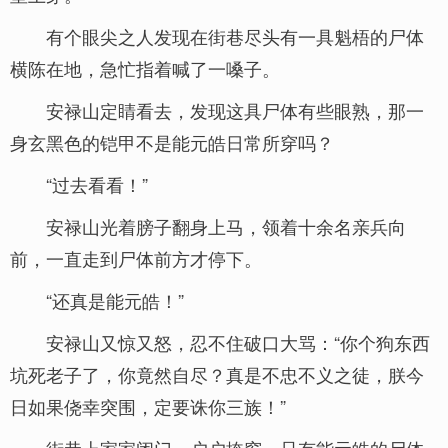
有个眼尖之人发现在街巷尽头有一具魁梧的尸体
横陈在地，急忙指着喊了一嗓子。
安禄山定睛看去，发现这具尸体有些眼熟，那一
身玄黑色的铠甲不是能元皓日常所穿吗？
“过去看看！”
安禄山光着膀子翻身上马，领着十余名亲兵向
前，一直走到尸体前方才停下。
“还真是能元皓！”
安禄山又惊又怒，忍不住破口大骂：“你个狗东西
坑死老子了，你竟然自尽？真是不忠不义之徒，朕今
日如果侥幸突围，定要诛你三族！”