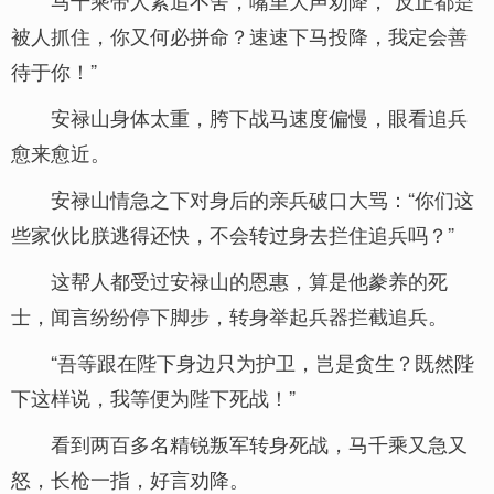
马千乘带人紧追不舍，嘴里大声劝降，“反正都是
被人抓住，你又何必拼命？速速下马投降，我定会善
待于你！”
安禄山身体太重，胯下战马速度偏慢，眼看追兵
愈来愈近。
安禄山情急之下对身后的亲兵破口大骂：“你们这
些家伙比朕逃得还快，不会转过身去拦住追兵吗？”
这帮人都受过安禄山的恩惠，算是他豢养的死
士，闻言纷纷停下脚步，转身举起兵器拦截追兵。
“吾等跟在陛下身边只为护卫，岂是贪生？既然陛
下这样说，我等便为陛下死战！”
看到两百多名精锐叛军转身死战，马千乘又急又
怒，长枪一指，好言劝降。