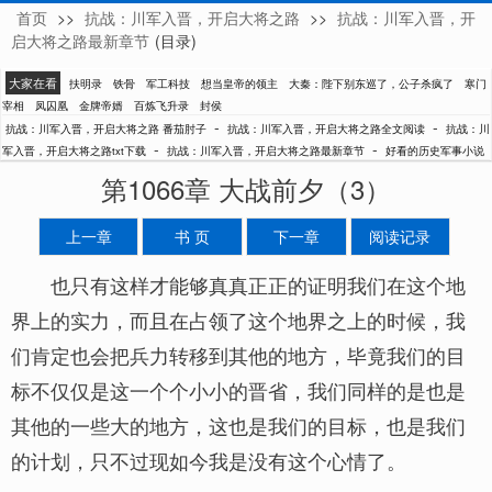
首页
>>
抗战：川军入晋，开启大将之路
>>
抗战：川军入晋，开
番茄肘子
启大将之路最新章节
(目录)
大家在看
扶明录
铁骨
军工科技
想当皇帝的领主
大秦：陛下别东巡了，公子杀疯了
寒门
宰相
凤囚凰
金牌帝婿
百炼飞升录
封侯
-
-
抗战：川军入晋，开启大将之路 番茄肘子
抗战：川军入晋，开启大将之路全文阅读
抗战：川
-
-
军入晋，开启大将之路txt下载
抗战：川军入晋，开启大将之路最新章节
好看的历史军事小说
第1066章 大战前夕（3）
上一章
书 页
下一章
阅读记录
也只有这样才能够真真正正的证明我们在这个地
界上的实力，而且在占领了这个地界之上的时候，我
们肯定也会把兵力转移到其他的地方，毕竟我们的目
标不仅仅是这一个个小小的晋省，我们同样的是也是
其他的一些大的地方，这也是我们的目标，也是我们
的计划，只不过现如今我是没有这个心情了。