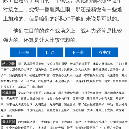
对接之上，搅得一番腥风血雨，那还是稍微有一些难
上加难的。但是咱们的部队对于他们来说是可以的。
他们在目前的这个战场之上，战斗力还算是比较
强大的。还算是让人比较信赖的。
上一章
目 录
下一章
存书签
站内强推
我在风花雪月里等你
女公务员的日记
校花的贴身高手
华娱之修仙2002
玄幻：天
牢三年，那个纨绔出狱了
我为炉鼎
天崩开局：从捕妖人到人族大帝
开局被退婚，反手娶小姨
子？
我的美艳师娘
福艳之都市后宫
都市偷心龙爪手
折腰
都市极乐后后宫
长生修仙：开局
和女魔头双修
道士夜仗剑
我是你情敌，不是你老婆！
穿越豪门之娱乐后宫
普女，梦里的男神
们找来了！
花都太子
山村情事
经典收藏
女总裁的贴身高手
武炼巅峰
我在大唐做战神
抗日之铁血使命
我在隋唐收集词
条，无敌天下
穿越大唐成小道士
谍影：命令与征服
兵器狂潮
重生三国之中兴大汉
双穿明
末：我带领大明统治全球
大明流匪
九龙夺嫡
闯王围城，带10亿白银穿越崇祯
蝉动
超级修真
弃少
亮剑特种兵：谁说我是兵王
重生之老子是皇帝
国公凶猛
大明：开局三千龙骑，震惊老
朱
唐砖
最近更新
回到明初做藩王
大明第一贪官，你说咱杀不得？
回大唐当个小地主
让你带问题女
兵，你全养成特种兵王了？
太上遥
江山绝色榜
陛下，你管这叫没落寒门？
红楼之宁荣在