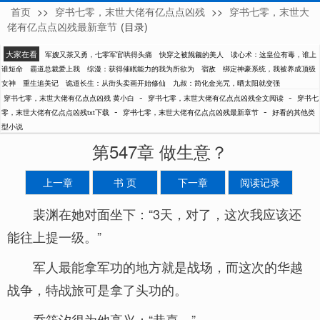
首页
>>
穿书七零，末世大佬有亿点点凶残
>>
穿书七零，末世大
黄小白
佬有亿点点凶残最新章节
(目录)
大家在看
军嫂又茶又勇，七零军官哄得头痛
快穿之被觊觎的美人
读心术：这皇位有毒，谁上
谁短命
霸道总裁爱上我
综漫：获得催眠能力的我为所欲为
宿敌
绑定神豪系统，我被养成顶级
女神
重生追美记
诡道长生：从街头卖画开始修仙
九叔：简化金光咒，晒太阳就变强
-
-
穿书七零，末世大佬有亿点点凶残 黄小白
穿书七零，末世大佬有亿点点凶残全文阅读
穿书七
-
-
零，末世大佬有亿点点凶残txt下载
穿书七零，末世大佬有亿点点凶残最新章节
好看的其他类
型小说
第547章 做生意？
上一章
书 页
下一章
阅读记录
裴渊在她对面坐下：“3天，对了，这次我应该还
能往上提一级。”
军人最能拿军功的地方就是战场，而这次的华越
战争，特战旅可是拿了头功的。
乔筠汐很为他高兴：“恭喜。”