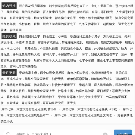
站内强推
我在风花雪月里等你
转生萝莉的我当反派怎么了？
玄幻：天牢三年，那个纨绔出狱
了
我为炉鼎
我的美艳师娘
盲人按摩师 苏倩
福艳之都市后宫
科举，寒门状元
人生得意时须
纵欢
科研大佬穿七零，炮灰女配逆袭
都市偷心龙爪手
虫族：雄主的尾钩好漂亮
随身空间之重
生红色年代
小村春色
官榜
我成了游戏里的反派之王
九爷又挨家法了
赵氏嫡女
遮天之苍天
霸体
轮回乐园
经典收藏
四合院回到五零
四合院之：小神医
铁血抗日之屠杀小鬼子
刘氏崛起之祖
亮剑：
满级悟性，手搓M1加兰德
穿进斗罗成辅王，带迷弟迷妹造反
规则怪谈：错误支线修改中
绝世兵
王（木土七小）
攻略众仙，不恋爱只缺德
男友他总不是人
盗墓：开局融合蚂蚁获万斤巨力
拜
师九叔：开局龙象般若功大成
穿书六零，手握超市开工厂
坏了，我被大乘老祖包养了
三体
带
着游戏面板穿越修仙界
后宫君侍三千天天上演雄竞现场
七零小军嫂
重生七零之带着空间嫁最野
糙汉
穿书七零空间来修仙
最近更新
穿成当家主母，四个幼崽全是反派
御兽小师妹穿越，全村猪猪听号令
皇后的容
光
穿成小农女，我靠空间发家致富
仙行无忧
老弟你再恋爱脑，姐就嫁你死对头
替嫁糙汉夫
君？我携超市荒年躺赢
伪装乖乖女？被贵校大佬亲哭了
缘起古蜀
误入诡道山海，我靠收录神兽
无敌
随爹入赘后，我被继母全家宠上天
社恐小主播，钓疯各路神豪
豪门虐爱：恶魔夜少太撩
人
暮色成溺
伪装领主女儿后我成神了
穿成兽世恶雌：被九个兽夫亲哭了
竹马的偏爱藏不
住
京婚缠欢
妹崽疯狂作死，哥哥勾皇帝兜底
渡天光
-
-
穿书七零，末世大佬有亿点点凶残 黄小白
穿书七零，末世大佬有亿点点凶残txt下载
穿书七
-
-
零，末世大佬有亿点点凶残最新章节
穿书七零，末世大佬有亿点点凶残全文阅读
好看的其他
类型小说