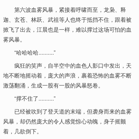
第六波血雾风暴，紧接着呼啸而至，龙枭、释
迦、玄苍、林跃、武祖等人也终于抵挡不住，跟着被
掀飞了出去，江晨也是一样，难以撑过这场可怕的血
雾风暴。
“哈哈哈哈..........”
疯狂的笑声，自半空中的血色人影口中发出，天
地不断地摇动着，庞大的声浪，裹着恐怖的血雾不断
激荡翻涌，生成一股有一股的风暴怒卷。
“撑不住了..........”
已经被吹到了登天道的末端，但袭身而来的血雾
风暴，却仍然庞大的令人感觉惊心动魄，身子摇颤
着，几欲倒下。