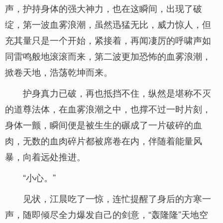
声，护持身体的强大神力，也在这瞬间，出现了破
绽，第一波血雾浪潮，虽然迅猛无比，威力惊人，但
充其量只是一个开始，紧接着，再闻凄厉的呼啸声如
同雷鸣般地滚滚而来，第二波更加恐怖的血雾浪潮，
掀卷天地，浩荡乾坤而来。
护身真力已破，再也抵挡不住，纵然是堪称不灭
的道尊法体，在血雾浪潮之中，也撑不过一时片刻，
身体一颤，瞬间便是被生生的碾成了一片破碎的血
肉，无数的血肉碎片都被席卷在内，伴随着能量风
暴，向着远处推进。
“小心。”
见状，江晨吃了一惊，连忙提醒了身后的方寒一
声，随即倾尽全力爆发自己的剑意，“轰隆隆”天地空