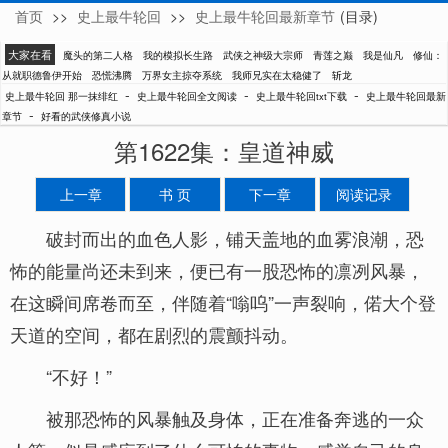
首页
>>
史上最牛轮回
>>
史上最牛轮回最新章节
(目录)
那一抹绯红
大家在看
魔头的第二人格
我的模拟长生路
武侠之神级大宗师
青莲之巅
我是仙凡
修仙：
从就职德鲁伊开始
恐慌沸腾
万界女主掠夺系统
我师兄实在太稳健了
斩龙
-
-
-
史上最牛轮回 那一抹绯红
史上最牛轮回全文阅读
史上最牛轮回txt下载
史上最牛轮回最新
-
章节
好看的武侠修真小说
第1622集：皇道神威
上一章
书 页
下一章
阅读记录
破封而出的血色人影，铺天盖地的血雾浪潮，恐
怖的能量尚还未到来，便已有一股恐怖的凛冽风暴，
在这瞬间席卷而至，伴随着“嗡呜”一声裂响，偌大个登
天道的空间，都在剧烈的震颤抖动。
“不好！”
被那恐怖的风暴触及身体，正在准备奔逃的一众