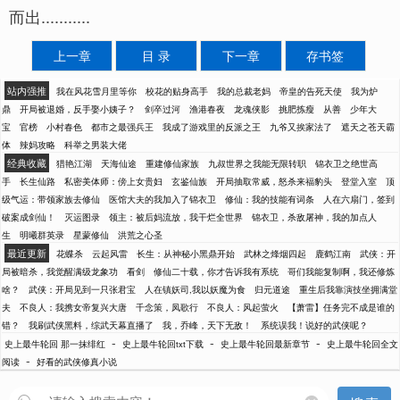
而出...........
上一章
目 录
下一章
存书签
站内强推
我在风花雪月里等你
校花的贴身高手
我的总裁老妈
帝皇的告死天使
我为炉
鼎
开局被退婚，反手娶小姨子？
剑卒过河
渔港春夜
龙魂侠影
挑肥拣瘦
从善
少年大
宝
官榜
小村春色
都市之最强兵王
我成了游戏里的反派之王
九爷又挨家法了
遮天之苍天霸
体
辣妈攻略
科举之男装大佬
经典收藏
猎艳江湖
天海仙途
重建修仙家族
九叔世界之我能无限转职
锦衣卫之绝世高
手
长生仙路
私密美体师：傍上女贵妇
玄鉴仙族
开局抽取常威，怒杀来福豹头
登堂入室
顶
级气运：带领家族去修仙
医馆大夫的我加入了锦衣卫
修仙：我的技能有词条
人在六扇门，签到
破案成剑仙！
灭运图录
领主：被后妈流放，我干烂全世界
锦衣卫，杀敌屠神，我的加点人
生
明曦群英录
星蒙修仙
洪荒之心圣
最近更新
花蝶杀
云起风雷
长生：从神秘小黑鼎开始
武林之烽烟四起
鹿鹤江南
武侠：开
局被暗杀，我觉醒满级龙象功
看剑
修仙二十载，你才告诉我有系统
哥们我能复制啊，我还修炼
啥？
武侠：开局见到一只张君宝
人在镇妖司,我以妖魔为食
归元道途
重生后我靠演技坐拥满堂
夫
不良人：我携女帝复兴大唐
千念策，凤歌行
不良人：风起萤火
【萧雷】任务完不成是谁的
错？
我刷武侠黑料，综武天幕直播了
我，乔峰，天下无敌！
系统误我！说好的武侠呢？
-
-
-
史上最牛轮回 那一抹绯红
史上最牛轮回txt下载
史上最牛轮回最新章节
史上最牛轮回全文
-
阅读
好看的武侠修真小说