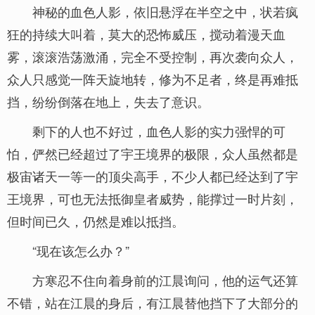
神秘的血色人影，依旧悬浮在半空之中，状若疯
狂的持续大叫着，莫大的恐怖威压，搅动着漫天血
雾，滚滚浩荡激涌，完全不受控制，再次袭向众人，
众人只感觉一阵天旋地转，修为不足者，终是再难抵
挡，纷纷倒落在地上，失去了意识。
剩下的人也不好过，血色人影的实力强悍的可
怕，俨然已经超过了宇王境界的极限，众人虽然都是
极宙诸天一等一的顶尖高手，不少人都已经达到了宇
王境界，可也无法抵御皇者威势，能撑过一时片刻，
但时间已久，仍然是难以抵挡。
“现在该怎么办？”
方寒忍不住向着身前的江晨询问，他的运气还算
不错，站在江晨的身后，有江晨替他挡下了大部分的