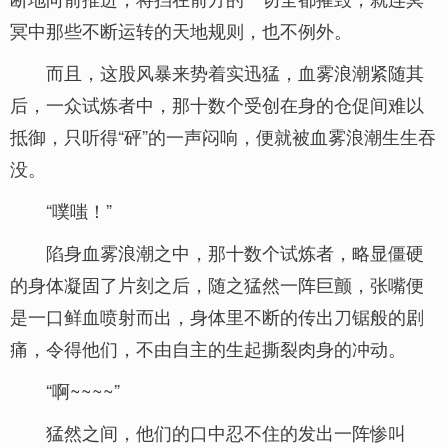
冥中那些不断运转的天地规则，也不例外。
而且，这股风暴来势着实迅猛，血雾浪潮紧随其
后，一众试炼者中，那十数个受创在身的仓促间难以
抵御，只听得“砰”的一声闷响，便就被血雾浪潮生生吞
没。
“噗嗤！”
陷身血雾浪潮之中，那十数个试炼者，略显僵硬
的身体凝固了片刻之后，随之猛然一阵巨颤，张嘴便
是一口鲜血喷射而出，身体里不断的传出刀锯般的剧
痛，令得他们，不由自主的生起撕裂肉身的冲动。
“啊~~~~”
猛然之间，他们的口中忍不住的发出一阵惨叫