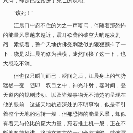
只脚，却是已经踏进了死亡的境地。
“该死！”
江晨口中忍不住的为之一声暗骂，伴随着那恐怖
的能量风暴越来越近，震耳欲聋的破空大响越发剧
烈，紧接着，整个天地仿佛受刺激似的狠狠颤抖了一
下，饶是以江晨的修为强横，陡然间挨了这一下，也
大感吃不消。
但也仅只瞬间而已，瞬间之后，江晨身上的气势
猛然一变，随即，双目之中，神光斗射，霎时间，登
天道内的规则波动、以及诸般事物无不清楚的呈现在
他的眼前，这些天地轨迹深处的不明事物，似是牵引
着整个天地的运转一般，但那恐怖的能量风暴，却似
有着无与伦比的庞大力量，宛若推土机一般，正在不
断地向前推进，将挡在前方的一切全都摧毁，就连冥