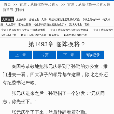
首页
>>
官道：从殡仪馆平步青云
>>
官道：从殡仪馆平步青云最
一颗水晶葡萄
新章节
(目录)
大家在看
龙魂侠影
诡秘之主
凡骨：练功就涨熟练度硬肝成武圣
华娱之修仙2002
倚天神
雕
九龙至尊
宦海红颜香
转生萝莉的我当反派怎么了？
流氓大地主
官梯
-
-
官道：从殡仪馆平步青云 一颗水晶葡萄
官道：从殡仪馆平步青云全文阅读
官道：从殡仪馆平
-
-
步青云txt下载
官道：从殡仪馆平步青云最新章节
好看的都市言情小说
第1493章 临阵换将？
上一章
书 页
下一章
阅读记录
秦国栋恭敬地把张元庆带到了孙勤的办公室，推
门进去一看，四大班子的领导都在这里，除此之外还
有纪委书记严峻。
张元庆进来之后，孙勤指了一个沙发：“元庆同
志，你先坐下。”
张元庆坐了下来，然后静静看着孙勤。