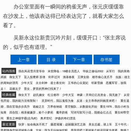
办公室里面有一瞬间的鸦雀无声，张元庆缓缓靠
在沙发上，他该表达得已经表达完了，就看大家怎么
看了。
吴新永这位新贵沉吟片刻，缓缓开口：“张主席说
的，似乎也有道理。”
上一章
目 录
下一章
存书签
站内强推
我在风花雪月里等你
末世降临：18楼全员恶人
华娱之修仙2002
从军行
我的美艳
师娘
御女天下
盲人按摩师 苏倩
剑卒过河
渔港春夜
王牌女助
都市偷心龙爪手
虫族：雄主
的尾钩好漂亮
少年大宝
太古剑神
道士夜仗剑
王爷的心尖宠妃
邻家雪姨
恶魔军官，放我
走！
花都太子
普女，梦里的男神们找来了！
经典收藏
御女天下
赵氏嫡女
红尘都市
少年大宝
神豪：开局亿亿兆资金，我无敌了
从背
包开始，我的能力没有限制！
灵异时代，我以鬼怪为食
反派：女主乖乖的到碗里来吧！
重生退
婚，我在官场步步高升
诡秘之主
万界收纳箱
星空舰队，从数据化开始
重生1976，我在小村当
知青
四合院：相亲被嫌弃，捡个小萝莉
魔帝奶爸
写诗写歌写小说，我都会亿点点
重生60带空
间
重生之神级学霸(志鸟村)
奥术世纪
伊森的奇幻漂流
最近更新
快穿：短命炮灰不死了
颖星璀璨：赵丽颖演艺之路
美女总裁，请上车
五十年代：
带着随身空间进城奔小康
文娱：我为天仙妹妹护航
甩我是吧？那就捡个校花回家当老婆
悔婚？