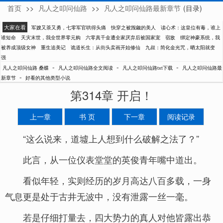
首页
>>
凡人之叩问仙路
>>
凡人之叩问仙路最新章节
(目录)
桑蝶
大家在看
军嫂又茶又勇，七零军官哄得头痛
快穿之被觊觎的美人
读心术：这皇位有毒，谁上
谁短命
天灾末世，我全世界零元购
六零真千金遭全家厌弃后被国家宠
宿敌
绑定神豪系统，我
被养成顶级女神
重生追美记
诡道长生：从街头卖画开始修仙
九叔：简化金光咒，晒太阳就变
强
-
-
-
凡人之叩问仙路 桑蝶
凡人之叩问仙路全文阅读
凡人之叩问仙路txt下载
凡人之叩问仙路最
-
新章节
好看的其他类型小说
第314章 开启！
上一章
书 页
下一章
阅读记录
“这么说来，道墟上人想到什么破解之法了？”
此言，从一位仪表堂堂的英俊青年嘴中道出。
看似年轻，实则经历的岁月高达八百多载，一身
气息更是处于古井无波中，没有泄露一丝一毫。
若是仔细打量去，四大势力的真人对他皆露出恭