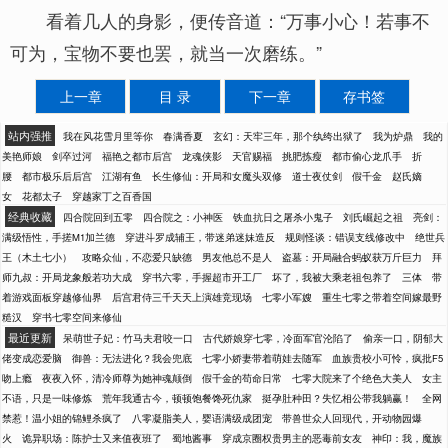
看着几人的身影，便传音道：“万事小心！若事不
可为，宝物不要也罢，就当一次磨练。”
上一章
目 录
下一章
存书签
站内强推
我在风花雪月里等你
春满香夏
玄幻：天牢三年，那个纨绔出狱了
我为炉鼎
我的
美艳师娘
剑卒过河
福艳之都市后宫
龙魂侠影
天官赐福
挑肥拣瘦
都市偷心龙爪手
折
腰
都市极乐后后宫
江湖有鱼
长生修仙：开局和女魔头双修
道士夜仗剑
假千金
赵氏嫡
女
花都太子
穿越家丁之百香国
经典收藏
四合院回到五零
四合院之：小神医
铁血抗日之屠杀小鬼子
刘氏崛起之祖
亮剑：
满级悟性，手搓M1加兰德
穿进斗罗成辅王，带迷弟迷妹造反
规则怪谈：错误支线修改中
绝世兵
王（木土七小）
攻略众仙，不恋爱只缺德
男友他总不是人
盗墓：开局融合蚂蚁获万斤巨力
拜
师九叔：开局龙象般若功大成
穿书六零，手握超市开工厂
坏了，我被大乘老祖包养了
三体
带
着游戏面板穿越修仙界
后宫君侍三千天天上演雄竞现场
七零小军嫂
重生七零之带着空间嫁最野
糙汉
穿书七零空间来修仙
最近更新
呆萌世子妃：竹马夫君咬一口
古代娇娘穿七零，冷面军官沦陷了
偷亲一口，阴郁大
佬变成恋爱脑
御兽：无法进化？我会兜底
七零小娇妻带着萌娃去随军
血族贵校小可怜，疯批F5
吻上瘾
夜夜入怀，清冷师尊为她神魂颠倒
假千金的苟命日常
七零大院来了个绝色大美人
女主
不语，只是一味修炼
荒年我通古今，顿顿饱餐馋死仇家
挺孕肚种田？失忆相公带我躺赢！
全网
禁惹！温小姐的锦鲤杀疯了
八零凝脂美人，婴语满级成团宠
带兽世众人回现代，开动物园爆
火
诡异职场：陈护士又来值夜班了
蜀地酱事
穿成京圈权贵男主的恶毒前女友
神印：我，魔族