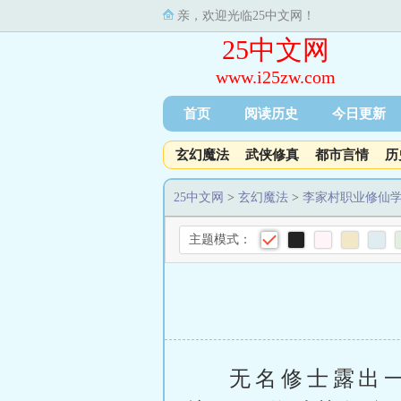
亲，欢迎光临25中文网！
25中文网
www.i25zw.com
首页
阅读历史
今日更新
玄幻魔法
武侠修真
都市言情
历
25中文网
>
玄幻魔法
>
李家村职业修仙
主题模式：
无名修士露出