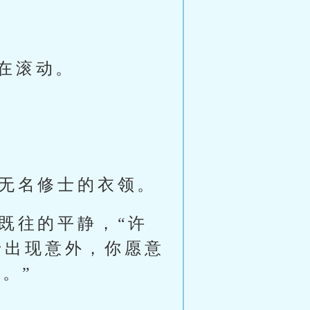
在滚动。
住无名修士的衣领。
既往的平静，“许
于出现意外，你愿意
。”