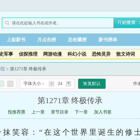
上架新书
月点击榜
总收藏榜
新书榜单
史军事
侦探推理
网游动漫
科幻小说
恐怖灵异
散文诗词
学院
> 第1271章 终极传承
-
+
字体大小：
24
恢复默认
作
第1271章 终极传承
投推荐票
上一章
章节目录
下一章
加入书签
一抹笑容：“在这个世界里诞生的修