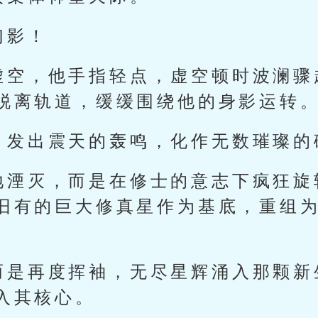
幻影！
虚空，他手指轻点，虚空顿时波澜骤
脱离轨道，缓缓围绕他的身影运转
，发出震天的轰鸣，化作无数璀璨的
地湮灭，而是在修士的意志下疯狂旋
旧有的巨大修真星作为基底，重组
而是再度挥袖，无尽星辉涌入那颗新
入其核心。