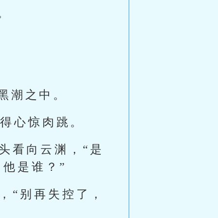
。
黑潮之中。
觉得心惊肉跳。
头看向云渊，“是
，他是谁？”
，“别再失控了，