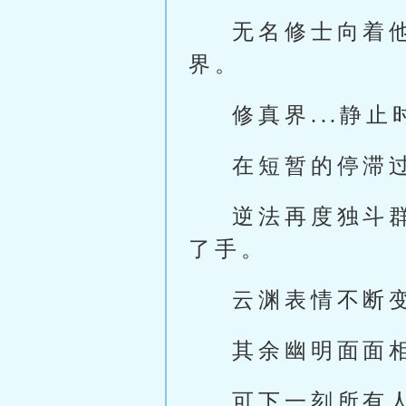
无名修士向着
界。
修真界...静
在短暂的停滞
逆法再度独斗
了手。
云渊表情不断
其余幽明面面
可下一刻所有