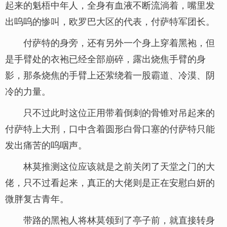
起来的魁梧中年人，全身有血液不断流淌着，嘴里发
出呜呜的惨叫，欧罗巴大区的代表，付萨特军团长。
付萨特的身旁，还有另外一个身上穿着黑袍，但
是手臂处的衣袍已经全部崩碎，露出烧焦手臂的身
影，那条烧焦的手臂上还萦绕着一股霸道、冷漠、阴
冷的力量。
只不过此时这位正用带着倒刺的骨锥对吊起来的
付萨特上大刑，口中含着圆形白骨口塞的付萨特只能
发出痛苦的呜咽声。
林莫推测这位应该就是之前关闭了天堂之门的大
佬，只不过看起来，真正的大佬则是正在安慰白妍的
微胖复古青年。
带路的黑袍人将林莫领到了亭子前，就直接转身