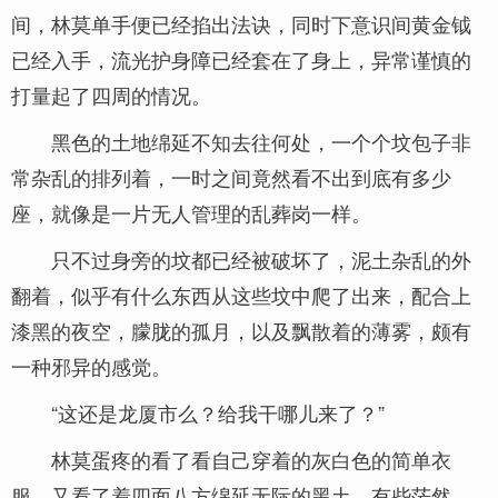
间，林莫单手便已经掐出法诀，同时下意识间黄金钺
已经入手，流光护身障已经套在了身上，异常谨慎的
打量起了四周的情况。
黑色的土地绵延不知去往何处，一个个坟包子非
常杂乱的排列着，一时之间竟然看不出到底有多少
座，就像是一片无人管理的乱葬岗一样。
只不过身旁的坟都已经被破坏了，泥土杂乱的外
翻着，似乎有什么东西从这些坟中爬了出来，配合上
漆黑的夜空，朦胧的孤月，以及飘散着的薄雾，颇有
一种邪异的感觉。
“这还是龙厦市么？给我干哪儿来了？”
林莫蛋疼的看了看自己穿着的灰白色的简单衣
服，又看了着四面八方绵延无际的黑土，有些茫然，