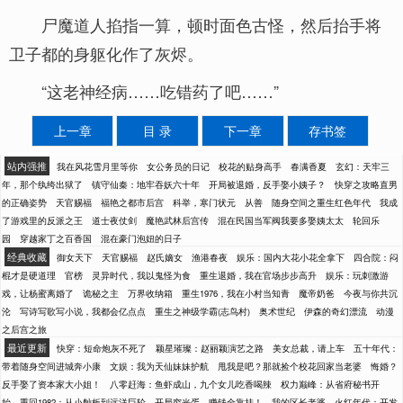
尸魔道人掐指一算，顿时面色古怪，然后抬手将
卫子都的身躯化作了灰烬。
“这老神经病……吃错药了吧……”
上一章
目 录
下一章
存书签
站内强推
我在风花雪月里等你
女公务员的日记
校花的贴身高手
春满香夏
玄幻：天牢三
年，那个纨绔出狱了
镇守仙秦：地牢吞妖六十年
开局被退婚，反手娶小姨子？
快穿之攻略直男
的正确姿势
天官赐福
福艳之都市后宫
科举，寒门状元
从善
随身空间之重生红色年代
我成
了游戏里的反派之王
道士夜仗剑
魔艳武林后宫传
混在民国当军阀我要多娶姨太太
轮回乐
园
穿越家丁之百香国
混在豪门泡妞的日子
经典收藏
御女天下
天官赐福
赵氏嫡女
渔港春夜
娱乐：国内大花小花全拿下
四合院：闷
棍才是硬道理
官榜
灵异时代，我以鬼怪为食
重生退婚，我在官场步步高升
娱乐：玩刺激游
戏，让杨蜜离婚了
诡秘之主
万界收纳箱
重生1976，我在小村当知青
魔帝奶爸
今夜与你共沉
沦
写诗写歌写小说，我都会亿点点
重生之神级学霸(志鸟村)
奥术世纪
伊森的奇幻漂流
动漫
之后宫之旅
最近更新
快穿：短命炮灰不死了
颖星璀璨：赵丽颖演艺之路
美女总裁，请上车
五十年代：
带着随身空间进城奔小康
文娱：我为天仙妹妹护航
甩我是吧？那就捡个校花回家当老婆
悔婚？
反手娶了资本家大小姐！
八零赶海：鱼虾成山，九个女儿吃香喝辣
权力巅峰：从省府秘书开
始
重回1982：从小舢板到远洋巨轮
开局穷光蛋，赚钱全靠挂！
我的区长老婆
火红年代：开发