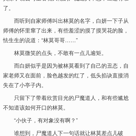
了。
而听到自家师傅叫出林莫的名字，白妍一下子从
师傅的怀里窜了出来，有些羞涩的摸了摸哭花的脸，
怯生生的说道：“林莫哥哥……”
林莫微笑的点头，不敢有一点儿逾矩。
而白妍似乎是因为被林莫看到了自己的丑态，自
家老师又在面前，脸色越发的红了，低头掐诀直接消
失在了小亭子内。
只留下了带着欣赏目光的尸魔道人，和有些尴尬
不知道该如何开口的林莫。
“小伙子，有对象没有啊？”
谁想到，尸魔道人下一句话就让林莫差点儿破