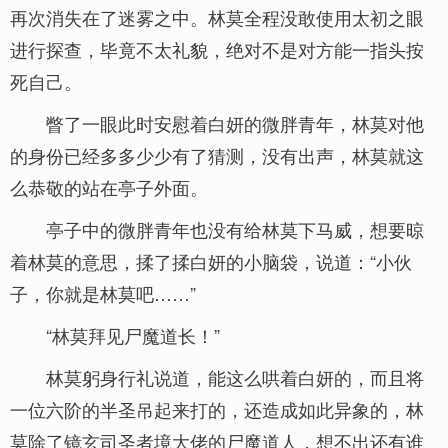
再次消失在了迷雾之中。林莫全程没敢使用太初之眼
进行探查，毕竟不太礼貌，绝对不是对方能一指头按
死自己。
瞥了一眼此时安慰着白妍的微胖青年，林莫对他
的身份已经多多少少有了猜测，没有出声，林莫就这
么恭敬的站在亭子外面。
亭子中的微胖青年也没有给林莫下马威，想要晾
着林莫的意思，揉了揉白妍的小脑袋，说道：“小伙
子，你就是林莫吧……”
“林莫拜见尸魔道长！”
林莫躬身行礼说道，能这么哄着白妍的，而且将
一位六阶的半圣吊起来打的，还造成如此异象的，林
莫除了镜玄司圣者境大佬的尸魔道人，想不出还有谁