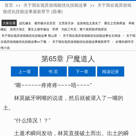
首页
>>
关于我在诡异游戏能优化技能这事
>>
关于我在诡异游戏
熊山君
能优化技能这事最新章节
(目录)
大家在看
赵氏嫡女
都市极乐后后宫
太荒吞天诀
这游戏也太真实了
重生之官路商途
草根
崛起
流氓大地主
重生之都市修仙
帝师
为奴三年后，整个侯府跪求我原谅
-
-
关于我在诡异游戏能优化技能这事 熊山君
关于我在诡异游戏能优化技能这事全文阅读
关于我
-
-
在诡异游戏能优化技能这事txt下载
关于我在诡异游戏能优化技能这事最新章节
好看的都市言
情小说
第65章 尸魔道人
上一章
书 页
下一章
阅读记录
“嘶~~~~~~疼疼疼~~~~唔~~~~”
林莫龇牙咧嘴的说道，然后就被灌入了一嘴的
土。
“什么情况！？”
土遁术瞬间发动，林莫直接破土而出。出土的瞬