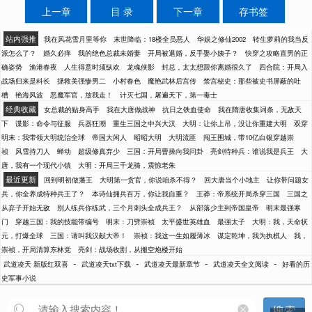
上一章
目 录
下一章
存书签
站内强推
我在风花雪月里等你
末世降临：18楼全员恶人
华娱之修仙2002
转生萝莉的我当反
派怎么了？
婚久必痒
我的绝色总裁未婚妻
开局被退婚，反手娶小姨子？
快穿之攻略直男的正
确姿势
渔港春夜
人生得意时须纵欢
龙魂侠影
封总，太太想跟你离婚很久了
四合院：开局入
战场归来是科长
拯救美强惨男二
小村春色
魔艳武林后宫传
禁宫秘史：那些被史书屏蔽的吐
槽
艳海风波
恶魔军官，放我走！
计灭七国，屠遍天下，第一毒士
经典收藏
女总裁的贴身高手
我在大唐做战神
抗日之铁血使命
我在隋唐收集词条，无敌天
下
谍影：命令与征服
兵器狂潮
重生三国之中兴大汉
大明：让你上吊，没让你重建大明
双穿
明末：我带领大明统治全球
帝国大闲人
昭昭大明
大明流匪
闯王围城，带10亿白银穿越崇
祯
风雪持刀人
蝉动
超级修真弃少
三国：开局曹操向我问卦
亮剑特种兵：谁说我是兵王
大
唐，我有一个现代小镇
大明：开局三千龙骑，震惊老朱
最近更新
回到明初做藩王
大明第一贪官，你说咱杀不得？
回大唐当个小地主
让你带问题女
兵，你全养成特种兵王了？
本诗仙拥兵百万，你让我自重？
王莽：帝系统开局杀穿三国
三国之
从弃子开始无敌
别人练兵你练武，三个月刺头全成兵王？
从部落少主到帝国皇帝
明末最强寒
门
穿越三国：我的技能带编号
明末：刀劈崇祯
太平盛世英雄血
最强太子
大明：我，天命状
元，打爆全球
三国：请叫我汉献大帝！
崇祯：我这一生如履薄冰
谋定乾坤，我为执棋人
我，
崇祯，开局清算东林党
亮剑：战场收割，从搬空炮楼开始
-
-
-
-
武道凌天 新版红双喜
武道凌天txt下载
武道凌天最新章节
武道凌天全文阅读
好看的历
史军事小说
搜索