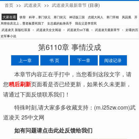
首页
>>
武道凌天
>>
武道凌天最新章节
(目录)
新版红双喜
大家在看
铁骨
科举，寒门状元
寒门状元
神话版三国
贞观大闲人
寒门宰相
凤囚凰
开
局替徐庶北上，曹老板爱死我了
女总裁的贴身高手
我岳父是李世民
-
-
-
-
武道凌天 新版红双喜
武道凌天全文阅读
武道凌天txt下载
武道凌天最新章节
好看的历
史军事小说
第6110章 事情没成
上一章
书 页
下一章
阅读记录
本章节内容正在手打中，当您看到这段文字，请
您
页面看是否已经更新，如果长久未更新，
稍后刷新
请通过下面反馈联系我们！
特殊时刻,请大家多多收藏支持：(m.i25zw.com)武
道凌天 25中文网
如有问题请点击此处反馈给我们