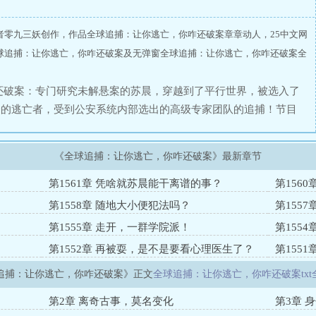
者零九三妖创作，作品全球追捕：让你逃亡，你咋还破案章章动人，25中文网
球追捕：让你逃亡，你咋还破案及无弹窗全球追捕：让你逃亡，你咋还破案全
还破案：专门研究未解悬案的苏晨，穿越到了平行世界，被选入了
一的逃亡者，受到公安系统内部选出的高级专家团队的追捕！节目
让人们看到，在现代社会，抓住一个人有多么容易。然而，所有人
系统，还用自己的模拟手法，把专家组带入了一个又一个的悬案
《全球追捕：让你逃亡，你咋还破案》最新章节
尸案、白金市连环杀人案、海航航班失踪案，乃至异国的开膛手杰
野震动，人们震惊于苏晨的高智商。而诸多悬案的真相，也渐渐浮出水
第1561章 凭啥就苏晨能干离谱的事？
第156
商碾压的盛宴，一个逃亡的神探！”——纽约日报点评“我们的素材基本
第1558章 随地大小便犯法吗？
第155
“我的第一反应是嫉妒，踏马的，怎么这么牛逼！”——着名作家
第1555章 走开，一群学院派！
第155
第1552章 再被耍，是不是要看心理医生了？
第155
追捕：让你逃亡，你咋还破案》正文
全球追捕：让你逃亡，你咋还破案txt
第2章 离奇古事，莫名变化
第3章 