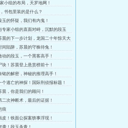
专家小组的布局，天罗地网！
你，书包里装的是什么？
 段玉的怀疑，我们有内鬼！
 与专家小组的直面对峙，沉默的段玉
 苏晨的下一步计划，龙国二十年惊天大
 时间陷阱，苏晨的守株待兔！
 激动的段玉，一个黑客高手！
 尸块！苏晨登上悬赏榜前十！
 秦铭的解密，神秘的推理高手！
 一个逃亡的神探！国际刑侦报标题！
 苏晨，你是我们的顾问！
 第二次神断术，最后的证据！
疤痕
 画皮！铁面公探案轶事浮现！
 突袭！段玉杀青！