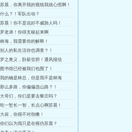
章 苏晨，你离开我的视线我就心慌啊！
章 什么？！军队出动？
章 苏晨！你不是说好不威胁人吗！
章 罗老弟！你得支棱起来啊
章 林海，我需要你的解释！
章 别人的私生活你也调查？！
章 罗之奥义，卧薪尝胆！通风报信
章 图书馆已经被我们包围了！
章 我的确是林总，但是我不是林海
章 那么多路，你偏偏选山路？！
章 大哥们，你们是要去黎庄吗？
章 吃一堑长一智，长点心啊苏晨！
章 大叔，你很不对劲噢！
章 你们以为我只是在模仿苏晨？