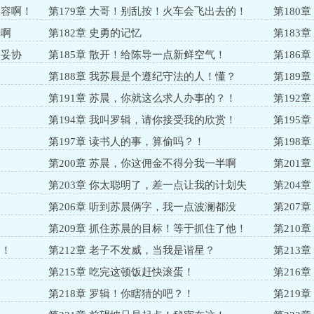
不容啊！
第179章 大哥！别乱按！火车会飞出去的！
第180
个啊
第182章 史勇的记忆
第183
人妥协
第185章 散开！给陈导一点新鲜空气！
第186
第188章 我苏晨是个遵纪守法的人！懂？
第189
！
第191章 苏晨，你就这么求人办事的？！
第192
！
第194章 我叫罗辑，请你接受我的欣赏！
第195
第197章 读书人的事，算偷吗？！
第198
第200章 苏晨，你这佣金不得分我一半啊
第201
第203章 你太聪明了，差一点让我的计划失
第204
控！
第206章 听到苏晨俩字，我一点波澜都没
第207
第209章 抓住苏晨的目标！等于抓住了他！
第210
了！
第212章 老子不发威，当我是谐星？
第213
第215章 吃完这顿饭赶快滚蛋！
第216
？
第218章 罗辑！你瞎猜的吧？！
第219