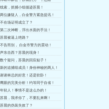
章 线索，抓捕小组循迹苏晨！
章 两位嫌疑人，白金警方紧急提讯！
章 不在场证明成立了？
章 第二次神断，浮出水面的手法！
章 苏晨被逼上绝路？
章 不告而别， 白金市警方的震动！
章 声东击西？苏晨的现身！
章 数个疑问，苏晨的回应贴子！
章 新的追捕组成员！身份神秘的两人！
章 谢谢林总的好意！还是软卧！
章 鹰眼的完美分析！约等同于自省！
章 年轻人！事情不是这么办的！
章 苏晨，我求你了，不要乱来啊！
章 苏晨的伪装失效了？