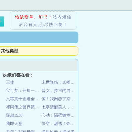
错缺断章、加书：
站内短信
后台有人,会尽快回复！
其他类型
妹纸们都在看：
三体
末世降临：18楼全员恶人
宝可梦：开局一只美纳斯和君主蛇
普女，梦里的男神们找来了！
六零真千金遭全家厌弃后被国家宠
惊！我网恋了京圈太子爷
祁同伟之警界第一人
七零清醒美人，军婚大佬宠妻成瘾
穿越1938
心动！隔壁舞室里有一束月光
我即天意
快穿：甜诱！锦鲤太撩太好孕
退亲后我转身嫁糙汉生多胎
谍战风云之捕风者