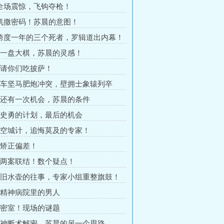
 全场震惊，飞钩夺枪！
 凯撒密码！苏晨的意图！
 跨度一年的三个死者，罗辑道出内幕！
章 一盘大棋，苏晨的灵感！
章 请你们吃披萨！
章 车坚马肥炮冲突，壁拥士象辕列卒
章 还有一次机会，苏晨的条件
章 史勇的计划，最后的机会
章 空城计，追悔莫及的专家！
章 矫正偏差！
章 两案联结！数个疑点！
章 旧水壶的往事，专家小组重整旗鼓！
章 精神病院里的男人
章 密室！现场的谜题
章 神断术解密，苏晨的另一个思路