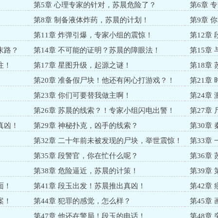
第5章 心理专家的针对，苏晨危险了？
第6章 
第8章 制备液体炸药，苏晨的计划！
第9章 
第11章 炸弹引爆，专家小组的震惊！
第12章
末路？
第14章 不可能的证明？苏晨的障眼法！
第15章
注！
第17章 星图升级，起源之谜！
第18章
案！
第20章 准备假尸块！他还有闲心打游戏？！
第21章
第23章 你们可要替我做主啊！
第24章
第26章 苏晨的线索？！专家小组闪电出警！
第27章
真凶！
第29章 神秘扑克，凶手的线索？
第30章
第32章 二十年前未被发现的尸块，举世震惊！
第33章
第35章 段警官，你在忙什么呢？
第36章
第38章 危险逼近，苏晨的计策！
第39章
面！
第41章 段玉出发！苏晨推出真凶！
第42章 
案！
第44章 犯罪的感觉，怎么样？
第45章
第47章 他还在警局！段玉的电话！
第48章