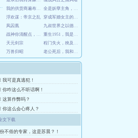
我的供货商遍布三千小世界
全是妖孽主角，你让我怎么当老大
浮欢谋：帝京之乱
穿成军婚女主的妹妹后，剧情崩了
凤囚凰
九叔世界之以德服人
战神你清醒点，我不是你的猫薄荷
重生1951，我是傻柱？
天元剑宗
程门失火，殃及池瑜
万兽归昭
老公死后，我和小叔子he了
0章 我可是真逃犯！
7章 你咋这么不听话啊！
4章 这算作弊吗？
1章 你这么会心疼人？
全文下载
身份不俗的专家，这是苏晨？！