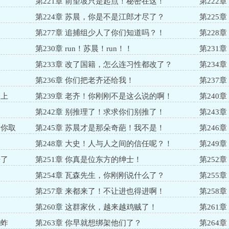
！
第221章 前望坡只是起点！秘密在这！
第222
第224章 苏晨，你是不是江郎才尽了？
第225
！
第277章 追捕组少人了你们知道吗？！
第228
第230章 run！苏晨！run！！
第231
第233章 改了国籍，怎么连习性都改了？
第234
第236章 你们把老齐还给我！
第237
身上
第239章 老齐！你刚刚不是这么说的啊！
第240
第242章 别推理了！求求你们别推了！
第243
帮你取
第245章 苏晨才是那朵奇葩！我不是！
第246
第248章 大史！人与人之间的信任呢？！
第249
来了
第251章 你真是位东方的绅士！
第252
第254章 瓦森先生，你刚刚说什么了？
第255
第257章 来都来了！不让进也得进啊！
第258
第260章 这群家伙，越来越鸡贼了！
第261
蚂蚱
第263章 你早就想绑架他们了？
第264