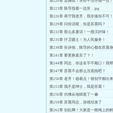
第220章 追捕组！求你干活仔细一点
第223章 陈导指着一边笑．jpg
第226章 再守我老齐，我非揍你不可
第229章 问你话呢，你是苏晨吗？
第232章 那么多废话！一股汉奸味！
第235章 扞卫疆土！为人民服务！
第238章 告诉他，陈导的心都在苏晨
第241章 要更换嘉宾了？！
第244章 同志，你这名字不顺口！我
第247章 苏晨不会那么没底线吧？
第250章 老齐！稳着点！错别字都出
第253章 我不是绅士，我是苏晨！
第256章 仿佛从地狱逛了一遍
第259章 苏晨同志，游戏结束了
第262章 别乱啊！大家是一根绳上的