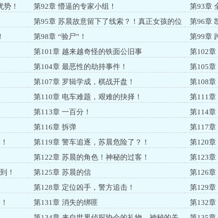
优势！
第92章 懵逼的专家小组！
第93章
第95章 苏晨故意留下了线索？！真正女孩的位
第96章
置！
！
第98章 “验尸”！
第99章
第101章 越来越奇怪的铁面公旧事
第102
！
第104章 最恶性的劫持事件！
第105
第107章 罗辑学成，棋战开盘！
第108
第110章 电车难题，艰难的抉择！
第111
第113章 一百分！
第114
第116章 拆弹
第117
票！
第119章 警车追逐，苏晨危险了？！
第120
第122章 苏晨的角色！神秘的过客！
第123
赶到！
第125章 苏晨的信
第126
第128章 定位凶手，警方追击！
第129
话！
第131章 消失的绑匪
第132
？
第134章 来自世界侦探协会的礼物，神秘的关
第135