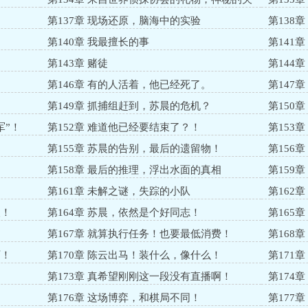
注者！
第137章 现场还原，脑海中的实验
第138
第140章 我最擅长的事
第141
第143章 赌徒
第144
第146章 有的人活着，他已经死了。
第147
第149章 抓捕组赶到，苏晨的危机？
第150
军”！
第152章 难道他已经要结束了？！
第153
！
第155章 苏晨的告别，最后的遗留物！
第156
第158章 最后的推理，浮出水面的真相
第159
第161章 未解之谜，失踪的小队
第162
人！
第164章 苏晨，依然是个好同志！
第165
第167章 就算执行任务！也要最低消费！
第168
历！
第170章 陈云出马！装什么，像什么！
第171
第173章 真希望刚刚这一段没有直播啊！
第174
第176章 这场博弈，和棋局不同！
第177