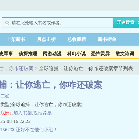
上架新书
月点击榜
总收藏榜
新书榜单
史军事
侦探推理
网游动漫
科幻小说
恐怖灵异
散文诗词
亡，你咋还破案
> 全球追捕：让你逃亡，你咋还破案章节列表
捕：让你逃亡，你咋还破案
九三妖
类型(全球追捕：让你逃亡，你咋还破案)
底部↓
,
加入书架
,
投推荐票
08-16 22:22
1562章 还好不在他们小组！