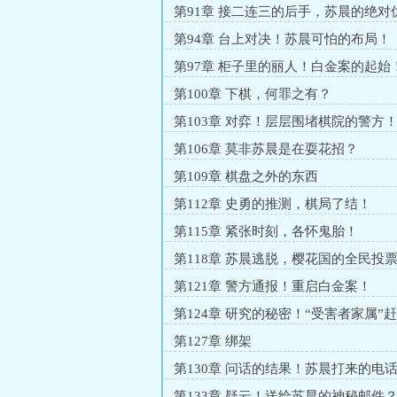
第91章 接二连三的后手，苏晨的绝对
第94章 台上对决！苏晨可怕的布局！
第97章 柜子里的丽人！白金案的起始
第100章 下棋，何罪之有？
第103章 对弈！层层围堵棋院的警方
第106章 莫非苏晨是在耍花招？
第109章 棋盘之外的东西
第112章 史勇的推测，棋局了结！
第115章 紧张时刻，各怀鬼胎！
第118章 苏晨逃脱，樱花国的全民投
第121章 警方通报！重启白金案！
第124章 研究的秘密！“受害者家属”
第127章 绑架
第130章 问话的结果！苏晨打来的电
第133章 疑云！送给苏晨的神秘邮件