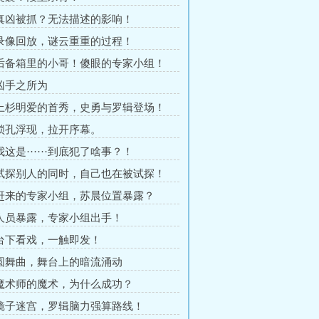
 真凶被抓？无法描述的影响！
 录像回放，谜云重重的过程！
 后备箱里的小哥！傻眼的专家小组！
 凶手之所为
 上杉明爱的首秀，史勇与罗辑登场！
 锁孔浮现，拉开序幕。
我这是······到底犯了啥事？！
 试探别人的同时，自己也在被试探！
 赶来的专家小组，苏晨位置暴露？
 人员暴露，专家小组出手！
 台下看戏，一触即发！
 圆舞曲，舞台上的暗流涌动
 魔术师的魔术，为什么成功？
 镜子迷宫，罗辑脑力强算路线！