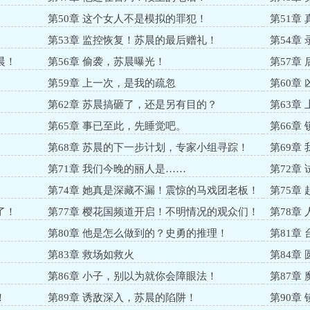
第50章 这个女人不是模拟的罪犯！
第51章
第53章 监控恢复！苏晨的最后赠礼！
第54章
晨！
第56章 偷袭，苏晨曝光！
第57章
第59章 上一次，是我的疏忽
第60章
第62章 苏晨搞砸了，还是另有目的？
第63章
第65章 事已至此，先睡觉吧。
第66章
第68章 苏晨的下一步计划，专家小组寻踪！
第69章 
第71章 我们今晚的丽人是……
第72章
第74章 她真是深藏不漏！震惊的马戏团老板！
第75章
了！
第77章 樱花国频道开启！不明情况的观众们！
第78章
第80章 他是怎么做到的？史勇的推理！
第81章
第83章 救场如救火
第84章
第86章 小子，别以为就你会障眼法！
第87章
！
第89章 诱敌深入，苏晨的陷阱！
第90章