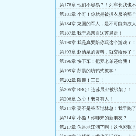
第178章 他们不容易？！列车长我也
第181章 小哥！你就是被扒衣服的那
第184章 龙国的军人，是不可能向敌
的！
第187章 我宁愿亲自送苏晨走！
第190章 我是真要陪你玩这个游戏了
第193章 赵清泉的资料，就交给你了
第196章 快下车！把罗老弟还给我！
第199章 苏晨的填鸭式教学！
第202章 限期！三日！
第205章 BBQ！连苏晨都被绑架了！
第208章 放心！老哥有人！
第211章 要不是答应过林总！我早跑
第214章 小熊！你哪来的新朋友？
第217章 你是老江湖了啊！这也紧张