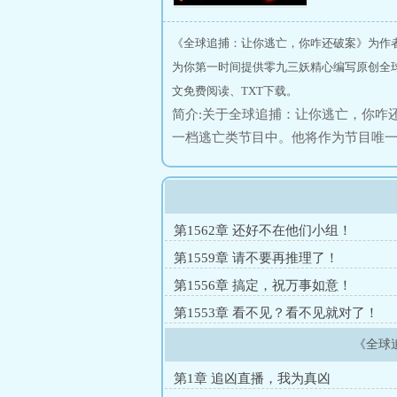
《全球追捕：让你逃亡，你咋还破案》为作
为你第一时间提供零九三妖精心编写原创全
文免费阅读、TXT下载。
简介:关于全球追捕：让你逃亡，你咋
一档逃亡类节目中。他将作为节目唯
的本意，是向公众展示公安的力量，
都没想到，苏晨竟然开局潜入了公安
中，考验着所有的顶尖专家！大学碎
克、黑色大丽花······一瞬间，朝
第1562章 还好不在他们小组！
面·······——龙国出版社“一场智
第1559章 请不要再推理了！
上取自苏晨。”——爆火网剧主创团队
第1556章 搞定，祝万事如意！
玉华
第1553章 看不见？看不见就对了！
《全球
第1章 追凶直播，我为真凶