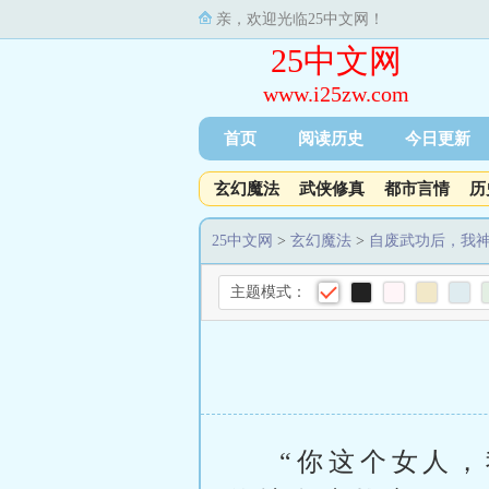
亲，欢迎光临25中文网！
25中文网
www.i25zw.com
首页
阅读历史
今日更新
玄幻魔法
武侠修真
都市言情
历
25中文网
>
玄幻魔法
>
自废武功后，我
主题模式：
“你这个女人