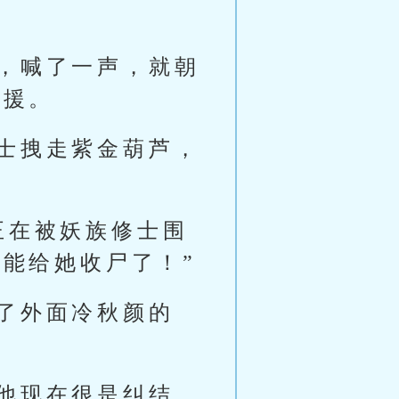
，喊了一声，就朝
支援。
士拽走紫金葫芦，
正在被妖族修士围
能给她收尸了！”
了外面冷秋颜的
他现在很是纠结，