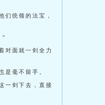
他们统领的法宝，
”
着对面就一剑全力
也是毫不留手。
这一剑下去，直接