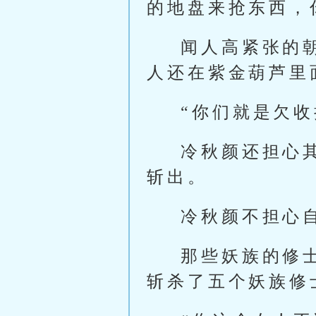
的地盘来抢东西，
闻人高紧张的
人还在紫金葫芦里
“你们就是欠
冷秋颜还担心
斩出。
冷秋颜不担心
那些妖族的修
斩杀了五个妖族修