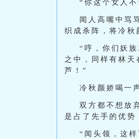
“你这个女人
闻人高嘴中骂
织成杀阵，将冷秋
“哼，你们妖
之中，同样有林天
芦！”
冷秋颜娇喝一
双方都不想放
是占了先手的优势
“闻头领，这