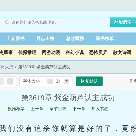
上架新书
月点击榜
总收藏榜
新书榜单
史军事
侦探推理
网游动漫
科幻小说
恐怖灵异
散文诗词
神体大成
> 第3619章 紫金葫芦认主成功
-
+
字体大小：
24
恢复默认
作
第3619章 紫金葫芦认主成功
投推荐票
上一章
章节目录
下一章
加入书签
，我们没有追杀你就算是好的了，竟