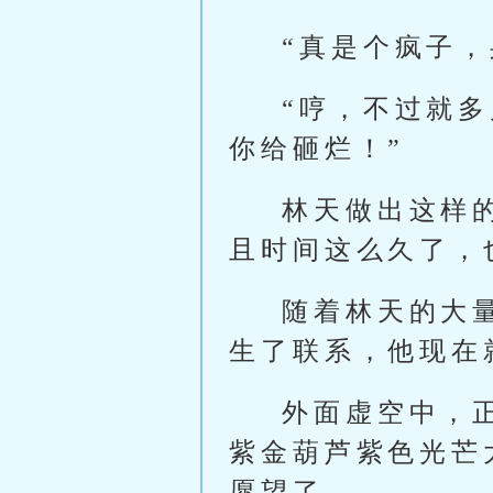
“真是个疯子
“哼，不过就
你给砸烂！”
林天做出这样
且时间这么久了，
随着林天的大
生了联系，他现在
外面虚空中，
紫金葫芦紫色光芒
愿望了。