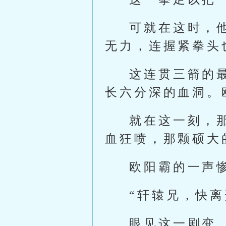
可就在这时，
无力，连握紧拳头
这连贯三箭的
长六分深的血洞。
就在这一刻，
血狂喷，那颗硕大
欧阳霸的一声
“轩辕兄，快离
眼见这一剧变