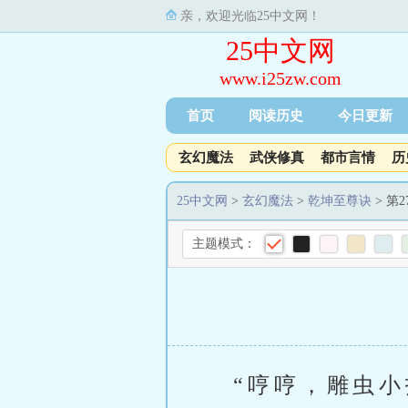
亲，欢迎光临25中文网！
25中文网
www.i25zw.com
首页
阅读历史
今日更新
玄幻魔法
武侠修真
都市言情
历
25中文网
>
玄幻魔法
>
乾坤至尊诀
> 第
主题模式：
“哼哼，雕虫小