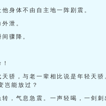
让他身体不由自主地一阵剧震。
力外泄。
瞬间骤降。
命！
代天骄，与老一辈相比说是年轻天骄
变岂能放过？
急转，气息急震。一声轻喝，一剑刺