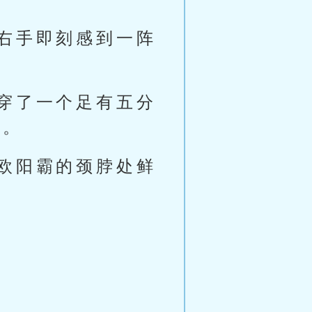
右手即刻感到一阵
穿了一个足有五分
了。
欧阳霸的颈脖处鲜