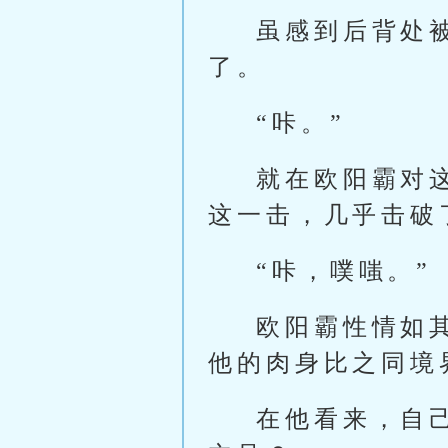
虽感到后背处
了。
“咔。”
就在欧阳霸对
这一击，几乎击破
“咔，噗嗤。”
欧阳霸性情如
他的肉身比之同境
在他看来，自