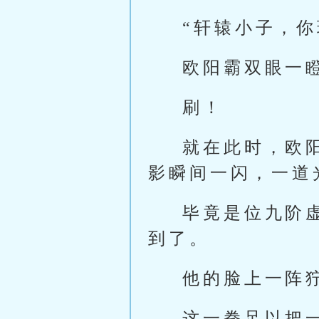
“轩辕小子，
欧阳霸双眼一
刷！
就在此时，欧
影瞬间一闪，一道
毕竟是位九阶
到了。
他的脸上一阵
这一拳足以把