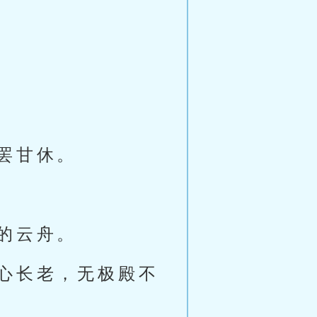
罢甘休。
的云舟。
心长老，无极殿不