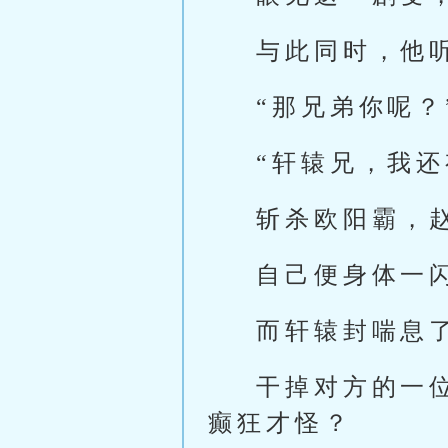
与此同时，他
“那兄弟你呢？
“轩辕兄，我
斩杀欧阳霸，
自己便身体一
而轩辕封喘息
干掉对方的一
癫狂才怪？