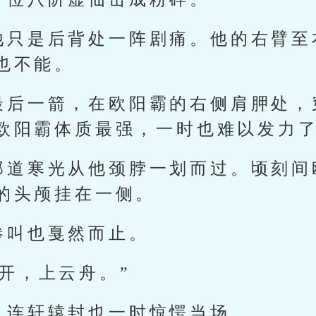
他只是后背处一阵剧痛。他的右臂至
也不能。
最后一箭，在欧阳霸的右侧肩胛处，
欧阳霸体质最强，一时也难以发力
那道寒光从他颈脖一划而过。顷刻间
的头颅挂在一侧。
惨叫也戛然而止。
开，上云舟。”
，连轩辕封也一时惊愕当场。