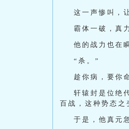
这一声惨叫，
霸体一破，真
他的战力也在
“杀。”
趁你病，要你
轩辕封是位绝
百战，这种势态之
于是，他真元