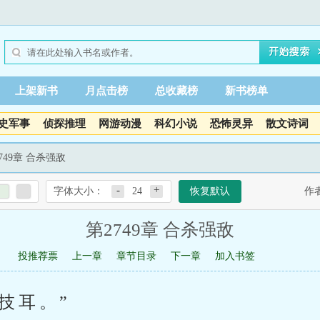
上架新书
月点击榜
总收藏榜
新书榜单
史军事
侦探推理
网游动漫
科幻小说
恐怖灵异
散文诗词
2749章 合杀强敌
-
+
字体大小：
24
恢复默认
作
第2749章 合杀强敌
投推荐票
上一章
章节目录
下一章
加入书签
技耳。”