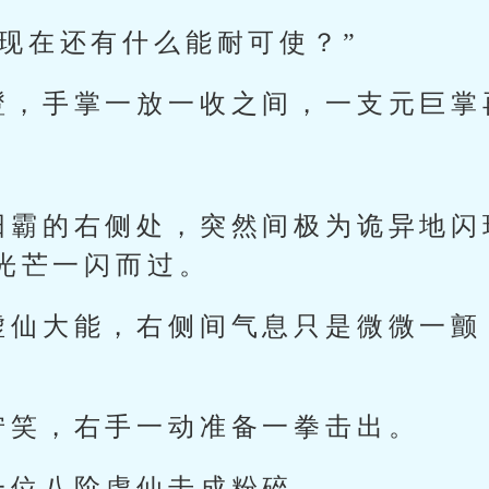
你现在还有什么能耐可使？”
瞪，手掌一放一收之间，一支元巨掌
阳霸的右侧处，突然间极为诡异地闪
光芒一闪而过。
虚仙大能，右侧间气息只是微微一颤
狞笑，右手一动准备一拳击出。
一位八阶虚仙击成粉碎。