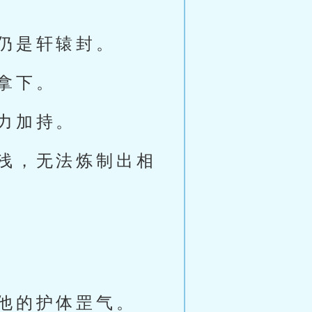
仍是轩辕封。
拿下。
力加持。
浅，无法炼制出相
他的护体罡气。