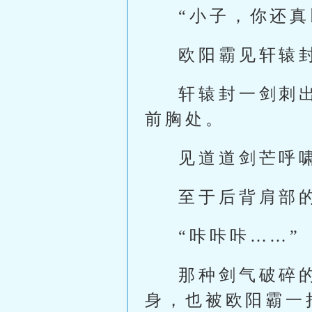
“小子，你还真
欧阳霸见轩辕
轩辕封一剑刺
前胸处。
见道道剑芒呼
至于后背肩部
“咔咔咔……”
那种剑气破碎
身，也被欧阳霸一