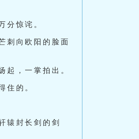
万分惊诧。
芒刺向欧阳的脸面
扬起，一掌拍出。
得住的。
轩辕封长剑的剑