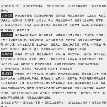
-
-
-
-
星河之上 柳下挥
星河之上全文阅读
星河之上txt下载
星河之上最新章节
好看的侦探推
理小说
大家在看
网游之修罗传说
我在修仙界搞内卷
王朝教父
网游之奥术至高
猛龙过江
网游之
职业人生
镇国神婿
流氓高手
禁区之雄
蜀山
网游之盗版神话
最强掌门兑换系统
冠军教
父
网游之战御天下
水浒传
网游之烽火江山
重生足坛大佬
全球灾变：我召唤无限军团横推万
物
虫噬星空
网游之天地
站内强推
我在风花雪月里等你
最强末世进化
末世降临：18楼全员恶人
大道剑圣
宝可梦：
开局一只美纳斯和君主蛇
我的美艳师娘
盲人按摩师 苏倩
渔港春夜
虫族：雄主的尾钩好漂
亮
少年大宝
都市之最强兵王
道士夜仗剑
逍遥人生
魔艳武林后宫传
假千金
邻家雪姨
恶
魔军官，放我走！
花都太子
普女，梦里的男神们找来了！
穿越家丁之百香国
经典收藏
烟雨楼
带刀后卫
网游之战御天下
末世纹身：我为守护神，力挽天倾
罗马全面战
争之帝国崛起
流氓高手
水浒传
纵猎天下
魔兽永恒之树
全系灵师：魔帝嗜宠兽神妃
重生
1994之足坛风云2
大网游时代
网游之模拟城市
英雄联盟之巅峰之路
陆隐小说免费阅读全
文
唐代的发明家
绿茵圣父
网游之镖局
球在脚下
网游之生死
最近更新
恐怖复苏，我有一辆鬼大巴
纸马香铺
网游之极品生活玩家
英雄联盟之王者
帝国
是怎样建成的
在星际游戏世界逃生
开局鬼敲门，被我从十二楼丢下去
离婚后霸总哭唧唧追妻小
说全文免费阅读
元凶
初之心盛霆烨小说最新章节免费阅读
离婚后霸总哭唧唧追妻水木生
离婚
后霸总哭唧唧追妻初之心盛霆烨
水木生新书离婚后霸总哭唧唧追妻
武德充沛烟火成城
非典型救
赎[快穿]
末世：开局获取尸王面板
末世纹身：我为守护神，力挽天倾
开着挂畅游三千世界
我
的师妹不可能是傻白甜
陆隐全文免费阅读正版
-
-
-
-
星河之上 柳下挥
星河之上txt下载
星河之上最新章节
星河之上全文阅读
好看的侦探推