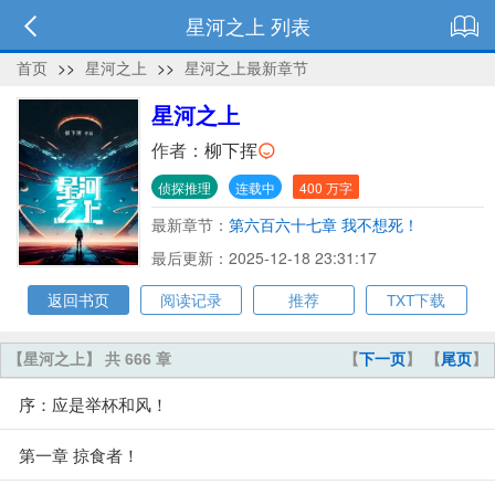
星河之上 列表
首页
>>
星河之上
>>
星河之上最新章节
星河之上
作者：
柳下挥
侦探推理
连载中
400 万字
最新章节：
第六百六十七章 我不想死！
最后更新：2025-12-18 23:31:17
返回书页
阅读记录
推荐
TXT下载
【星河之上】 共 666 章
【
下一页
】 【
尾页
】
序：应是举杯和风！
第一章 掠食者！