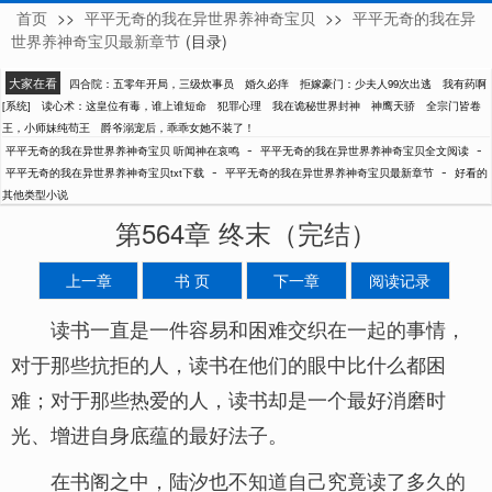
首页
>>
平平无奇的我在异世界养神奇宝贝
>>
平平无奇的我在异
听闻神在哀鸣
世界养神奇宝贝最新章节
(目录)
大家在看
四合院：五零年开局，三级炊事员
婚久必痒
拒嫁豪门：少夫人99次出逃
我有药啊
[系统]
读心术：这皇位有毒，谁上谁短命
犯罪心理
我在诡秘世界封神
神鹰天骄
全宗门皆卷
王，小师妹纯苟王
爵爷溺宠后，乖乖女她不装了！
-
-
平平无奇的我在异世界养神奇宝贝 听闻神在哀鸣
平平无奇的我在异世界养神奇宝贝全文阅读
-
-
平平无奇的我在异世界养神奇宝贝txt下载
平平无奇的我在异世界养神奇宝贝最新章节
好看的
其他类型小说
第564章 终末（完结）
上一章
书 页
下一章
阅读记录
读书一直是一件容易和困难交织在一起的事情，
对于那些抗拒的人，读书在他们的眼中比什么都困
难；对于那些热爱的人，读书却是一个最好消磨时
光、增进自身底蕴的最好法子。
在书阁之中，陆汐也不知道自己究竟读了多久的