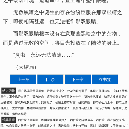
无数黑暗之中诞生的存在纷纷臣服在那双眼睛之
下，即便相隔甚远，也无法抵御那双眼睛。
而那双眼睛根本没有在意那些黑暗之中的杂物，
而是透过无数的空间，将目光投放在了陆汐的身上。
“臭虫，永远无法清除……”
（大结局）
上一章
目 录
下一章
存书签
站内强推
我在风花雪月里等你
最强末世进化
校花的贴身高手
华娱之修仙2002
玄幻：天牢
三年，那个纨绔出狱了
我为炉鼎
镇守仙秦：地牢吞妖六十年
我的美艳师娘
快穿之攻略直男的
正确姿势
穿成70炮灰女知青，我摆烂了
福艳之都市后宫
挑肥拣瘦
都市偷心龙爪手
都市之最
强兵王
太古剑神
魔艳武林后宫传
九爷又挨家法了
腹黑竹马欺上身：吃定小青梅
穿越家丁之
百香国
猎艳谱群芳
经典收藏
四合院回到五零
民国游骑我要做好人
四合院之隔墙有耳
四合院：我在隔壁有小
院
铁血抗日之屠杀小鬼子
刘氏崛起之祖
家族修仙，从制符开始
亮剑：满级悟性，手搓M1加兰