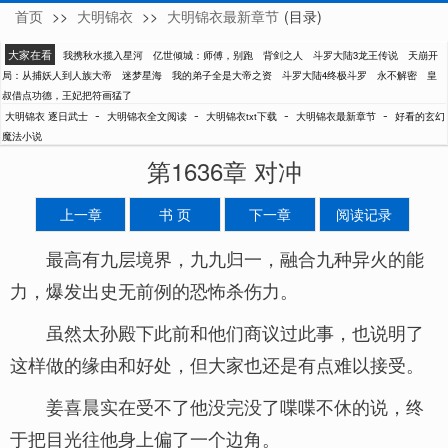
首页
>>
大明锦衣
>>
大明锦衣最新章节
(目录)
逐日武士
大家在看
我携秋水揽入星河
亿世倾城：师傅，别跑
背剑之人
斗罗大陆3龙王传说
天崩开
局：从捕妖人到人族大帝
迷梦星海
我的弟子全是大帝之资
斗罗大陆4终极斗罗
永不解密
皇
叔借点功德，王妃把符画猛了
-
-
-
-
大明锦衣 逐日武士
大明锦衣全文阅读
大明锦衣txt下载
大明锦衣最新章节
好看的玄幻
魔法小说
第1636章 对冲
上一章
书 页
下一章
阅读记录
最高有九层境界，九九归一，融合九种异火的能
力，爆发出史无前例的恐怖杀伤力。
虽然太孙殿下此前和他们商议过此事，也说明了
这样做的缘由和好处，但大家也还是有点难以接受。
姜喜晨实在受不了他没完没了喋喋不休的说，终
于把目光往他身上偏了一个边角。