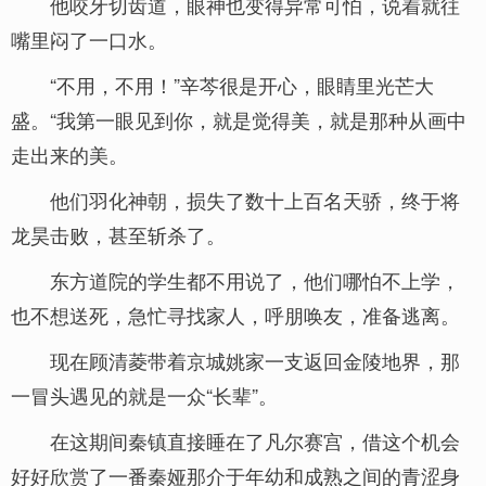
他咬牙切齿道，眼神也变得异常可怕，说着就往
嘴里闷了一口水。
“不用，不用！”辛芩很是开心，眼睛里光芒大
盛。“我第一眼见到你，就是觉得美，就是那种从画中
走出来的美。
他们羽化神朝，损失了数十上百名天骄，终于将
龙昊击败，甚至斩杀了。
东方道院的学生都不用说了，他们哪怕不上学，
也不想送死，急忙寻找家人，呼朋唤友，准备逃离。
现在顾清菱带着京城姚家一支返回金陵地界，那
一冒头遇见的就是一众“长辈”。
在这期间秦镇直接睡在了凡尔赛宫，借这个机会
好好欣赏了一番秦娅那介于年幼和成熟之间的青涩身