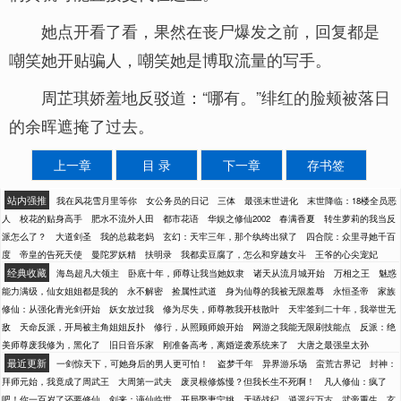
她点开看了看，果然在丧尸爆发之前，回复都是
嘲笑她开贴骗人，嘲笑她是博取流量的写手。
周芷琪娇羞地反驳道：“哪有。”绯红的脸颊被落日
的余晖遮掩了过去。
上一章
目 录
下一章
存书签
站内强推
我在风花雪月里等你
女公务员的日记
三体
最强末世进化
末世降临：18楼全员恶
人
校花的贴身高手
肥水不流外人田
都市花语
华娱之修仙2002
春满香夏
转生萝莉的我当反
派怎么了？
大道剑圣
我的总裁老妈
玄幻：天牢三年，那个纨绔出狱了
四合院：众里寻她千百
度
帝皇的告死天使
曼陀罗妖精
扶明录
我都卖豆腐了，怎么和穿越女斗
王爷的心尖宠妃
经典收藏
海岛超凡大领主
卧底十年，师尊让我当她奴隶
诸天从流月城开始
万相之王
魅惑
能力满级，仙女姐姐都是我的
永不解密
捡属性武道
身为仙尊的我被无限羞辱
永恒圣帝
家族
修仙：从强化青光剑开始
妖女放过我
修为尽失，师尊教我开枝散叶
天牢签到二十年，我举世无
敌
天命反派，开局被主角姐姐反扑
修行，从照顾师娘开始
网游之我能无限刷技能点
反派：绝
美师尊废我修为，黑化了
旧日音乐家
刚准备高考，离婚逆袭系统来了
大唐之最强皇太孙
最近更新
一剑惊天下，可她身后的男人更可怕！
盗梦千年
异界游乐场
蛮荒古界记
封神：
拜师元始，我竟成了周武王
大周第一武夫
废灵根修炼慢？但我长生不死啊！
凡人修仙：疯了
吧！你一百岁了还要修仙
剑来：谪仙临世，开局娶妻宁姚
天骄战纪
逍遥行万古
武帝重生
玄