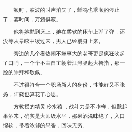
顿时，波波的叫声消失了，蝉鸣也乖顺的停止
了，霎时间，万籁俱寂。
他将她抛到床上，她在柔软的床垫上弹了弹，还
没等从晕眩中缓过来，男人已经覆身上来。
旁边的几个看热闹不嫌事大的老哥更是疯狂吹起
了口哨，一个个不由自主朝着江浔竖起大拇指，那一
脸的崇拜和敬佩。
不过很符合一个职场新人的身份，性能好又不张
扬，陆骁也算花了心思。
方教授的精灵‘冷水猿’，战斗力是不咋样，但酿起
果酒来，确实是大师级水平，那果酒滋味绝了，入口
绵软，带着浓郁的果香，回味无穷。