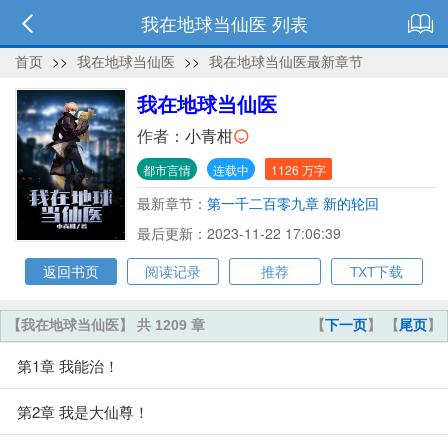
我在地球当仙医 列表
首页
>>
我在地球当仙医
>>
我在地球当仙医最新章节
我在地球当仙医
作者：
小青柑
都市言情
连载中
1126 万字
最新章节：
第一千二百零九章 新的轮回
最后更新：2023-11-22 17:06:39
返回书页
阅读记录
推荐
TXT下载
【我在地球当仙医】 共 1209 章
【
下一页
】 【
尾页
】
第1章 我能治！
第2章 我是大仙尊！