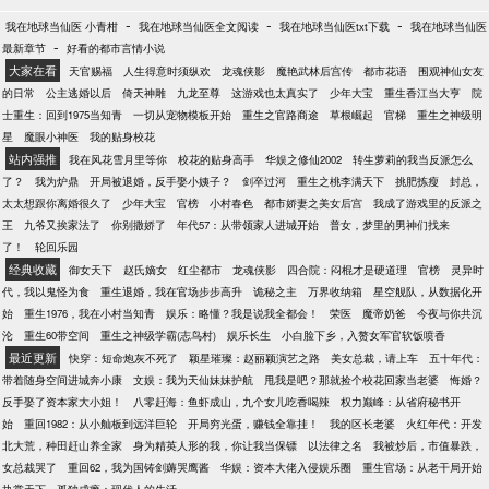
-
-
-
我在地球当仙医 小青柑
我在地球当仙医全文阅读
我在地球当仙医txt下载
我在地球当仙医
-
最新章节
好看的都市言情小说
大家在看
天官赐福
人生得意时须纵欢
龙魂侠影
魔艳武林后宫传
都市花语
围观神仙女友
的日常
公主逃婚以后
倚天神雕
九龙至尊
这游戏也太真实了
少年大宝
重生香江当大亨
院
士重生：回到1975当知青
一切从宠物模板开始
重生之官路商途
草根崛起
官梯
重生之神级明
星
魔眼小神医
我的贴身校花
站内强推
我在风花雪月里等你
校花的贴身高手
华娱之修仙2002
转生萝莉的我当反派怎么
了？
我为炉鼎
开局被退婚，反手娶小姨子？
剑卒过河
重生之桃李满天下
挑肥拣瘦
封总，
太太想跟你离婚很久了
少年大宝
官榜
小村春色
都市娇妻之美女后宫
我成了游戏里的反派之
王
九爷又挨家法了
你别撒娇了
年代57：从带领家人进城开始
普女，梦里的男神们找来
了！
轮回乐园
经典收藏
御女天下
赵氏嫡女
红尘都市
龙魂侠影
四合院：闷棍才是硬道理
官榜
灵异时
代，我以鬼怪为食
重生退婚，我在官场步步高升
诡秘之主
万界收纳箱
星空舰队，从数据化开
始
重生1976，我在小村当知青
娱乐：略懂？我是说我全都会！
荣医
魔帝奶爸
今夜与你共沉
沦
重生60带空间
重生之神级学霸(志鸟村)
娱乐长生
小白脸下乡，入赘女军官软饭喷香
最近更新
快穿：短命炮灰不死了
颖星璀璨：赵丽颖演艺之路
美女总裁，请上车
五十年代：
带着随身空间进城奔小康
文娱：我为天仙妹妹护航
甩我是吧？那就捡个校花回家当老婆
悔婚？
反手娶了资本家大小姐！
八零赶海：鱼虾成山，九个女儿吃香喝辣
权力巅峰：从省府秘书开
始
重回1982：从小舢板到远洋巨轮
开局穷光蛋，赚钱全靠挂！
我的区长老婆
火红年代：开发
北大荒，种田赶山养全家
身为精英人形的我，你让我当保镖
以法律之名
我被炒后，市值暴跌，
女总裁哭了
重回62，我为国铸剑薅哭鹰酱
华娱：资本大佬入侵娱乐圈
重生官场：从老干局开始