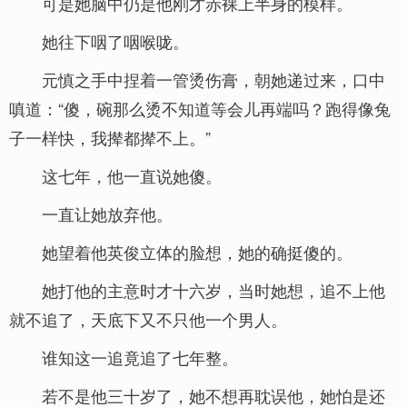
可是她脑中仍是他刚才赤裸上半身的模样。
她往下咽了咽喉咙。
元慎之手中捏着一管烫伤膏，朝她递过来，口中
嗔道：“傻，碗那么烫不知道等会儿再端吗？跑得像兔
子一样快，我撵都撵不上。”
这七年，他一直说她傻。
一直让她放弃他。
她望着他英俊立体的脸想，她的确挺傻的。
她打他的主意时才十六岁，当时她想，追不上他
就不追了，天底下又不只他一个男人。
谁知这一追竟追了七年整。
若不是他三十岁了，她不想再耽误他，她怕是还