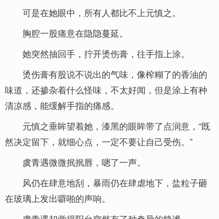
可是在她眼中，所有人都比不上元慎之。
胸腔一股痛意在隐隐蔓延。
她突然抽回手，拧开烫伤膏，往手指上涂。
烫伤膏有股说不说出的气味，像榨糊了的香油的
味道，还掺杂着什么怪味，不太好闻，但是涂上有种
清凉感，能缓解手指的痛感。
元慎之垂眸望着她，漆黑的眼眸带了点润意，“既
然决定留下，就细心点，一定不要让自己受伤。”
虞青遇微微抿抿唇，嗯了一声。
风仍在肆意地刮，暴雨仍在肆虐地下，盐粒子砸
在玻璃上发出噼啪的声响。
虞青遇却觉得阳台突然有了种奇异的静谧。