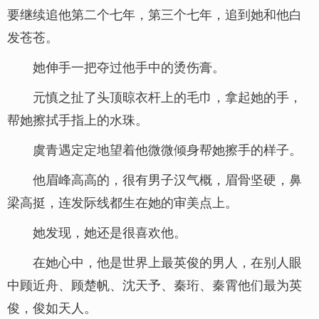
要继续追他第二个七年，第三个七年，追到她和他白
发苍苍。
她伸手一把夺过他手中的烫伤膏。
元慎之扯了头顶晾衣杆上的毛巾，拿起她的手，
帮她擦拭手指上的水珠。
虞青遇定定地望着他微微倾身帮她擦手的样子。
他眉峰高高的，很有男子汉气概，眉骨坚硬，鼻
梁高挺，连发际线都生在她的审美点上。
她发现，她还是很喜欢他。
在她心中，他是世界上最英俊的男人，在别人眼
中顾近舟、顾楚帆、沈天予、秦珩、秦霄他们最为英
俊，俊如天人。