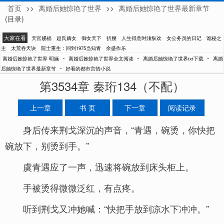
首页
>>
离婚后她惊艳了世界
>>
离婚后她惊艳了世界最新章节
明婳
(目录)
大家在看
天官赐福
赵氏嫡女
御女天下
折腰
人生得意时须纵欢
女公务员的日记
诡秘之
主
太荒吞天诀
院士重生：回到1975当知青
余盛作乐
-
-
-
离婚后她惊艳了世界 明婳
离婚后她惊艳了世界全文阅读
离婚后她惊艳了世界txt下载
离婚
-
后她惊艳了世界最新章节
好看的都市言情小说
第3534章 秦珩134（不配）
上一章
书 页
下一章
阅读记录
身后传来荆戈深沉的声音，“青遇，碗烫，你快把
碗放下，别烫到手。”
虞青遇应了一声，迅速将碗放到床头柜上。
手被烫得微微泛红，有点疼。
听到荆戈又冲她喊：“快把手放到凉水下冲冲。”