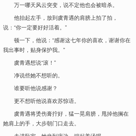
万一哪天风云突变，说不定他也会被暗杀。
他抬起左手，放到虞青遇的肩膀上拍了拍，
说：“你一定要好好活着。”
顿一下，他说：“感谢这七年你的喜欢，谢谢你在
我出事时，贴身保护我。”
虞青遇想说“滚！”
净说些她不想听的。
谁要听他说感谢？
更不想听他说喜欢苏惊语。
虞青遇将烫伤膏拧好，猛一晃肩膀，甩掉他搁在
她肩上的手，大步朝门口走去。
走进卧室，她坐到床边，端起姜汤喝。